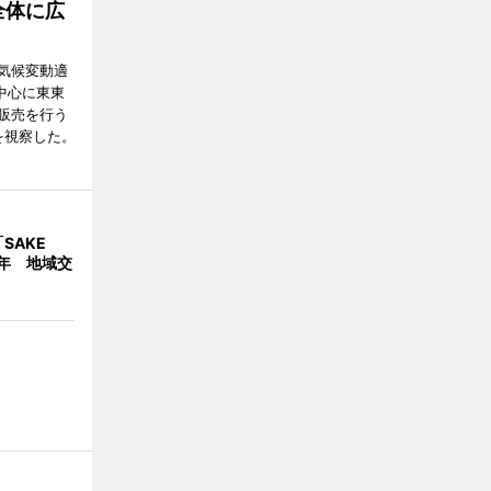
全体に広
気候変動適
中心に東東
販売を行う
を視察した。
SAKE
1周年 地域交