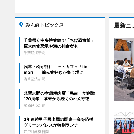
みん経トピックス
最新ニ
千葉県立中央博物館で「ちば恐竜博」
巨大肉食恐竜や海の捕食者も
千葉経済新聞
浅草・松が谷にニットカフェ「ito-
mori」 編み物好きが集う場に
浅草経済新聞
北習志野の老舗精肉店「鳥吉」が創業
170周年 幕末から続くのれん守る
船橋経済新聞
3年連続甲子園出場の関東一高を応援
グリーンパレスが特別ランチ
江戸川経済新聞