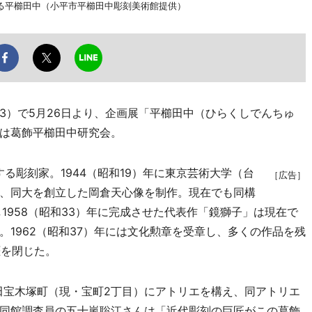
る平櫛田中（小平市平櫛田中彫刻美術館提供）
）で5月26日より、企画展「平櫛田中（ひらくしでんちゅ
は葛飾平櫛田中研究会。
する彫刻家。1944（昭和19）年に東京芸術大学（台
［広告］
、同大を創立した岡倉天心像を制作。現在でも同構
1958（昭和33）年に完成させた代表作「鏡獅子」は現在で
1962（昭和37）年には文化勲章を受章し、多くの作品を残
涯を閉じた。
本田宝木塚町（現・宝町2丁目）にアトリエを構え、同アトリエ
同館調査員の五十嵐聡江さんは「近代彫刻の巨匠がこの葛飾