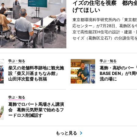
イズの住宅を視察 都内
げてほしい
東京都環境科学研究所内の「東京都
応センター」が7月28日、葛飾区を
京で高性能ZEH住宅の設計・建築・
セイズ（葛飾区立石7）の分譲住宅
学ぶ・知る
学ぶ・知る
柴又の老舗料亭跡地に観光施
葛飾・高砂のバー「
設「柴又川甚まちなみ館」
BASE DEN」が
山田洋次監督も祝福
流の場に
学ぶ・知る
葛飾でロバート馬場さん講演
会 葛飾元気野菜で始めるフ
ードロス削減話す
もっと見る