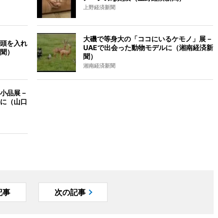
上野経済新聞
大磯で等身大の「ココにいるケモノ」展－
頭を入れ
UAEで出会った動物モデルに（湘南経済新
聞）
聞）
湘南経済新聞
小品展－
に（山口
記事
次の記事