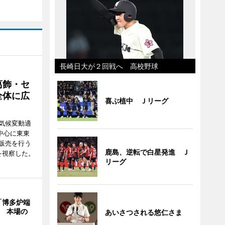
長崎日大が２回戦へ 高校野球
葛飾・セ
全体に広
喜ぶ植中 Ｊリーグ
気候変動適
中心に東東
販売を行う
鹿島、逆転で白星発進 Ｊ
を視察した。
リーグ
「博多炉端
年 本場の
あいさつされる悠仁さま