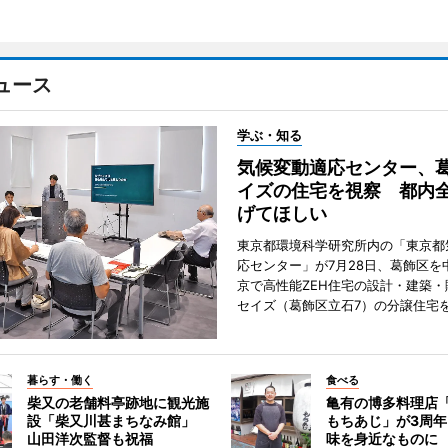
ュース
学ぶ・知る
気候変動適応センター、
イズの住宅を視察 都内
げてほしい
東京都環境科学研究所内の「東京都
応センター」が7月28日、葛飾区を
京で高性能ZEH住宅の設計・建築・
セイズ（葛飾区立石7）の分譲住宅
暮らす・働く
食べる
柴又の老舗料亭跡地に観光施
亀有の博多料理店
設「柴又川甚まちなみ館」
もちあじ」が3周
山田洋次監督も祝福
味を身近なものに