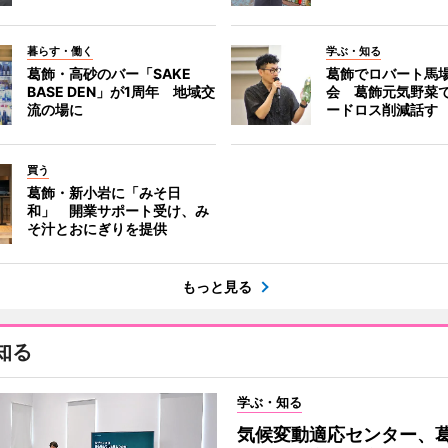
暮らす・働く
学ぶ・知る
葛飾・高砂のバー「SAKE
葛飾でロバート馬
BASE DEN」が1周年 地域交
会 葛飾元気野菜
流の場に
ードロス削減話す
買う
葛飾・新小岩に「みそ日
和」 開業サポート受け、み
そ汁とおにぎりを提供
もっと見る
知る
学ぶ・知る
気候変動適応センター、