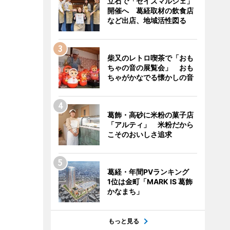
立石で「セイズマルシェ」
開催へ 葛経取材の飲食店
など出店、地域活性図る
柴又のレトロ喫茶で「おも
ちゃの音の展覧会」 おも
ちゃがかなでる懐かしの音
葛飾・高砂に米粉の菓子店
「アルティ」 米粉だから
こそのおいしさ追求
葛経・年間PVランキング
1位は金町「MARK IS 葛飾
かなまち」
もっと見る