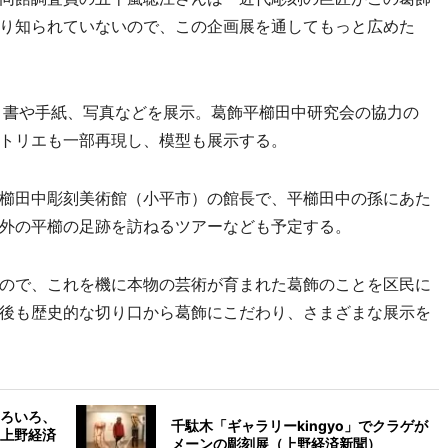
り知られていないので、この企画展を通してもっと広めた
、書や手紙、写真などを展示。葛飾平櫛田中研究会の協力の
トリエも一部再現し、模型も展示する。
櫛田中彫刻美術館（小平市）の館長で、平櫛田中の孫にあた
外の平櫛の足跡を訪ねるツアーなども予定する。
ので、これを機に本物の芸術が育まれた葛飾のことを区民に
後も歴史的な切り口から葛飾にこだわり、さまざまな展示を
ろいろ、
千駄木「ギャラリーkingyo」でクラゲが
上野経済
メーンの彫刻展（上野経済新聞）