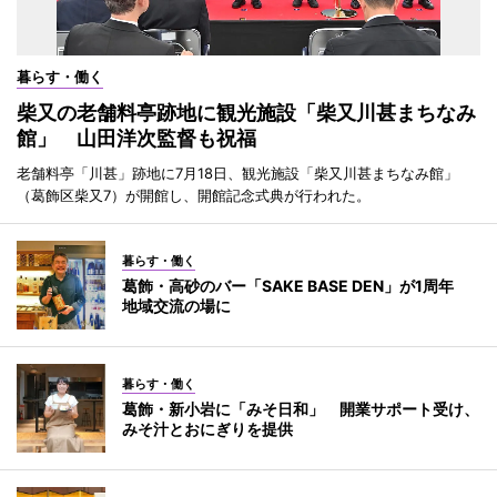
暮らす・働く
柴又の老舗料亭跡地に観光施設「柴又川甚まちなみ
館」 山田洋次監督も祝福
老舗料亭「川甚」跡地に7月18日、観光施設「柴又川甚まちなみ館」
（葛飾区柴又7）が開館し、開館記念式典が行われた。
暮らす・働く
葛飾・高砂のバー「SAKE BASE DEN」が1周年
地域交流の場に
暮らす・働く
葛飾・新小岩に「みそ日和」 開業サポート受け、
みそ汁とおにぎりを提供