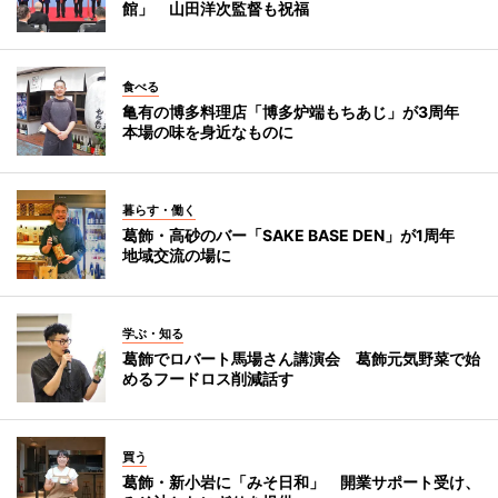
館」 山田洋次監督も祝福
食べる
亀有の博多料理店「博多炉端もちあじ」が3周年
本場の味を身近なものに
暮らす・働く
葛飾・高砂のバー「SAKE BASE DEN」が1周年
地域交流の場に
学ぶ・知る
葛飾でロバート馬場さん講演会 葛飾元気野菜で始
めるフードロス削減話す
買う
葛飾・新小岩に「みそ日和」 開業サポート受け、