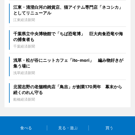
江東・清澄白河の雑貨店、猫アイテム専門店「ネコシカ」
としてリニューアル
江東経済新聞
千葉県立中央博物館で「ちば恐竜博」 巨大肉食恐竜や海
の捕食者も
千葉経済新聞
浅草・松が谷にニットカフェ「ito-mori」 編み物好きが
集う場に
浅草経済新聞
北習志野の老舗精肉店「鳥吉」が創業170周年 幕末から
続くのれん守る
船橋経済新聞
食べる
見る・遊ぶ
買う