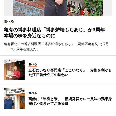
食べる
亀有の博多料理店「博多炉端もちあじ」が3周年
本場の味を身近なものに
亀有駅北口の博多料理店「博多炉端もちあじ」（葛飾区亀有5）が7月
10日で3周年を迎えた。
食べる
立石にいなり専門店「ここいなり」 赤酢を利かせ
た江戸前仕立ての味わい
食べる
葛飾に「半身と米」 新潟発祥カレー風味の鶏半身
揚げと炊きたてご飯提供