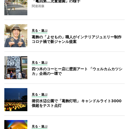
「亀四第二児童遊園」の様子
関連画像
見る・遊ぶ
葛飾の「よせもの」職人がインテリアジュエリー制作
コロナ禍で新ジャンル提案
見る・遊ぶ
四つ木のコーヒー店に壁面アート 「ウェルカムカツシ
カ」企画の一環で
見る・遊ぶ
堀切水辺公園で「葛飾灯明」 キャンドルライト3000
個超をテスト点灯
見る・遊ぶ