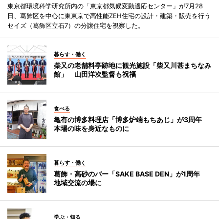
東京都環境科学研究所内の「東京都気候変動適応センター」が7月28
日、葛飾区を中心に東東京で高性能ZEH住宅の設計・建築・販売を行う
セイズ（葛飾区立石7）の分譲住宅を視察した。
暮らす・働く
柴又の老舗料亭跡地に観光施設「柴又川甚まちなみ
館」 山田洋次監督も祝福
食べる
亀有の博多料理店「博多炉端もちあじ」が3周年
本場の味を身近なものに
暮らす・働く
葛飾・高砂のバー「SAKE BASE DEN」が1周年
地域交流の場に
学ぶ・知る