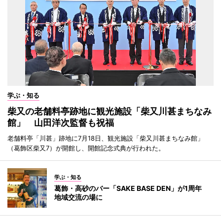
学ぶ・知る
柴又の老舗料亭跡地に観光施設「柴又川甚まちなみ
館」 山田洋次監督も祝福
老舗料亭「川甚」跡地に7月18日、観光施設「柴又川甚まちなみ館」
（葛飾区柴又7）が開館し、開館記念式典が行われた。
学ぶ・知る
葛飾・高砂のバー「SAKE BASE DEN」が1周年
地域交流の場に