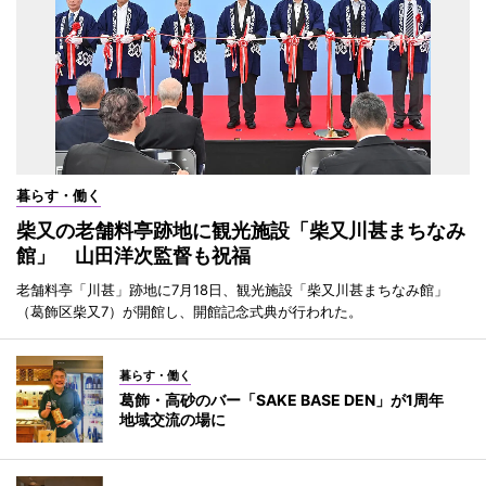
暮らす・働く
柴又の老舗料亭跡地に観光施設「柴又川甚まちなみ
館」 山田洋次監督も祝福
老舗料亭「川甚」跡地に7月18日、観光施設「柴又川甚まちなみ館」
（葛飾区柴又7）が開館し、開館記念式典が行われた。
暮らす・働く
葛飾・高砂のバー「SAKE BASE DEN」が1周年
地域交流の場に