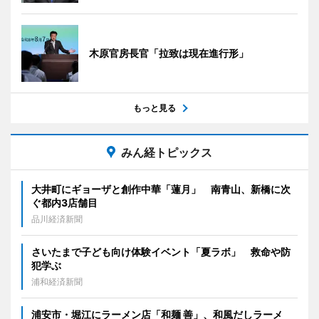
木原官房長官「拉致は現在進行形」
もっと見る
みん経トピックス
大井町にギョーザと創作中華「蓮月」 南青山、新橋に次
ぐ都内3店舗目
品川経済新聞
さいたまで子ども向け体験イベント「夏ラボ」 救命や防
犯学ぶ
浦和経済新聞
浦安市・堀江にラーメン店「和麺 善」、和風だしラーメ