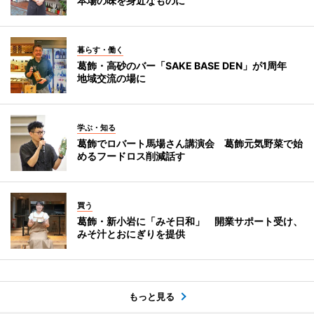
本場の味を身近なものに
暮らす・働く
葛飾・高砂のバー「SAKE BASE DEN」が1周年
地域交流の場に
学ぶ・知る
葛飾でロバート馬場さん講演会 葛飾元気野菜で始
めるフードロス削減話す
買う
葛飾・新小岩に「みそ日和」 開業サポート受け、
みそ汁とおにぎりを提供
もっと見る