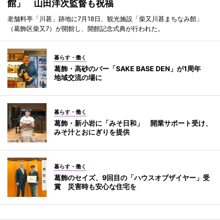
館」 山田洋次監督も祝福
老舗料亭「川甚」跡地に7月18日、観光施設「柴又川甚まちなみ館」
（葛飾区柴又7）が開館し、開館記念式典が行われた。
暮らす・働く
葛飾・高砂のバー「SAKE BASE DEN」が1周年
地域交流の場に
暮らす・働く
葛飾・新小岩に「みそ日和」 開業サポート受け、
みそ汁とおにぎりを提供
暮らす・働く
葛飾のセイズ、9回目の「ハウスオブザイヤー」受
賞 災害時も安心な住宅を