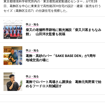
東京都環境科学研究所内の「東京都気候変動適応センター」が7月28
日、葛飾区を中心に東東京で高性能ZEH住宅の設計・建築・販売を行う
セイズ（葛飾区立石7）の分譲住宅を視察した。
学ぶ・知る
柴又の老舗料亭跡地に観光施設「柴又川甚まちなみ
館」 山田洋次監督も祝福
学ぶ・知る
葛飾・高砂のバー「SAKE BASE DEN」が1周年
地域交流の場に
学ぶ・知る
葛飾でロバート馬場さん講演会 葛飾元気野菜で始
めるフードロス削減話す