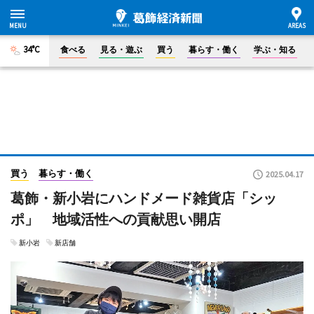
34°C
食べる
見る・遊ぶ
買う
暮らす・働く
学ぶ・知る
買う
暮らす・働く
2025.04.17
葛飾・新小岩にハンドメード雑貨店「シッ
ポ」 地域活性への貢献思い開店
新小岩
新店舗