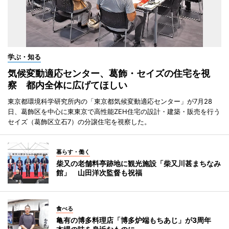
学ぶ・知る
気候変動適応センター、葛飾・セイズの住宅を視
察 都内全体に広げてほしい
東京都環境科学研究所内の「東京都気候変動適応センター」が7月28
日、葛飾区を中心に東東京で高性能ZEH住宅の設計・建築・販売を行う
セイズ（葛飾区立石7）の分譲住宅を視察した。
暮らす・働く
柴又の老舗料亭跡地に観光施設「柴又川甚まちなみ
館」 山田洋次監督も祝福
食べる
亀有の博多料理店「博多炉端もちあじ」が3周年