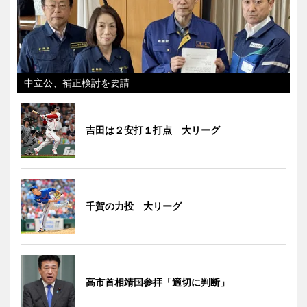
中立公、補正検討を要請
吉田は２安打１打点 大リーグ
千賀の力投 大リーグ
高市首相靖国参拝「適切に判断」