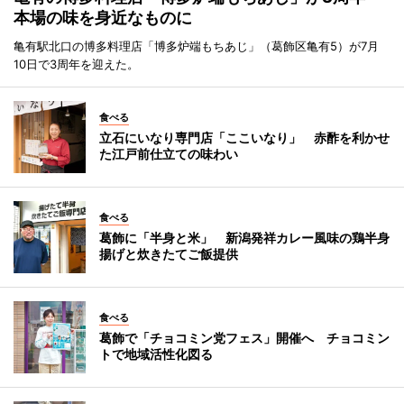
本場の味を身近なものに
亀有駅北口の博多料理店「博多炉端もちあじ」（葛飾区亀有5）が7月
10日で3周年を迎えた。
食べる
立石にいなり専門店「ここいなり」 赤酢を利かせ
た江戸前仕立ての味わい
食べる
葛飾に「半身と米」 新潟発祥カレー風味の鶏半身
揚げと炊きたてご飯提供
食べる
葛飾で「チョコミン党フェス」開催へ チョコミン
トで地域活性化図る