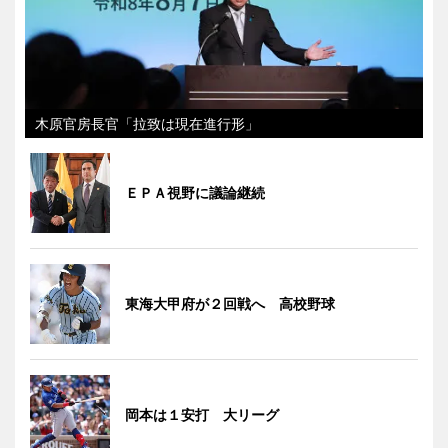
木原官房長官「拉致は現在進行形」
ＥＰＡ視野に議論継続
東海大甲府が２回戦へ 高校野球
岡本は１安打 大リーグ