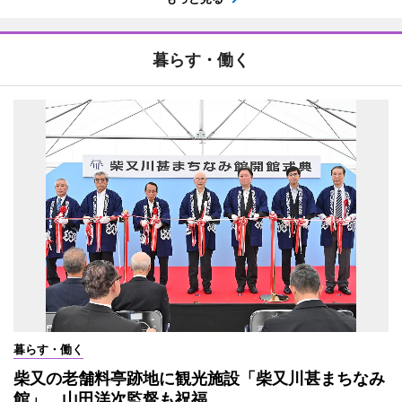
暮らす・働く
暮らす・働く
柴又の老舗料亭跡地に観光施設「柴又川甚まちなみ
館」 山田洋次監督も祝福