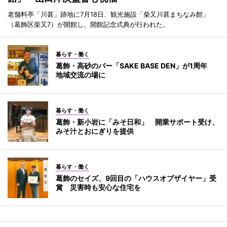
老舗料亭「川甚」跡地に7月18日、観光施設「柴又川甚まちなみ館」
（葛飾区柴又7）が開館し、開館記念式典が行われた。
暮らす・働く
葛飾・高砂のバー「SAKE BASE DEN」が1周年
地域交流の場に
暮らす・働く
葛飾・新小岩に「みそ日和」 開業サポート受け、
みそ汁とおにぎりを提供
暮らす・働く
葛飾のセイズ、9回目の「ハウスオブザイヤー」受
賞 災害時も安心な住宅を