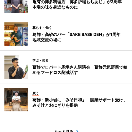
亀有の博多料理店「博多炉端もちあじ」が3周年
本場の味を身近なものに
暮らす・働く
葛飾・高砂のバー「SAKE BASE DEN」が1周年
地域交流の場に
学ぶ・知る
葛飾でロバート馬場さん講演会 葛飾元気野菜で始
めるフードロス削減話す
買う
葛飾・新小岩に「みそ日和」 開業サポート受け、
みそ汁とおにぎりを提供
もっと見る