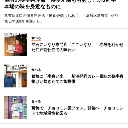
本場の味を身近なものに
亀有駅北口の博多料理店「博多炉端もちあじ」（葛飾区亀有5）が7月
10日で3周年を迎えた。
食べる
立石にいなり専門店「ここいなり」 赤酢を利かせ
た江戸前仕立ての味わい
食べる
葛飾に「半身と米」 新潟発祥カレー風味の鶏半身
揚げと炊きたてご飯提供
食べる
葛飾で「チョコミン党フェス」開催へ チョコミン
トで地域活性化図る