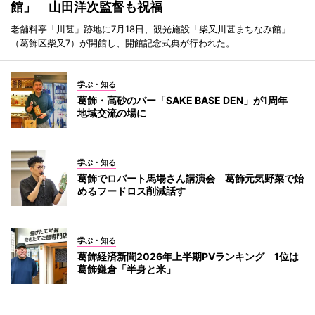
館」 山田洋次監督も祝福
老舗料亭「川甚」跡地に7月18日、観光施設「柴又川甚まちなみ館」
（葛飾区柴又7）が開館し、開館記念式典が行われた。
学ぶ・知る
葛飾・高砂のバー「SAKE BASE DEN」が1周年
地域交流の場に
学ぶ・知る
葛飾でロバート馬場さん講演会 葛飾元気野菜で始
めるフードロス削減話す
学ぶ・知る
葛飾経済新聞2026年上半期PVランキング 1位は
葛飾鎌倉「半身と米」