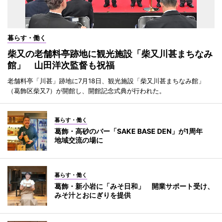
暮らす・働く
柴又の老舗料亭跡地に観光施設「柴又川甚まちなみ
館」 山田洋次監督も祝福
老舗料亭「川甚」跡地に7月18日、観光施設「柴又川甚まちなみ館」
（葛飾区柴又7）が開館し、開館記念式典が行われた。
暮らす・働く
葛飾・高砂のバー「SAKE BASE DEN」が1周年
地域交流の場に
暮らす・働く
葛飾・新小岩に「みそ日和」 開業サポート受け、
みそ汁とおにぎりを提供