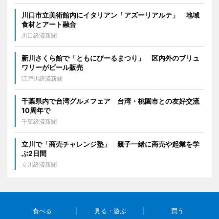
川口市立美術館内にイタリアン「アズーリアルテ」 地域
食材とアート融合
川口経済新聞
新川さくら館で「ともにびーるまつり」 区内外のブリュ
ワリーがビール販売
江戸川経済新聞
千葉県内で台湾グルメフェア 台湾・桃園市との友好交流
10周年で
千葉経済新聞
立川で「商売チャレンジ塾」 親子一緒に商売や起業を学
ぶ2日間
立川経済新聞
食べる
見る・遊ぶ
買う