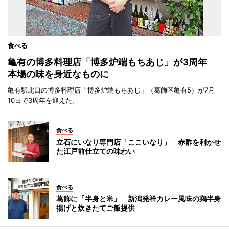
食べる
亀有の博多料理店「博多炉端もちあじ」が3周年
本場の味を身近なものに
亀有駅北口の博多料理店「博多炉端もちあじ」（葛飾区亀有5）が7月
10日で3周年を迎えた。
食べる
立石にいなり専門店「ここいなり」 赤酢を利かせ
た江戸前仕立ての味わい
食べる
葛飾に「半身と米」 新潟発祥カレー風味の鶏半身
揚げと炊きたてご飯提供