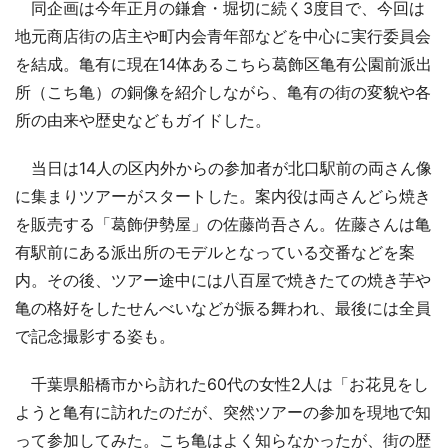
同企画は今年正月の鎌倉・堀切に続く3度目で、今回は
地元商店街の店主や町内会青年部などを中心に実行委員会
を結成。亀有に現在14体あるこちら葛飾区亀有公園前派出
所（こち亀）の銅像を紹介しながら、亀有の街の変貌や各
所の由来や歴史などもガイドした。
当日は14人の区内外からの参加者が北口駅前の両さん像
に集まりツアーがスタートした。案内役は両さんどら焼き
を販売する「葛飾伊勢屋」の佐藤尚吾さん。佐藤さんは亀
有駅前にある派出所のモデルとなっている交番などを案
内。その後、ツアー途中には八百屋で焼きたての焼き芋や
亀の格好をしたせんべいなどが振る舞われ、最後には全員
で記念撮影する姿も。
千葉県船橋市から訪れた60代の女性2人は「お花見をし
ようと亀有に訪れたのだが、突然ツアーの参加を現地で知
って参加してみた。こち亀はよく知らなかったが、街の歴