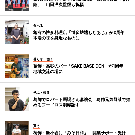
館」 山田洋次監督も祝福
食べる
亀有の博多料理店「博多炉端もちあじ」が3周年
本場の味を身近なものに
暮らす・働く
葛飾・高砂のバー「SAKE BASE DEN」が1周年
地域交流の場に
学ぶ・知る
葛飾でロバート馬場さん講演会 葛飾元気野菜で始
めるフードロス削減話す
買う
葛飾・新小岩に「みそ日和」 開業サポート受け、