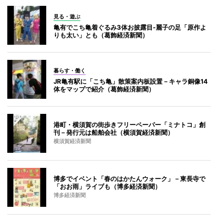
見る・遊ぶ
亀有でこち亀着ぐるみ3体お披露目-麗子の足「原作よ
りも太い」とも（葛飾経済新聞）
暮らす・働く
JR亀有駅に「こち亀」散策案内板設置－キャラ銅像14
体をマップで紹介（葛飾経済新聞）
港町・横須賀の街歩きフリーペーパー「ミナトコ」創
刊－発行元は船舶会社（横須賀経済新聞）
横須賀経済新聞
博多でイベント「春のはかたんウォーク」－東長寺で
「おお雨」ライブも（博多経済新聞）
博多経済新聞