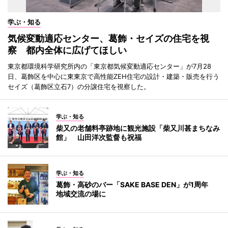
学ぶ・知る
気候変動適応センター、葛飾・セイズの住宅を視
察 都内全体に広げてほしい
東京都環境科学研究所内の「東京都気候変動適応センター」が7月28
日、葛飾区を中心に東東京で高性能ZEH住宅の設計・建築・販売を行う
セイズ（葛飾区立石7）の分譲住宅を視察した。
学ぶ・知る
柴又の老舗料亭跡地に観光施設「柴又川甚まちなみ
館」 山田洋次監督も祝福
学ぶ・知る
葛飾・高砂のバー「SAKE BASE DEN」が1周年
地域交流の場に