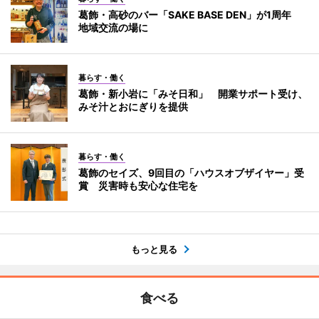
葛飾・高砂のバー「SAKE BASE DEN」が1周年
地域交流の場に
暮らす・働く
葛飾・新小岩に「みそ日和」 開業サポート受け、
みそ汁とおにぎりを提供
暮らす・働く
葛飾のセイズ、9回目の「ハウスオブザイヤー」受
賞 災害時も安心な住宅を
もっと見る
食べる