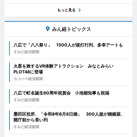
もっと見る
みん経トピックス
八広で「八八祭り」 1500人が提灯行列、多幸アートも
すみだ経済新聞
火星を旅するVR体験アトラクション みなとみらい
PLOT48に登場
ヨコハマ経済新聞
八広で町名誕生60周年祝賀会 小池都知事も祝福
すみだ経済新聞
墨田区役所、「令和8年8月8日婚」 300人超が婚姻届、
開庁前から長い列
すみだ経済新聞