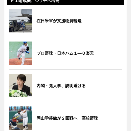
Ｐ１哨戒機、ジブチへ出発
在日米軍が支援物資輸送
プロ野球・日本ハム１―０楽天
内閣・党人事、説明避ける
岡山学芸館が２回戦へ 高校野球