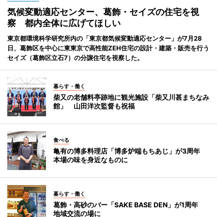
気候変動適応センター、葛飾・セイズの住宅を視
察 都内全体に広げてほしい
東京都環境科学研究所内の「東京都気候変動適応センター」が7月28
日、葛飾区を中心に東東京で高性能ZEH住宅の設計・建築・販売を行う
セイズ（葛飾区立石7）の分譲住宅を視察した。
暮らす・働く
柴又の老舗料亭跡地に観光施設「柴又川甚まちなみ
館」 山田洋次監督も祝福
食べる
亀有の博多料理店「博多炉端もちあじ」が3周年
本場の味を身近なものに
暮らす・働く
葛飾・高砂のバー「SAKE BASE DEN」が1周年
地域交流の場に