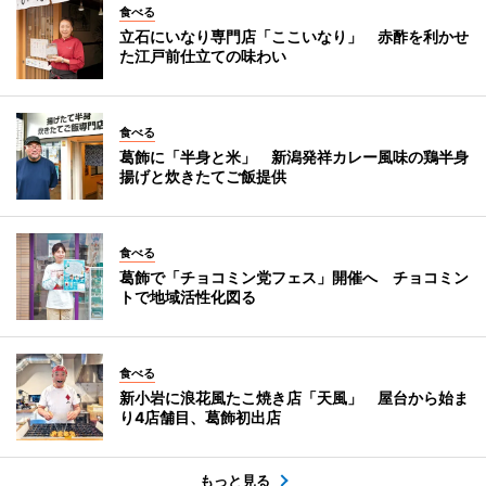
食べる
立石にいなり専門店「ここいなり」 赤酢を利かせ
た江戸前仕立ての味わい
食べる
葛飾に「半身と米」 新潟発祥カレー風味の鶏半身
揚げと炊きたてご飯提供
食べる
葛飾で「チョコミン党フェス」開催へ チョコミン
トで地域活性化図る
食べる
新小岩に浪花風たこ焼き店「天風」 屋台から始ま
り4店舗目、葛飾初出店
もっと見る