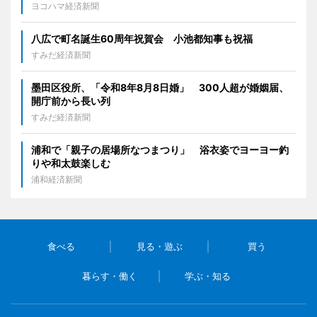
ヨコハマ経済新聞
八広で町名誕生60周年祝賀会 小池都知事も祝福
すみだ経済新聞
墨田区役所、「令和8年8月8日婚」 300人超が婚姻届、
開庁前から長い列
すみだ経済新聞
浦和で「親子の居場所なつまつり」 浴衣姿でヨーヨー釣
りや和太鼓楽しむ
浦和経済新聞
食べる
見る・遊ぶ
買う
暮らす・働く
学ぶ・知る