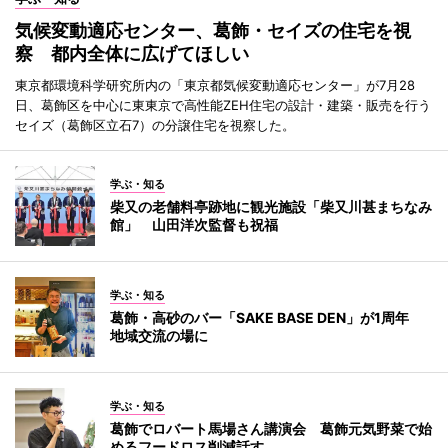
気候変動適応センター、葛飾・セイズの住宅を視
察 都内全体に広げてほしい
東京都環境科学研究所内の「東京都気候変動適応センター」が7月28
日、葛飾区を中心に東東京で高性能ZEH住宅の設計・建築・販売を行う
セイズ（葛飾区立石7）の分譲住宅を視察した。
学ぶ・知る
柴又の老舗料亭跡地に観光施設「柴又川甚まちなみ
館」 山田洋次監督も祝福
学ぶ・知る
葛飾・高砂のバー「SAKE BASE DEN」が1周年
地域交流の場に
学ぶ・知る
葛飾でロバート馬場さん講演会 葛飾元気野菜で始
めるフードロス削減話す