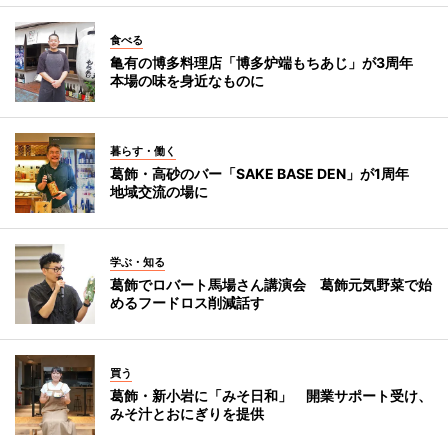
食べる
亀有の博多料理店「博多炉端もちあじ」が3周年
本場の味を身近なものに
暮らす・働く
葛飾・高砂のバー「SAKE BASE DEN」が1周年
地域交流の場に
学ぶ・知る
葛飾でロバート馬場さん講演会 葛飾元気野菜で始
めるフードロス削減話す
買う
葛飾・新小岩に「みそ日和」 開業サポート受け、
みそ汁とおにぎりを提供