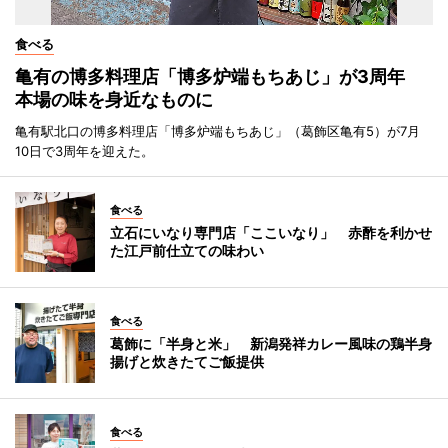
食べる
亀有の博多料理店「博多炉端もちあじ」が3周年
本場の味を身近なものに
亀有駅北口の博多料理店「博多炉端もちあじ」（葛飾区亀有5）が7月
10日で3周年を迎えた。
食べる
立石にいなり専門店「ここいなり」 赤酢を利かせ
た江戸前仕立ての味わい
食べる
葛飾に「半身と米」 新潟発祥カレー風味の鶏半身
揚げと炊きたてご飯提供
食べる