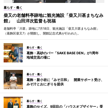
暮らす・働く
柴又の老舗料亭跡地に観光施設「柴又川甚まちなみ
館」 山田洋次監督も祝福
老舗料亭「川甚」跡地に7月18日、観光施設「柴又川甚まちなみ館」
（葛飾区柴又7）が開館し、開館記念式典が行われた。
暮らす・働く
葛飾・高砂のバー「SAKE BASE DEN」が1周年
地域交流の場に
暮らす・働く
葛飾・新小岩に「みそ日和」 開業サポート受け、
みそ汁とおにぎりを提供
暮らす・働く
葛飾のセイズ、9回目の「ハウスオブザイヤー」受