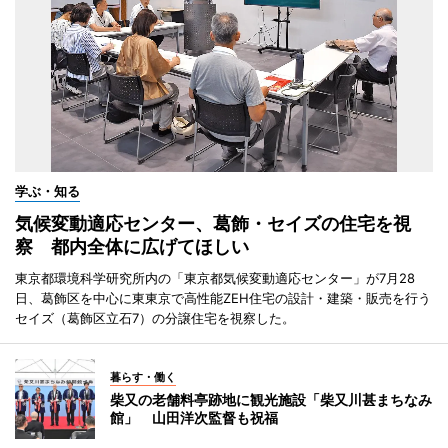
学ぶ・知る
気候変動適応センター、葛飾・セイズの住宅を視
察 都内全体に広げてほしい
東京都環境科学研究所内の「東京都気候変動適応センター」が7月28
日、葛飾区を中心に東東京で高性能ZEH住宅の設計・建築・販売を行う
セイズ（葛飾区立石7）の分譲住宅を視察した。
暮らす・働く
柴又の老舗料亭跡地に観光施設「柴又川甚まちなみ
館」 山田洋次監督も祝福