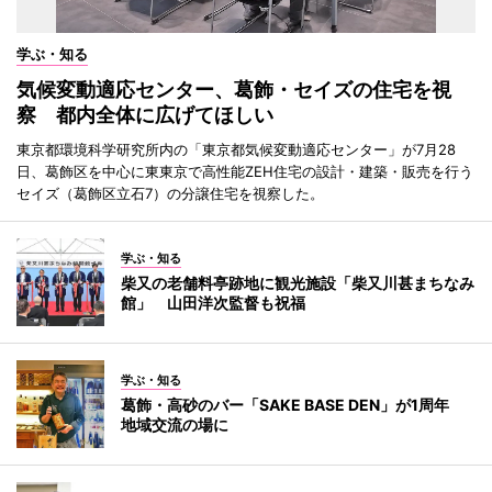
学ぶ・知る
気候変動適応センター、葛飾・セイズの住宅を視
察 都内全体に広げてほしい
東京都環境科学研究所内の「東京都気候変動適応センター」が7月28
日、葛飾区を中心に東東京で高性能ZEH住宅の設計・建築・販売を行う
セイズ（葛飾区立石7）の分譲住宅を視察した。
学ぶ・知る
柴又の老舗料亭跡地に観光施設「柴又川甚まちなみ
館」 山田洋次監督も祝福
学ぶ・知る
葛飾・高砂のバー「SAKE BASE DEN」が1周年
地域交流の場に