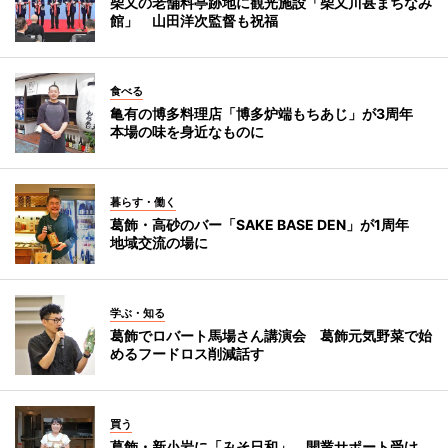
柴又の老舗料亭跡地に観光施設「柴又川甚まちなみ
館」 山田洋次監督も祝福
食べる
亀有の博多料理店「博多炉端もちあじ」が3周年
本場の味を身近なものに
暮らす・働く
葛飾・高砂のバー「SAKE BASE DEN」が1周年
地域交流の場に
学ぶ・知る
葛飾でロバート馬場さん講演会 葛飾元気野菜で始
めるフードロス削減話す
買う
葛飾・新小岩に「みそ日和」 開業サポート受け、