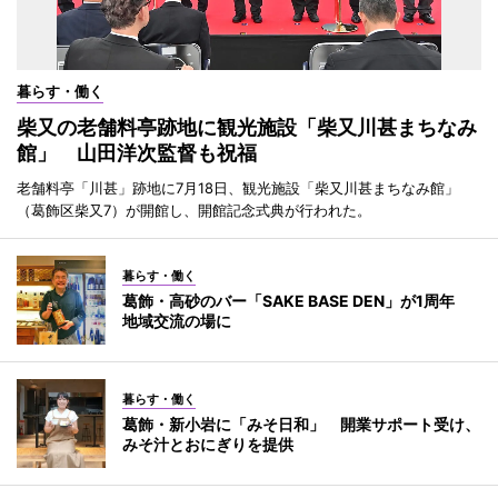
暮らす・働く
柴又の老舗料亭跡地に観光施設「柴又川甚まちなみ
館」 山田洋次監督も祝福
老舗料亭「川甚」跡地に7月18日、観光施設「柴又川甚まちなみ館」
（葛飾区柴又7）が開館し、開館記念式典が行われた。
暮らす・働く
葛飾・高砂のバー「SAKE BASE DEN」が1周年
地域交流の場に
暮らす・働く
葛飾・新小岩に「みそ日和」 開業サポート受け、
みそ汁とおにぎりを提供