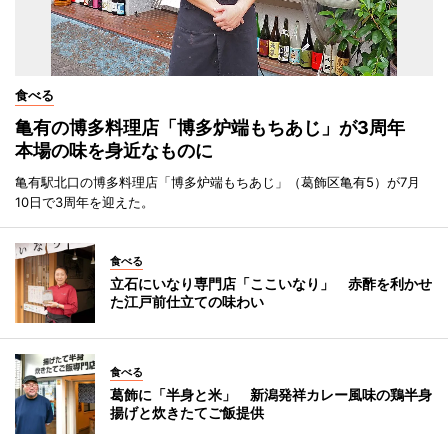
食べる
亀有の博多料理店「博多炉端もちあじ」が3周年
本場の味を身近なものに
亀有駅北口の博多料理店「博多炉端もちあじ」（葛飾区亀有5）が7月
10日で3周年を迎えた。
食べる
立石にいなり専門店「ここいなり」 赤酢を利かせ
た江戸前仕立ての味わい
食べる
葛飾に「半身と米」 新潟発祥カレー風味の鶏半身
揚げと炊きたてご飯提供