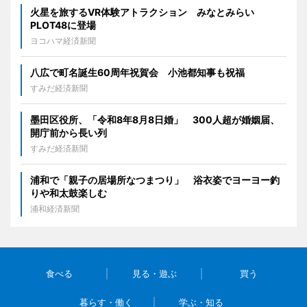
火星を旅するVR体験アトラクション みなとみらい
PLOT48に登場
ヨコハマ経済新聞
八広で町名誕生60周年祝賀会 小池都知事も祝福
すみだ経済新聞
墨田区役所、「令和8年8月8日婚」 300人超が婚姻届、
開庁前から長い列
すみだ経済新聞
浦和で「親子の居場所なつまつり」 浴衣姿でヨーヨー釣
りや和太鼓楽しむ
浦和経済新聞
食べる
見る・遊ぶ
買う
暮らす・働く
学ぶ・知る