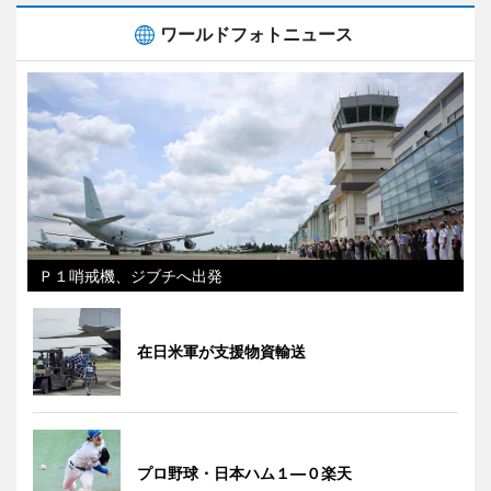
ワールドフォトニュース
Ｐ１哨戒機、ジブチへ出発
在日米軍が支援物資輸送
プロ野球・日本ハム１―０楽天