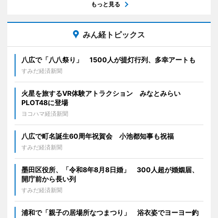
もっと見る
みん経トピックス
八広で「八八祭り」 1500人が提灯行列、多幸アートも
すみだ経済新聞
火星を旅するVR体験アトラクション みなとみらい
PLOT48に登場
ヨコハマ経済新聞
八広で町名誕生60周年祝賀会 小池都知事も祝福
すみだ経済新聞
墨田区役所、「令和8年8月8日婚」 300人超が婚姻届、
開庁前から長い列
すみだ経済新聞
浦和で「親子の居場所なつまつり」 浴衣姿でヨーヨー釣