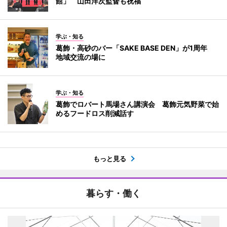
館」 山田洋次監督も祝福
学ぶ・知る
葛飾・高砂のバー「SAKE BASE DEN」が1周年
地域交流の場に
学ぶ・知る
葛飾でロバート馬場さん講演会 葛飾元気野菜で始
めるフードロス削減話す
もっと見る
暮らす・働く