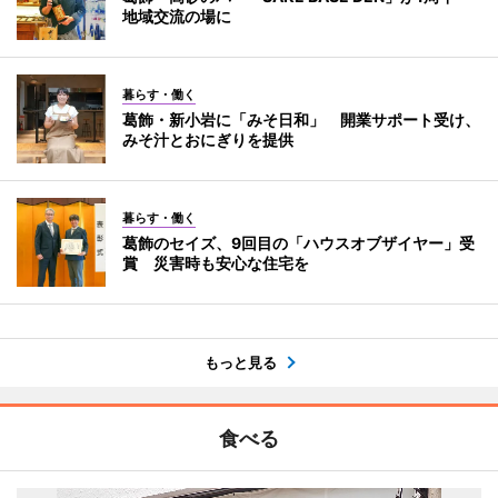
地域交流の場に
暮らす・働く
葛飾・新小岩に「みそ日和」 開業サポート受け、
みそ汁とおにぎりを提供
暮らす・働く
葛飾のセイズ、9回目の「ハウスオブザイヤー」受
賞 災害時も安心な住宅を
もっと見る
食べる