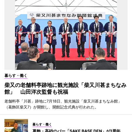
暮らす・働く
柴又の老舗料亭跡地に観光施設「柴又川甚まちなみ
館」 山田洋次監督も祝福
老舗料亭「川甚」跡地に7月18日、観光施設「柴又川甚まちなみ館」
（葛飾区柴又7）が開館し、開館記念式典が行われた。
暮らす・働く
葛飾・高砂のバー「SAKE BASE DEN」が1周年