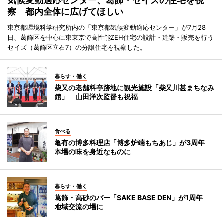
気候変動適応センター、葛飾・セイズの住宅を視
察 都内全体に広げてほしい
東京都環境科学研究所内の「東京都気候変動適応センター」が7月28
日、葛飾区を中心に東東京で高性能ZEH住宅の設計・建築・販売を行う
セイズ（葛飾区立石7）の分譲住宅を視察した。
暮らす・働く
柴又の老舗料亭跡地に観光施設「柴又川甚まちなみ
館」 山田洋次監督も祝福
食べる
亀有の博多料理店「博多炉端もちあじ」が3周年
本場の味を身近なものに
暮らす・働く
葛飾・高砂のバー「SAKE BASE DEN」が1周年
地域交流の場に