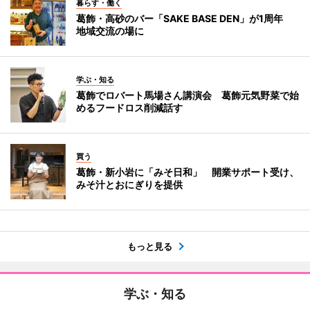
暮らす・働く
葛飾・高砂のバー「SAKE BASE DEN」が1周年
地域交流の場に
学ぶ・知る
葛飾でロバート馬場さん講演会 葛飾元気野菜で始
めるフードロス削減話す
買う
葛飾・新小岩に「みそ日和」 開業サポート受け、
みそ汁とおにぎりを提供
もっと見る
学ぶ・知る