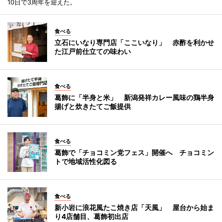
10日で3周年を迎えた。
食べる
立石にいなり専門店「ここいなり」 赤酢を利かせ
た江戸前仕立ての味わい
食べる
葛飾に「半身と米」 新潟発祥カレー風味の鶏半身
揚げと炊きたてご飯提供
食べる
葛飾で「チョコミン党フェス」開催へ チョコミン
トで地域活性化図る
食べる
新小岩に浪花風たこ焼き店「天風」 屋台から始ま
り4店舗目、葛飾初出店