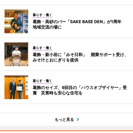
暮らす・働く
葛飾・高砂のバー「SAKE BASE DEN」が1周年
地域交流の場に
暮らす・働く
葛飾・新小岩に「みそ日和」 開業サポート受け、
みそ汁とおにぎりを提供
暮らす・働く
葛飾のセイズ、9回目の「ハウスオブザイヤー」受
賞 災害時も安心な住宅を
もっと見る