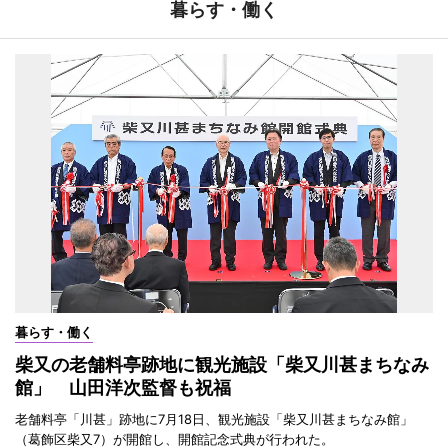
暮らす・働く
暮らす・働く
柴又の老舗料亭跡地に観光施設「柴又川甚まちなみ
館」 山田洋次監督も祝福
老舗料亭「川甚」跡地に7月18日、観光施設「柴又川甚まちなみ館」
（葛飾区柴又7）が開館し、開館記念式典が行われた。