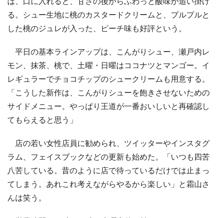
は、口に入れると、甘さの後からふわっと酸味が追い掛け
る。シュー生地に桃のカスタードクリームと、プルプルと
した桃のジュレが入った、ピーチ味も好評という。
平日の基本ラインアップは、こんがりシュー、瀬戸内レ
モン、抹茶、桃で、土曜・日曜はココナツとマンゴー。イ
レギュラーでチョコチップのシュークリームも用意する。
「こうした新作は、こんがりシューを飽きさせないための
サイドメニュー。やっぱり王道が一番おいしいと再確認し
てもらえると思う」
店の若い女性店員に勧められ、ツイッターやインスタグ
ラム、フェイスブックなどの更新も始めた。「いつも四苦
八苦している。昔のように店で待っているだけでは止まっ
てしまう。あれこれ考えながらやるから楽しい」と霜山さ
んは笑う。