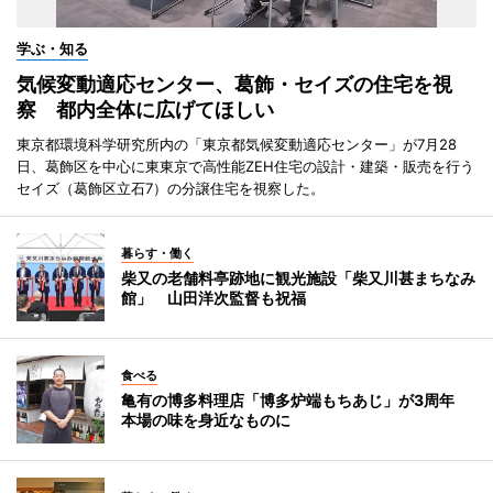
学ぶ・知る
気候変動適応センター、葛飾・セイズの住宅を視
察 都内全体に広げてほしい
東京都環境科学研究所内の「東京都気候変動適応センター」が7月28
日、葛飾区を中心に東東京で高性能ZEH住宅の設計・建築・販売を行う
セイズ（葛飾区立石7）の分譲住宅を視察した。
暮らす・働く
柴又の老舗料亭跡地に観光施設「柴又川甚まちなみ
館」 山田洋次監督も祝福
食べる
亀有の博多料理店「博多炉端もちあじ」が3周年
本場の味を身近なものに