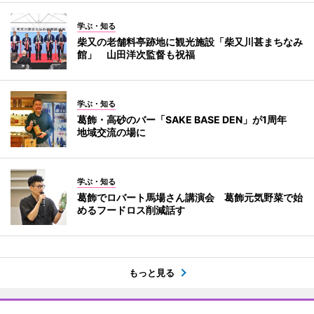
学ぶ・知る
柴又の老舗料亭跡地に観光施設「柴又川甚まちなみ
館」 山田洋次監督も祝福
学ぶ・知る
葛飾・高砂のバー「SAKE BASE DEN」が1周年
地域交流の場に
学ぶ・知る
葛飾でロバート馬場さん講演会 葛飾元気野菜で始
めるフードロス削減話す
もっと見る