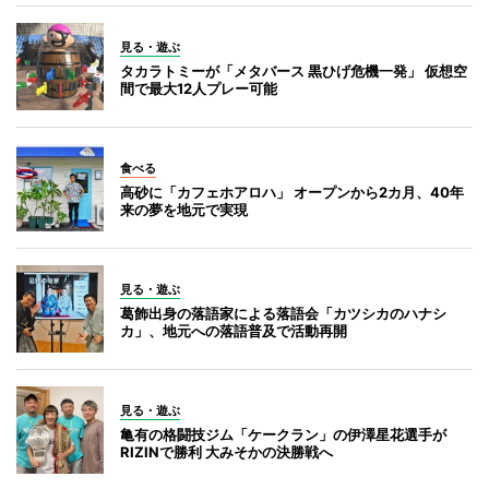
見る・遊ぶ
タカラトミーが「メタバース 黒ひげ危機一発」 仮想空
間で最大12人プレー可能
食べる
高砂に「カフェホアロハ」 オープンから2カ月、40年
来の夢を地元で実現
見る・遊ぶ
葛飾出身の落語家による落語会「カツシカのハナシ
カ」、地元への落語普及で活動再開
見る・遊ぶ
亀有の格闘技ジム「ケークラン」の伊澤星花選手が
RIZINで勝利 大みそかの決勝戦へ