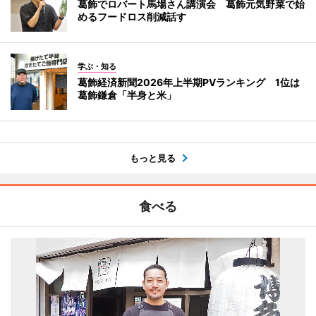
葛飾でロバート馬場さん講演会 葛飾元気野菜で始
めるフードロス削減話す
学ぶ・知る
葛飾経済新聞2026年上半期PVランキング 1位は
葛飾鎌倉「半身と米」
もっと見る
食べる