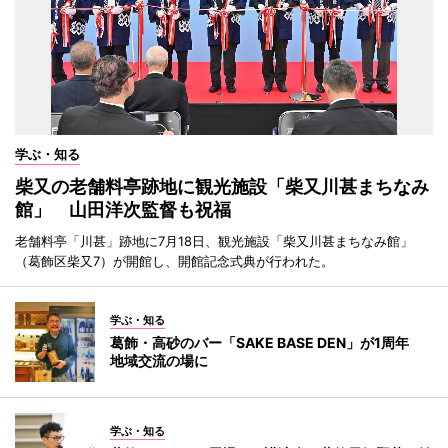
学ぶ・知る
柴又の老舗料亭跡地に観光施設「柴又川甚まちなみ
館」 山田洋次監督も祝福
老舗料亭「川甚」跡地に7月18日、観光施設「柴又川甚まちなみ館」
（葛飾区柴又7）が開館し、開館記念式典が行われた。
学ぶ・知る
葛飾・高砂のバー「SAKE BASE DEN」が1周年
地域交流の場に
学ぶ・知る