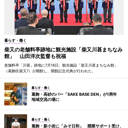
暮らす・働く
柴又の老舗料亭跡地に観光施設「柴又川甚まちなみ
館」 山田洋次監督も祝福
老舗料亭「川甚」跡地に7月18日、観光施設「柴又川甚まちなみ館」
（葛飾区柴又7）が開館し、開館記念式典が行われた。
暮らす・働く
葛飾・高砂のバー「SAKE BASE DEN」が1周年
地域交流の場に
暮らす・働く
葛飾・新小岩に「みそ日和」 開業サポート受け、