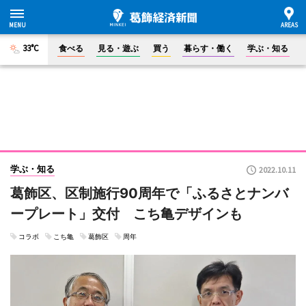
33°C
食べる
見る・遊ぶ
買う
暮らす・働く
学ぶ・知る
学ぶ・知る
2022.10.11
葛飾区、区制施行90周年で「ふるさとナンバ
ープレート」交付 こち亀デザインも
コラボ
こち亀
葛飾区
周年