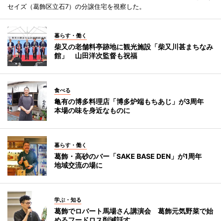
セイズ（葛飾区立石7）の分譲住宅を視察した。
暮らす・働く
柴又の老舗料亭跡地に観光施設「柴又川甚まちなみ
館」 山田洋次監督も祝福
食べる
亀有の博多料理店「博多炉端もちあじ」が3周年
本場の味を身近なものに
暮らす・働く
葛飾・高砂のバー「SAKE BASE DEN」が1周年
地域交流の場に
学ぶ・知る
葛飾でロバート馬場さん講演会 葛飾元気野菜で始
めるフードロス削減話す