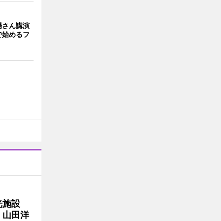
場さん講演
で始めるフ
光施設
 山田洋