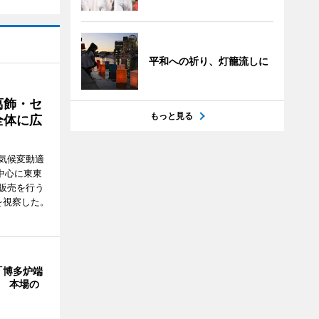
平和への祈り、灯籠流しに
葛飾・セ
もっと見る
全体に広
気候変動適
中心に東東
販売を行う
を視察した。
「博多炉端
年 本場の