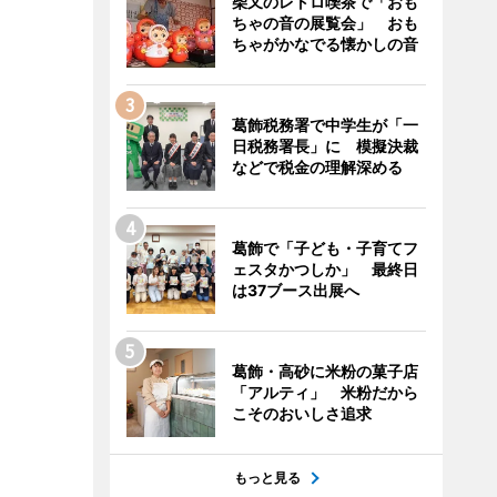
柴又のレトロ喫茶で「おも
ちゃの音の展覧会」 おも
ちゃがかなでる懐かしの音
葛飾税務署で中学生が「一
日税務署長」に 模擬決裁
などで税金の理解深める
葛飾で「子ども・子育てフ
ェスタかつしか」 最終日
は37ブース出展へ
葛飾・高砂に米粉の菓子店
「アルティ」 米粉だから
こそのおいしさ追求
もっと見る