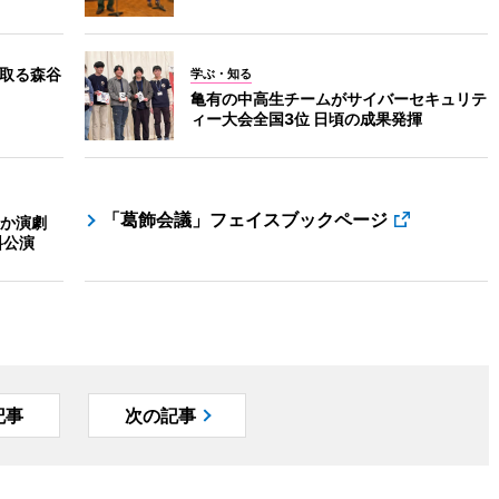
け取る森谷
学ぶ・知る
亀有の中高生チームがサイバーセキュリテ
ィー大会全国3位 日頃の成果発揮
「葛飾会議」フェイスブックページ
か演劇
料公演
記事
次の記事