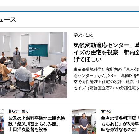
ュース
学ぶ・知る
気候変動適応センター、
イズの住宅を視察 都内
げてほしい
東京都環境科学研究所内の「東京都
応センター」が7月28日、葛飾区を
京で高性能ZEH住宅の設計・建築・
セイズ（葛飾区立石7）の分譲住宅
暮らす・働く
食べる
柴又の老舗料亭跡地に観光施
亀有の博多料理店
設「柴又川甚まちなみ館」
もちあじ」が3周
山田洋次監督も祝福
味を身近なものに