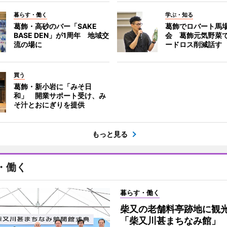
暮らす・働く
学ぶ・知る
葛飾・高砂のバー「SAKE
葛飾でロバート馬
BASE DEN」が1周年 地域交
会 葛飾元気野菜
流の場に
ードロス削減話す
買う
葛飾・新小岩に「みそ日
和」 開業サポート受け、み
そ汁とおにぎりを提供
もっと見る
・働く
暮らす・働く
柴又の老舗料亭跡地に観
「柴又川甚まちなみ館」