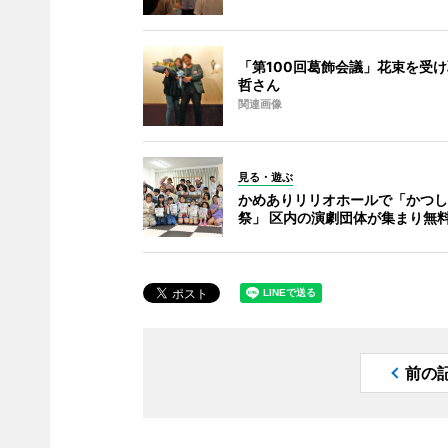
「第100回葛飾会議」花束を受
哲さん
関連画像
見る・遊ぶ
かめありリリオホールで「かつし
祭」 区内の演劇団体が集まり無
前の