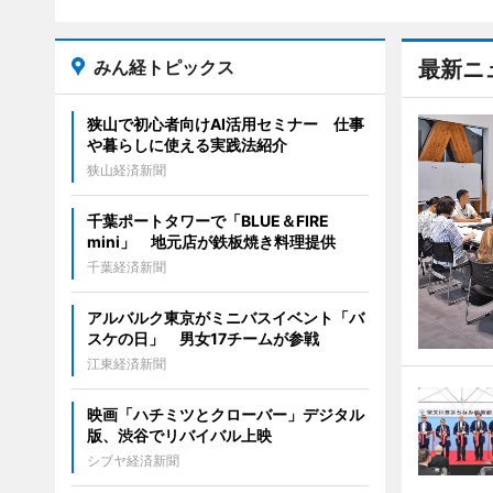
みん経トピックス
最新ニ
狭山で初心者向けAI活用セミナー 仕事
や暮らしに使える実践法紹介
狭山経済新聞
千葉ポートタワーで「BLUE＆FIRE
mini」 地元店が鉄板焼き料理提供
千葉経済新聞
アルバルク東京がミニバスイベント「バ
スケの日」 男女17チームが参戦
江東経済新聞
映画「ハチミツとクローバー」デジタル
版、渋谷でリバイバル上映
シブヤ経済新聞