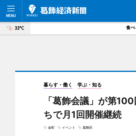
食べ
33°C
暮らす・働く
学ぶ・知る
「葛飾会議」が第10
ちで月1回開催継続
金町
イベント
葛飾区