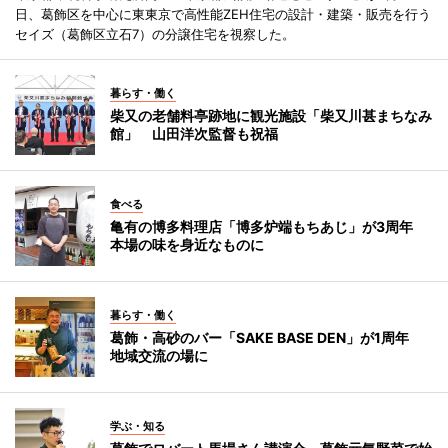
日、葛飾区を中心に東東京で高性能ZEH住宅の設計・建築・販売を行う
セイズ（葛飾区立石7）の分譲住宅を視察した。
暮らす・働く
柴又の老舗料亭跡地に観光施設「柴又川甚まちなみ
館」 山田洋次監督も祝福
食べる
亀有の博多料理店「博多炉端もちあじ」が3周年
本場の味を身近なものに
暮らす・働く
葛飾・高砂のバー「SAKE BASE DEN」が1周年
地域交流の場に
学ぶ・知る