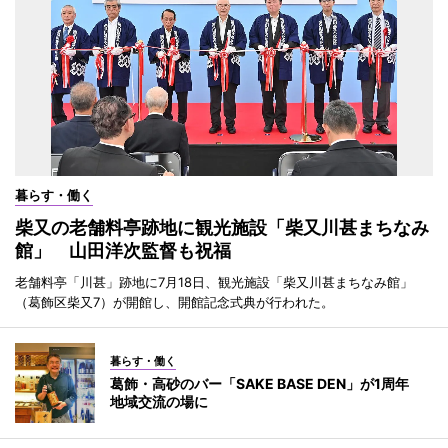
暮らす・働く
柴又の老舗料亭跡地に観光施設「柴又川甚まちなみ
館」 山田洋次監督も祝福
老舗料亭「川甚」跡地に7月18日、観光施設「柴又川甚まちなみ館」
（葛飾区柴又7）が開館し、開館記念式典が行われた。
暮らす・働く
葛飾・高砂のバー「SAKE BASE DEN」が1周年
地域交流の場に