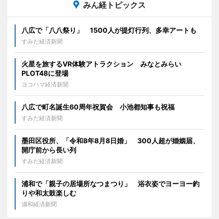
みん経トピックス
八広で「八八祭り」 1500人が提灯行列、多幸アートも
すみだ経済新聞
火星を旅するVR体験アトラクション みなとみらい
PLOT48に登場
ヨコハマ経済新聞
八広で町名誕生60周年祝賀会 小池都知事も祝福
すみだ経済新聞
墨田区役所、「令和8年8月8日婚」 300人超が婚姻届、
開庁前から長い列
すみだ経済新聞
浦和で「親子の居場所なつまつり」 浴衣姿でヨーヨー釣
りや和太鼓楽しむ
浦和経済新聞