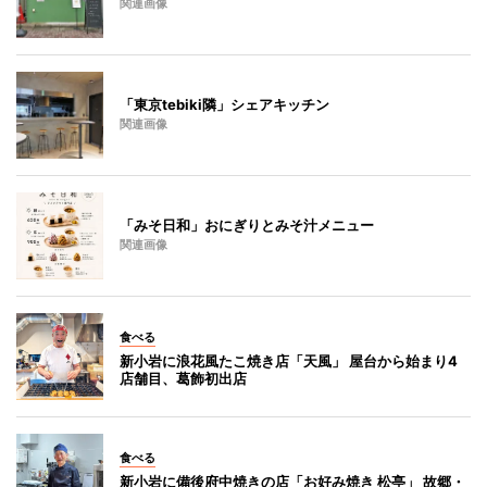
関連画像
「東京tebiki隣」シェアキッチン
関連画像
「みそ日和」おにぎりとみそ汁メニュー
関連画像
食べる
新小岩に浪花風たこ焼き店「天風」 屋台から始まり4
店舗目、葛飾初出店
食べる
新小岩に備後府中焼きの店「お好み焼き 松亭」 故郷・