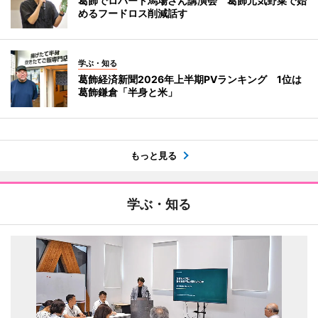
葛飾でロバート馬場さん講演会 葛飾元気野菜で始
めるフードロス削減話す
学ぶ・知る
葛飾経済新聞2026年上半期PVランキング 1位は
葛飾鎌倉「半身と米」
もっと見る
学ぶ・知る