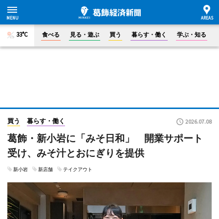
33°C
食べる
見る・遊ぶ
買う
暮らす・働く
学ぶ・知る
買う
暮らす・働く
2026.07.08
葛飾・新小岩に「みそ日和」 開業サポート
受け、みそ汁とおにぎりを提供
新小岩
新店舗
テイクアウト