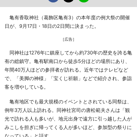
亀有香取神社（葛飾区亀有3）の本年度の例大祭の開催
日が、9月17日・18日の2日間に決まった。
［広告］
同神社は1276年に鎮座してから約730年の歴史を誇る亀
有の総鎮守。亀有駅南口から徒歩5分ほどの場所にあり、
年間40万人ほどの参拝者が訪れる。近年ではテレビなど
で、「美脚の神様」「宝くじ祈願」などで紹介され、参詣
客を増やしている。
亀有地区でも最大規模のイベントとされている同祭は、
例年3万人以上訪れる。同神社宮司の唐松範夫さんは「観
光で訪れる人も多いが、地元出身で遠方に引っ越した人が
みこしを担ぎに帰ってくる人が多いほど、参加型の祭りに
なっている」と話す。