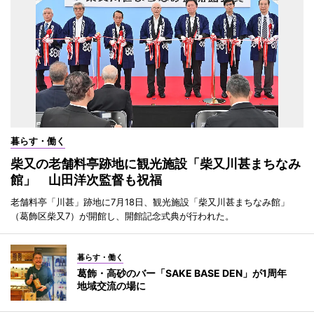
暮らす・働く
柴又の老舗料亭跡地に観光施設「柴又川甚まちなみ
館」 山田洋次監督も祝福
老舗料亭「川甚」跡地に7月18日、観光施設「柴又川甚まちなみ館」
（葛飾区柴又7）が開館し、開館記念式典が行われた。
暮らす・働く
葛飾・高砂のバー「SAKE BASE DEN」が1周年
地域交流の場に