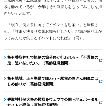
は無病息災・五穀豊穣（ほうじょう）を祈願するもの。地
域は離れているが、今年はその気持ちをもってみこしを担
ぎたい」と話す。
「現在、例大祭に向けてイベントを思案中」と唐松さ
ん。「詳細が決まり次第お知らせしたい。地域が盛り上が
ってみんなが集まるイベントになれば」（同）。
亀有香取神社で恒例の節分祭が行われる－「不景気の
鬼、追い払いたい」（葛飾経済新聞）
亀有地域、正月準備で賑わう－駅前の両さん銅像には
しめ飾りが（葛飾経済新聞）
香取神社例大祭の模様をウェブで公開－地元ポータル
サイトが提供（葛飾経済新聞）