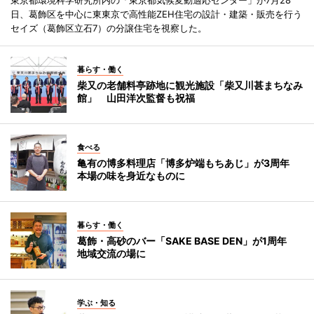
東京都環境科学研究所内の「東京都気候変動適応センター」が7月28
日、葛飾区を中心に東東京で高性能ZEH住宅の設計・建築・販売を行う
セイズ（葛飾区立石7）の分譲住宅を視察した。
暮らす・働く
柴又の老舗料亭跡地に観光施設「柴又川甚まちなみ
館」 山田洋次監督も祝福
食べる
亀有の博多料理店「博多炉端もちあじ」が3周年
本場の味を身近なものに
暮らす・働く
葛飾・高砂のバー「SAKE BASE DEN」が1周年
地域交流の場に
学ぶ・知る