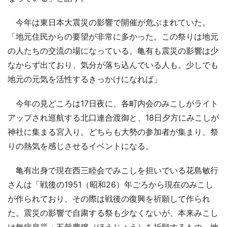
今年は東日本大震災の影響で開催が危ぶまれていた。
「地元住民からの要望が非常に多かった。この祭りは地元
の人たちの交流の場になっている。亀有も震災の影響は少
なからず出ており、気分が落ち込んでいる人も。少しでも
地元の元気を活性するきっかけになれば」
今年の見どころは17日夜に、各町内会のみこしがライト
アップされ巡航する北口連合渡御と、18日夕方にみこしが
神社に集まる宮入り。どちらも大勢の参加者が集まり、祭
りの熱気を感じさせるイベントになる。
亀有出身で現在西三睦会でみこしを担いでいる花島敏行
さんは「戦後の1951（昭和26）年ごろから現在のみこし
が作られており、その際は戦後の復興を祈願して作られ
た。震災の影響で自粛する祭も少なくないが、本来みこし