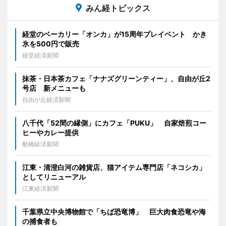
みん経トピックス
経堂のベーカリー「オンカ」が15周年プレイベント かき
氷を500円で販売
経堂経済新聞
抹茶・日本茶カフェ「ナナズグリーンティー」、自由が丘2
号店 新メニューも
自由が丘経済新聞
八千代「52間の縁側」にカフェ「PUKU」 自家焙煎コー
ヒーやカレー提供
船橋経済新聞
江東・清澄白河の雑貨店、猫アイテム専門店「ネコシカ」
としてリニューアル
江東経済新聞
千葉県立中央博物館で「ちば恐竜博」 巨大肉食恐竜や海
の捕食者も