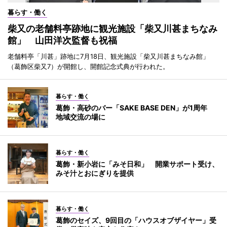
暮らす・働く
柴又の老舗料亭跡地に観光施設「柴又川甚まちなみ
館」 山田洋次監督も祝福
老舗料亭「川甚」跡地に7月18日、観光施設「柴又川甚まちなみ館」
（葛飾区柴又7）が開館し、開館記念式典が行われた。
暮らす・働く
葛飾・高砂のバー「SAKE BASE DEN」が1周年
地域交流の場に
暮らす・働く
葛飾・新小岩に「みそ日和」 開業サポート受け、
みそ汁とおにぎりを提供
暮らす・働く
葛飾のセイズ、9回目の「ハウスオブザイヤー」受