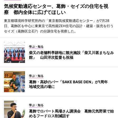
気候変動適応センター、葛飾・セイズの住宅を視
察 都内全体に広げてほしい
東京都環境科学研究所内の「東京都気候変動適応センター」が7月28
日、葛飾区を中心に東東京で高性能ZEH住宅の設計・建築・販売を行う
セイズ（葛飾区立石7）の分譲住宅を視察した。
学ぶ・知る
柴又の老舗料亭跡地に観光施設「柴又川甚まちなみ
館」 山田洋次監督も祝福
学ぶ・知る
葛飾・高砂のバー「SAKE BASE DEN」が1周年
地域交流の場に
学ぶ・知る
葛飾でロバート馬場さん講演会 葛飾元気野菜で始
めるフードロス削減話す