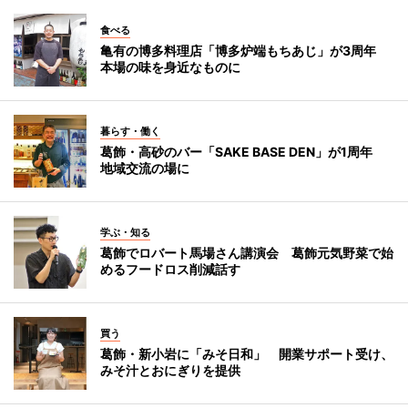
食べる
亀有の博多料理店「博多炉端もちあじ」が3周年
本場の味を身近なものに
暮らす・働く
葛飾・高砂のバー「SAKE BASE DEN」が1周年
地域交流の場に
学ぶ・知る
葛飾でロバート馬場さん講演会 葛飾元気野菜で始
めるフードロス削減話す
買う
葛飾・新小岩に「みそ日和」 開業サポート受け、
みそ汁とおにぎりを提供