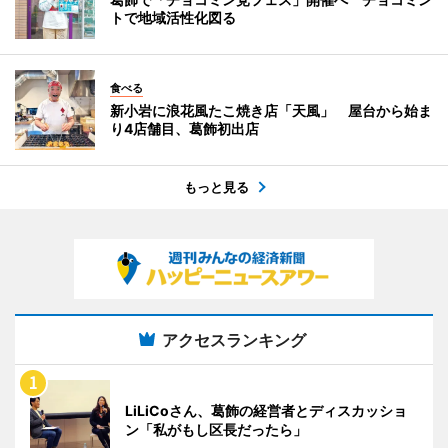
トで地域活性化図る
食べる
新小岩に浪花風たこ焼き店「天風」 屋台から始ま
り4店舗目、葛飾初出店
もっと見る
アクセスランキング
LiLiCoさん、葛飾の経営者とディスカッショ
ン「私がもし区長だったら」