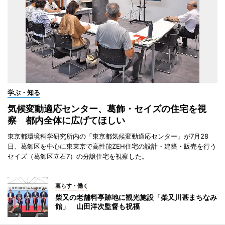
学ぶ・知る
気候変動適応センター、葛飾・セイズの住宅を視
察 都内全体に広げてほしい
東京都環境科学研究所内の「東京都気候変動適応センター」が7月28
日、葛飾区を中心に東東京で高性能ZEH住宅の設計・建築・販売を行う
セイズ（葛飾区立石7）の分譲住宅を視察した。
暮らす・働く
柴又の老舗料亭跡地に観光施設「柴又川甚まちなみ
館」 山田洋次監督も祝福