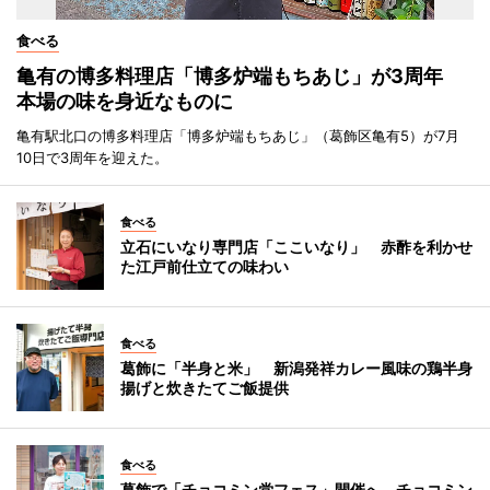
食べる
亀有の博多料理店「博多炉端もちあじ」が3周年
本場の味を身近なものに
亀有駅北口の博多料理店「博多炉端もちあじ」（葛飾区亀有5）が7月
10日で3周年を迎えた。
食べる
立石にいなり専門店「ここいなり」 赤酢を利かせ
た江戸前仕立ての味わい
食べる
葛飾に「半身と米」 新潟発祥カレー風味の鶏半身
揚げと炊きたてご飯提供
食べる
葛飾で「チョコミン党フェス」開催へ チョコミン