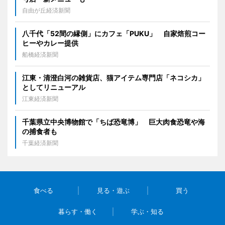
自由が丘経済新聞
八千代「52間の縁側」にカフェ「PUKU」 自家焙煎コー
ヒーやカレー提供
船橋経済新聞
江東・清澄白河の雑貨店、猫アイテム専門店「ネコシカ」
としてリニューアル
江東経済新聞
千葉県立中央博物館で「ちば恐竜博」 巨大肉食恐竜や海
の捕食者も
千葉経済新聞
食べる
見る・遊ぶ
買う
暮らす・働く
学ぶ・知る