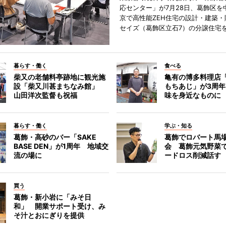
応センター」が7月28日、葛飾区を
京で高性能ZEH住宅の設計・建築・
セイズ（葛飾区立石7）の分譲住宅
暮らす・働く
食べる
柴又の老舗料亭跡地に観光施
亀有の博多料理店
設「柴又川甚まちなみ館」
もちあじ」が3周
山田洋次監督も祝福
味を身近なものに
暮らす・働く
学ぶ・知る
葛飾・高砂のバー「SAKE
葛飾でロバート馬
BASE DEN」が1周年 地域交
会 葛飾元気野菜
流の場に
ードロス削減話す
買う
葛飾・新小岩に「みそ日
和」 開業サポート受け、み
そ汁とおにぎりを提供