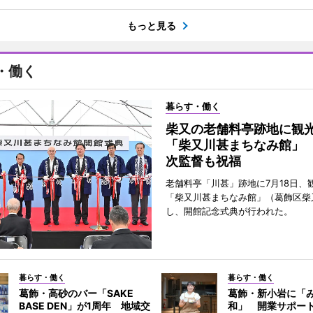
もっと見る
・働く
暮らす・働く
柴又の老舗料亭跡地に観
「柴又川甚まちなみ館」
次監督も祝福
老舗料亭「川甚」跡地に7月18日、
「柴又川甚まちなみ館」（葛飾区柴
し、開館記念式典が行われた。
暮らす・働く
暮らす・働く
葛飾・高砂のバー「SAKE
葛飾・新小岩に「
BASE DEN」が1周年 地域交
和」 開業サポー