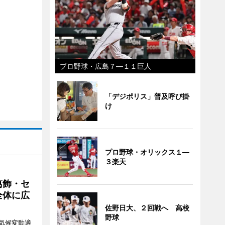
プロ野球・広島７―１１巨人
「デジポリス」普及呼び掛
け
プロ野球・オリックス１―
３楽天
葛飾・セ
全体に広
佐野日大、２回戦へ 高校
野球
気候変動適