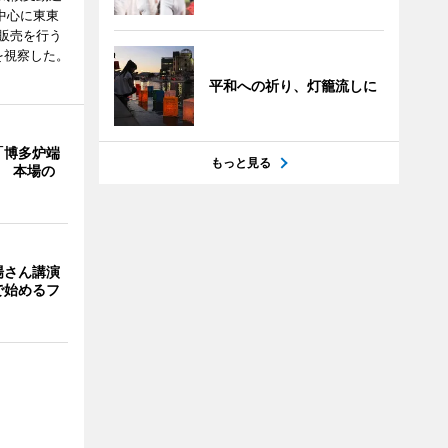
中心に東東
販売を行う
を視察した。
平和への祈り、灯籠流しに
「博多炉端
もっと見る
年 本場の
場さん講演
で始めるフ