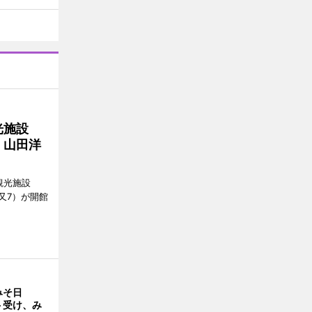
光施設
 山田洋
観光施設
又7）が開館
みそ日
ト受け、み