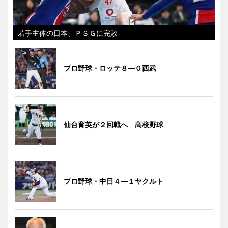
若手主体の日本、ＰＳＧに完敗
プロ野球・ロッテ８―０西武
仙台育英が２回戦へ 高校野球
プロ野球・中日４―１ヤクルト