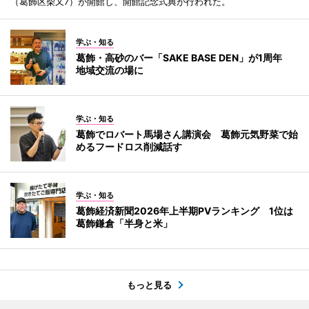
（葛飾区柴又7）が開館し、開館記念式典が行われた。
学ぶ・知る
葛飾・高砂のバー「SAKE BASE DEN」が1周年
地域交流の場に
学ぶ・知る
葛飾でロバート馬場さん講演会 葛飾元気野菜で始
めるフードロス削減話す
学ぶ・知る
葛飾経済新聞2026年上半期PVランキング 1位は
葛飾鎌倉「半身と米」
もっと見る