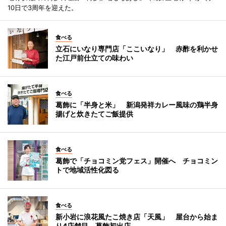
10日で3周年を迎えた。
食べる
立石にいなり専門店「ここいなり」 赤酢を利かせ
た江戸前仕立ての味わい
食べる
葛飾に「半身と米」 新潟発祥カレー風味の鶏半身
揚げと炊きたてご飯提供
食べる
葛飾で「チョコミン党フェス」開催へ チョコミン
トで地域活性化図る
食べる
新小岩に浪花風たこ焼き店「天風」 屋台から始ま
り4店舗目、葛飾初出店