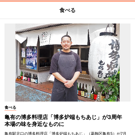
食べる
食べる
亀有の博多料理店「博多炉端もちあじ」が3周年
本場の味を身近なものに
亀有駅北口の博多料理店「博多炉端もちあじ」（葛飾区亀有5）が7月