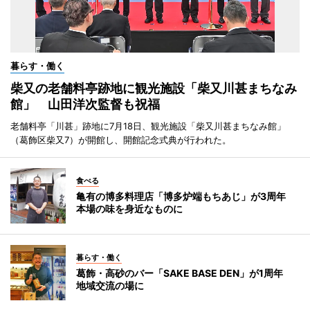
暮らす・働く
柴又の老舗料亭跡地に観光施設「柴又川甚まちなみ
館」 山田洋次監督も祝福
老舗料亭「川甚」跡地に7月18日、観光施設「柴又川甚まちなみ館」
（葛飾区柴又7）が開館し、開館記念式典が行われた。
食べる
亀有の博多料理店「博多炉端もちあじ」が3周年
本場の味を身近なものに
暮らす・働く
葛飾・高砂のバー「SAKE BASE DEN」が1周年
地域交流の場に