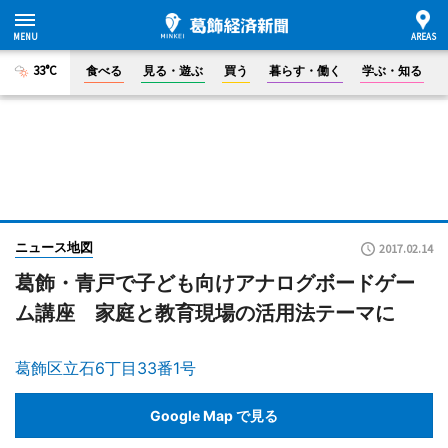
33°C
食べる
見る・遊ぶ
買う
暮らす・働く
学ぶ・知る
ニュース地図
2017.02.14
葛飾・青戸で子ども向けアナログボードゲー
ム講座 家庭と教育現場の活用法テーマに
葛飾区立石6丁目33番1号
Google Map で見る