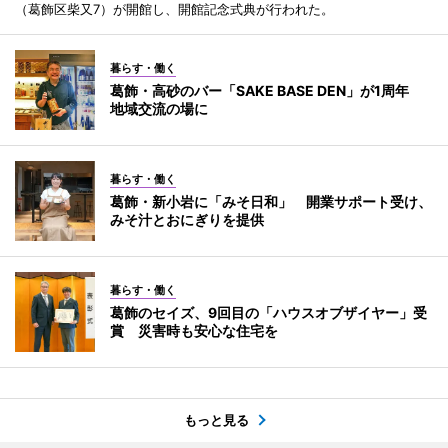
（葛飾区柴又7）が開館し、開館記念式典が行われた。
暮らす・働く
葛飾・高砂のバー「SAKE BASE DEN」が1周年
地域交流の場に
暮らす・働く
葛飾・新小岩に「みそ日和」 開業サポート受け、
みそ汁とおにぎりを提供
暮らす・働く
葛飾のセイズ、9回目の「ハウスオブザイヤー」受
賞 災害時も安心な住宅を
もっと見る