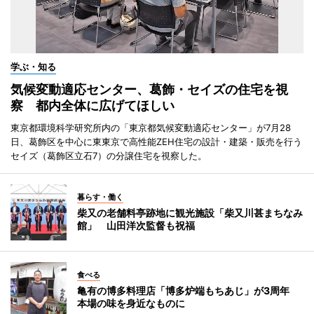
学ぶ・知る
気候変動適応センター、葛飾・セイズの住宅を視
察 都内全体に広げてほしい
東京都環境科学研究所内の「東京都気候変動適応センター」が7月28
日、葛飾区を中心に東東京で高性能ZEH住宅の設計・建築・販売を行う
セイズ（葛飾区立石7）の分譲住宅を視察した。
暮らす・働く
柴又の老舗料亭跡地に観光施設「柴又川甚まちなみ
館」 山田洋次監督も祝福
食べる
亀有の博多料理店「博多炉端もちあじ」が3周年
本場の味を身近なものに