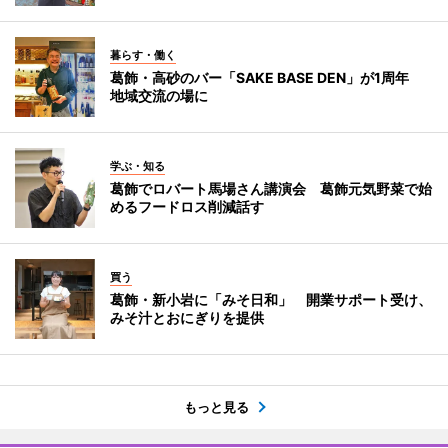
暮らす・働く
葛飾・高砂のバー「SAKE BASE DEN」が1周年
地域交流の場に
学ぶ・知る
葛飾でロバート馬場さん講演会 葛飾元気野菜で始
めるフードロス削減話す
買う
葛飾・新小岩に「みそ日和」 開業サポート受け、
みそ汁とおにぎりを提供
もっと見る