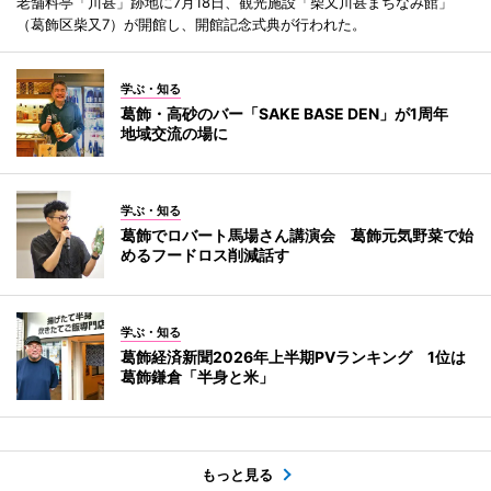
老舗料亭「川甚」跡地に7月18日、観光施設「柴又川甚まちなみ館」
（葛飾区柴又7）が開館し、開館記念式典が行われた。
学ぶ・知る
葛飾・高砂のバー「SAKE BASE DEN」が1周年
地域交流の場に
学ぶ・知る
葛飾でロバート馬場さん講演会 葛飾元気野菜で始
めるフードロス削減話す
学ぶ・知る
葛飾経済新聞2026年上半期PVランキング 1位は
葛飾鎌倉「半身と米」
もっと見る