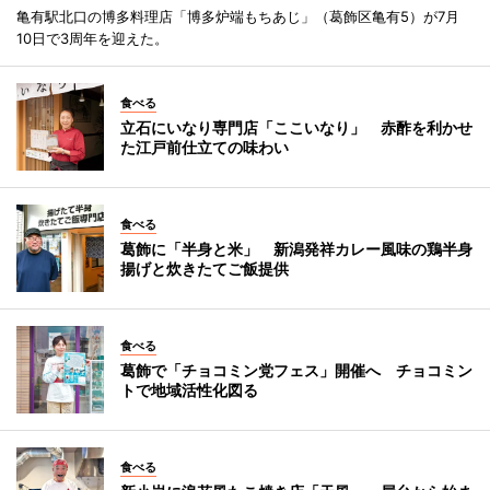
亀有駅北口の博多料理店「博多炉端もちあじ」（葛飾区亀有5）が7月
10日で3周年を迎えた。
食べる
立石にいなり専門店「ここいなり」 赤酢を利かせ
た江戸前仕立ての味わい
食べる
葛飾に「半身と米」 新潟発祥カレー風味の鶏半身
揚げと炊きたてご飯提供
食べる
葛飾で「チョコミン党フェス」開催へ チョコミン
トで地域活性化図る
食べる