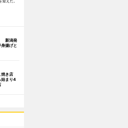
年を迎えた。
」 新潟発
半身揚げと
こ焼き店
ら始まり4
店