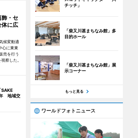
チッチ」
葛飾・セ
全体に広
「柴又川甚まちなみ館」多
目的ホール
気候変動適
中心に東東
販売を行う
を視察した。
「柴又川甚まちなみ館」展
示コーナー
SAKE
もっと見る
1周年 地域交
ワールドフォトニュース