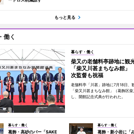
もっと見る
・働く
暮らす・働く
柴又の老舗料亭跡地に観
「柴又川甚まちなみ館」
次監督も祝福
老舗料亭「川甚」跡地に7月18日、
「柴又川甚まちなみ館」（葛飾区柴
し、開館記念式典が行われた。
暮らす・働く
暮らす・働く
葛飾・高砂のバー「SAKE
葛飾・新小岩に「