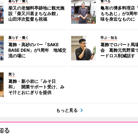
暮らす・働く
食べる
柴又の老舗料亭跡地に観光施
亀有の博多料理店
設「柴又川甚まちなみ館」
もちあじ」が3周
山田洋次監督も祝福
味を身近なものに
暮らす・働く
学ぶ・知る
葛飾・高砂のバー「SAKE
葛飾でロバート馬
BASE DEN」が1周年 地域交
会 葛飾元気野菜
流の場に
ードロス削減話す
買う
葛飾・新小岩に「みそ日
和」 開業サポート受け、み
そ汁とおにぎりを提供
もっと見る
知る