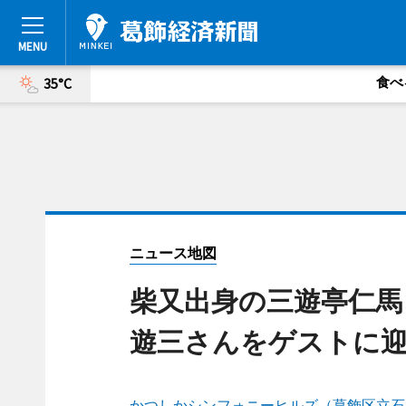
食べ
35°C
ニュース地図
柴又出身の三遊亭仁馬
遊三さんをゲストに
かつしかシンフォニーヒルズ（葛飾区立石6-