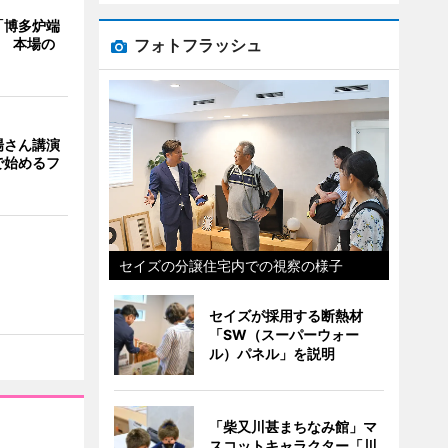
「博多炉端
フォトフラッシュ
年 本場の
場さん講演
で始めるフ
セイズの分譲住宅内での視察の様子
セイズが採用する断熱材
「SW（スーパーウォー
ル）パネル」を説明
「柴又川甚まちなみ館」マ
スコットキャラクター「川