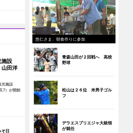
悠仁さま、朝食作りに参加
青森山田が２回戦へ 高校
光施設
野球
 山田洋
観光施設
松山は２６位 米男子ゴル
又7）が開館
フ
デラエスプリエジャ大統領
が就任
みそ日