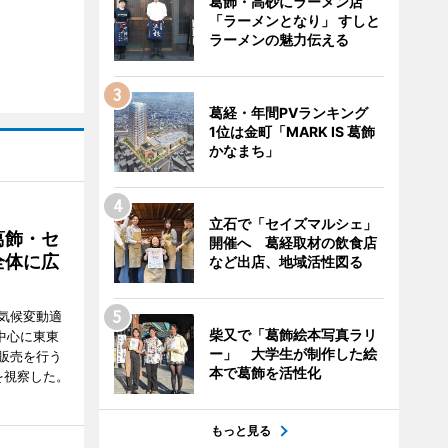
葛飾・高砂にラーメン店
「ラーメンとなり」 すしと
ラーメンの魅力伝える
葛経・年間PVランキング
1位は金町「MARK IS 葛飾
かなまち」
立石で「セイズマルシェ」
葛飾・セ
開催へ 葛経取材の飲食店
全体に広
など出店、地域活性図る
気候変動適
柴又で「葛飾絵本写真ラリ
中心に東東
ー」 大学生が制作した絵
販売を行う
本で葛飾を活性化
を視察した。
もっと見る