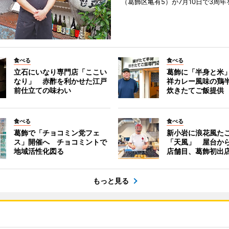
（葛飾区亀有5）が7月10日で3周
食べる
食べる
立石にいなり専門店「ここい
葛飾に「半身と米
なり」 赤酢を利かせた江戸
祥カレー風味の鶏
前仕立ての味わい
炊きたてご飯提供
食べる
食べる
葛飾で「チョコミン党フェ
新小岩に浪花風た
ス」開催へ チョコミントで
「天風」 屋台か
地域活性化図る
店舗目、葛飾初出
もっと見る