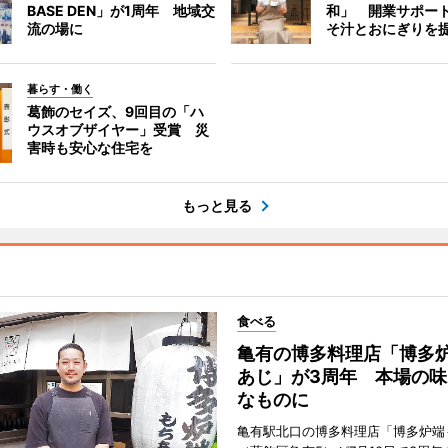
BASE DEN」が1周年 地域交
和」 開業サポー
流の場に
そ汁とおにぎりを
暮らす・働く
葛飾のセイズ、9回目の「ハ
ウスオブザイヤー」受賞 災
害時も安心な住宅を
もっと見る
食べる
亀有の博多料理店「博多
あじ」が3周年 本場の味
なものに
亀有駅北口の博多料理店「博多炉端