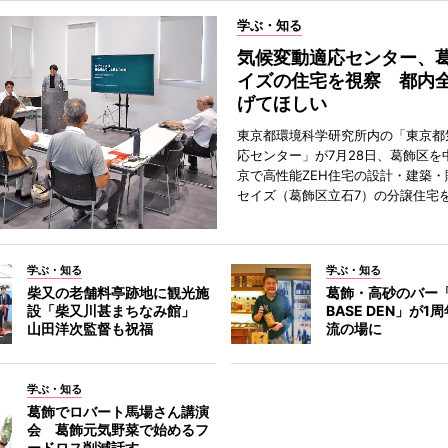
学ぶ・知る
気候変動適応センター、
イズの住宅を視察 都内
げてほしい
東京都環境科学研究所内の「東京都
応センター」が7月28日、葛飾区を
京で高性能ZEH住宅の設計・建築・
セイズ（葛飾区立石7）の分譲住宅
学ぶ・知る
学ぶ・知る
柴又の老舗料亭跡地に観光施
葛飾・高砂のバー「
設「柴又川甚まちなみ館」
BASE DEN」が
山田洋次監督も祝福
流の場に
学ぶ・知る
葛飾でロバート馬場さん講演
会 葛飾元気野菜で始めるフ
ードロス削減話す