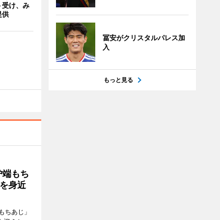
ト受け、み
提供
冨安がクリスタルパレス加
入
もっと見る
炉端もち
を身近
もちあじ」