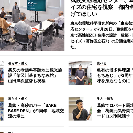
気候変動適応センター、
イズの住宅を視察 都内
げてほしい
東京都環境科学研究所内の「東京都
応センター」が7月28日、葛飾区を
京で高性能ZEH住宅の設計・建築
セイズ（葛飾区立石7）の分譲住宅
た。
暮らす・働く
食べる
柴又の老舗料亭跡地に観光施
亀有の博多料理店
設「柴又川甚まちなみ館」
もちあじ」が3周
山田洋次監督も祝福
味を身近なものに
暮らす・働く
学ぶ・知る
葛飾・高砂のバー「SAKE
葛飾でロバート馬
BASE DEN」が1周年 地域交
会 葛飾元気野菜
流の場に
ードロス削減話す