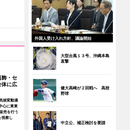
外国人受け入れ方針、議論開始
大型台風１３号、沖縄本島
直撃
葛飾・セ
全体に広
健大高崎が２回戦へ 高校
野球
気候変動適
中心に東東
・販売を行う
を視察し
中立公、補正検討を要請