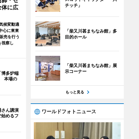
葛飾・セ
チッチ」
全体に広
気候変動適
中心に東東
「柴又川甚まちなみ館」多
・販売を行う
目的ホール
を視察し
「柴又川甚まちなみ館」展
示コーナー
「博多炉端
年 本場の
もっと見る
場さん講演
ワールドフォトニュース
で始めるフ