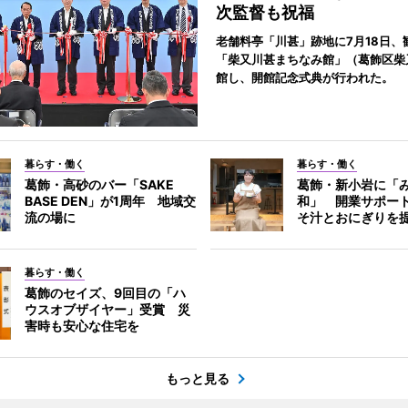
次監督も祝福
老舗料亭「川甚」跡地に7月18日、
「柴又川甚まちなみ館」（葛飾区柴
館し、開館記念式典が行われた。
暮らす・働く
暮らす・働く
葛飾・高砂のバー「SAKE
葛飾・新小岩に「
BASE DEN」が1周年 地域交
和」 開業サポー
流の場に
そ汁とおにぎりを
暮らす・働く
葛飾のセイズ、9回目の「ハ
ウスオブザイヤー」受賞 災
害時も安心な住宅を
もっと見る