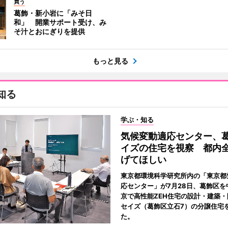
買う
葛飾・新小岩に「みそ日
和」 開業サポート受け、み
そ汁とおにぎりを提供
もっと見る
知る
学ぶ・知る
気候変動適応センター、
イズの住宅を視察 都内
げてほしい
東京都環境科学研究所内の「東京都
応センター」が7月28日、葛飾区を
京で高性能ZEH住宅の設計・建築
セイズ（葛飾区立石7）の分譲住宅
た。