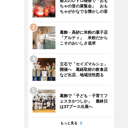
柴又のレトロ喫茶で「おも
ちゃの音の展覧会」 おも
ちゃがかなでる懐かしの音
葛飾・高砂に米粉の菓子店
「アルティ」 米粉だから
こそのおいしさ追求
立石で「セイズマルシェ」
開催へ 葛経取材の飲食店
など出店、地域活性図る
葛飾で「子ども・子育てフ
ェスタかつしか」 最終日
は37ブース出展へ
もっと見る