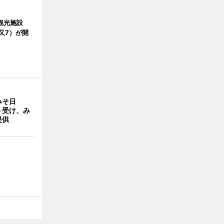
観光施設
又7）が開
みそ日
ト受け、み
提供