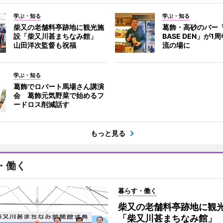
学ぶ・知る
学ぶ・知る
柴又の老舗料亭跡地に観光施
葛飾・高砂のバー「
設「柴又川甚まちなみ館」
BASE DEN」が
山田洋次監督も祝福
流の場に
学ぶ・知る
葛飾でロバート馬場さん講演
会 葛飾元気野菜で始めるフ
ードロス削減話す
もっと見る
・働く
暮らす・働く
柴又の老舗料亭跡地に観
「柴又川甚まちなみ館」