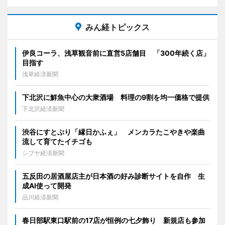
みん経トピックス
伊良コーラ、浅草観音前に直営5店舗目 「300年続く店」
目指す
浅草経済新聞
下北沢に鮮魚中心の大衆酒場 料理の9割を均一価格で提供
下北沢経済新聞
渋谷にすとぷり「縁日かふぇ」 メンカラたこやきや楽曲
流して育てたイチゴも
シブヤ経済新聞
五反田の居酒屋店主が日本酒の好み診断サイトを自作 生
成AI使って開発
品川経済新聞
春日部駅東口駅前の17店が恒例の七夕飾り 新規店も参加