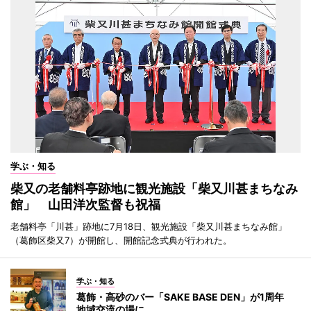
学ぶ・知る
柴又の老舗料亭跡地に観光施設「柴又川甚まちなみ
館」 山田洋次監督も祝福
老舗料亭「川甚」跡地に7月18日、観光施設「柴又川甚まちなみ館」
（葛飾区柴又7）が開館し、開館記念式典が行われた。
学ぶ・知る
葛飾・高砂のバー「SAKE BASE DEN」が1周年
地域交流の場に