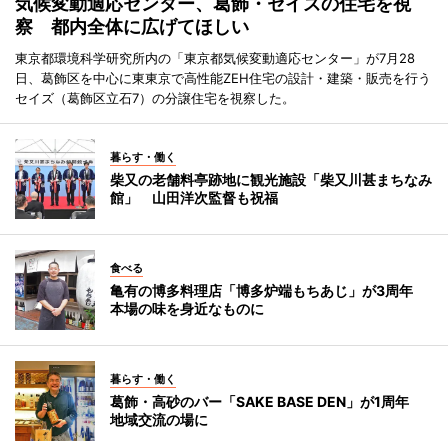
気候変動適応センター、葛飾・セイズの住宅を視
察 都内全体に広げてほしい
東京都環境科学研究所内の「東京都気候変動適応センター」が7月28
日、葛飾区を中心に東東京で高性能ZEH住宅の設計・建築・販売を行う
セイズ（葛飾区立石7）の分譲住宅を視察した。
暮らす・働く
柴又の老舗料亭跡地に観光施設「柴又川甚まちなみ
館」 山田洋次監督も祝福
食べる
亀有の博多料理店「博多炉端もちあじ」が3周年
本場の味を身近なものに
暮らす・働く
葛飾・高砂のバー「SAKE BASE DEN」が1周年
地域交流の場に