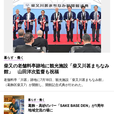
暮らす・働く
柴又の老舗料亭跡地に観光施設「柴又川甚まちなみ
館」 山田洋次監督も祝福
老舗料亭「川甚」跡地に7月18日、観光施設「柴又川甚まちなみ館」
（葛飾区柴又7）が開館し、開館記念式典が行われた。
暮らす・働く
葛飾・高砂のバー「SAKE BASE DEN」が1周年
地域交流の場に