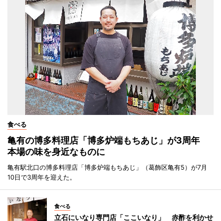
食べる
亀有の博多料理店「博多炉端もちあじ」が3周年
本場の味を身近なものに
亀有駅北口の博多料理店「博多炉端もちあじ」（葛飾区亀有5）が7月
10日で3周年を迎えた。
食べる
立石にいなり専門店「ここいなり」 赤酢を利かせ