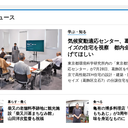
ュース
学ぶ・知る
気候変動適応センター、
イズの住宅を視察 都内
げてほしい
東京都環境科学研究所内の「東京都
応センター」が7月28日、葛飾区を
京で高性能ZEH住宅の設計・建築・
セイズ（葛飾区立石7）の分譲住宅
暮らす・働く
食べる
柴又の老舗料亭跡地に観光施
亀有の博多料理店
設「柴又川甚まちなみ館」
もちあじ」が3周
山田洋次監督も祝福
味を身近なものに