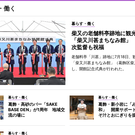
・働く
暮らす・働く
柴又の老舗料亭跡地に観
「柴又川甚まちなみ館」
次監督も祝福
老舗料亭「川甚」跡地に7月18日、
「柴又川甚まちなみ館」（葛飾区柴
し、開館記念式典が行われた。
暮らす・働く
暮らす・働く
葛飾・高砂のバー「SAKE
葛飾・新小岩に「
BASE DEN」が1周年 地域交
和」 開業サポー
流の場に
そ汁とおにぎりを
暮らす・働く