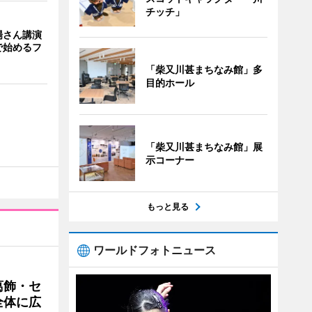
チッチ」
場さん講演
で始めるフ
「柴又川甚まちなみ館」多
目的ホール
「柴又川甚まちなみ館」展
示コーナー
もっと見る
ワールドフォトニュース
葛飾・セ
全体に広