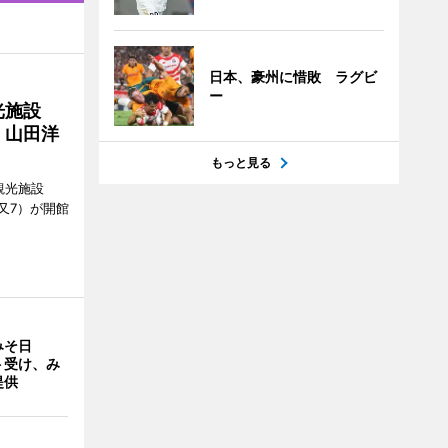
日本、豪州に惜敗 ラグビ
ー
光施設
 山田洋
もっと見る
観光施設
又7）が開館
みそ日
ト受け、み
提供