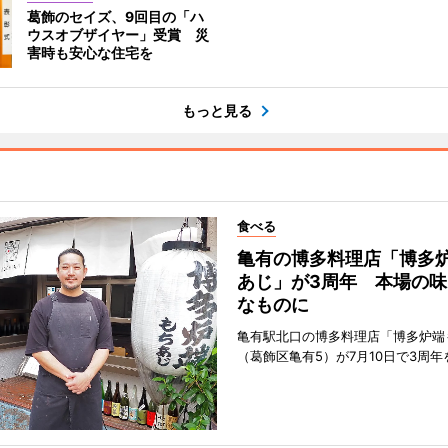
葛飾のセイズ、9回目の「ハ
ウスオブザイヤー」受賞 災
害時も安心な住宅を
もっと見る
食べる
亀有の博多料理店「博多
あじ」が3周年 本場の味
なものに
亀有駅北口の博多料理店「博多炉端
（葛飾区亀有5）が7月10日で3周