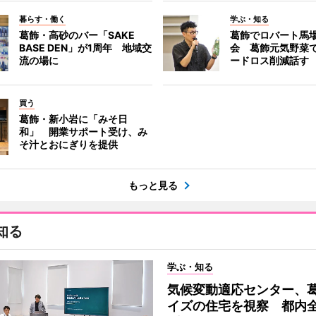
暮らす・働く
学ぶ・知る
葛飾・高砂のバー「SAKE
葛飾でロバート馬
BASE DEN」が1周年 地域交
会 葛飾元気野菜
流の場に
ードロス削減話す
買う
葛飾・新小岩に「みそ日
和」 開業サポート受け、み
そ汁とおにぎりを提供
もっと見る
知る
学ぶ・知る
気候変動適応センター、
イズの住宅を視察 都内