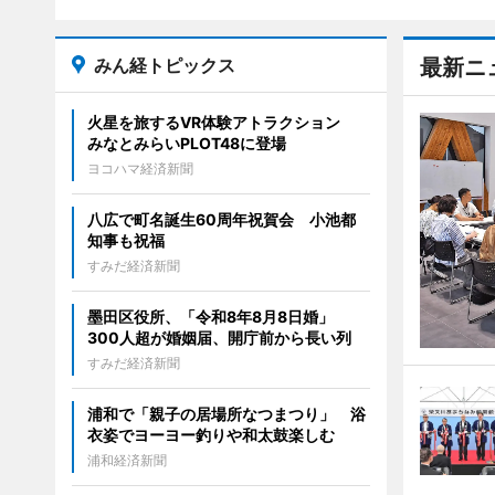
みん経トピックス
最新ニ
火星を旅するVR体験アトラクション
みなとみらいPLOT48に登場
ヨコハマ経済新聞
八広で町名誕生60周年祝賀会 小池都
知事も祝福
すみだ経済新聞
墨田区役所、「令和8年8月8日婚」
300人超が婚姻届、開庁前から長い列
すみだ経済新聞
浦和で「親子の居場所なつまつり」 浴
衣姿でヨーヨー釣りや和太鼓楽しむ
浦和経済新聞