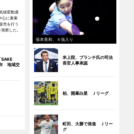
気候変動適
中心に東東
販売を行う
を視察した。
張本美和、４強入り
米上院、ブランチ氏の司法
SAKE
長官人事承認
1周年 地域交
柏、開幕白星 Ｊリーグ
町田、大勝で発進 Ｊリー
グ