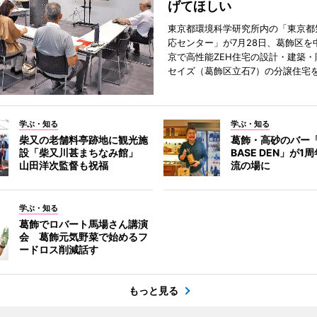
げてほしい
東京都環境科学研究所内の「東京都
応センター」が7月28日、葛飾区を
京で高性能ZEH住宅の設計・建築・
セイズ（葛飾区立石7）の分譲住宅
学ぶ・知る
学ぶ・知る
柴又の老舗料亭跡地に観光施
葛飾・高砂のバー「
設「柴又川甚まちなみ館」
BASE DEN」が
山田洋次監督も祝福
流の場に
学ぶ・知る
葛飾でロバート馬場さん講演
会 葛飾元気野菜で始めるフ
ードロス削減話す
もっと見る