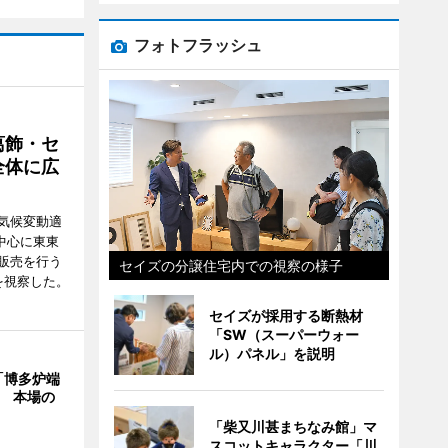
フォトフラッシュ
葛飾・セ
全体に広
気候変動適
中心に東東
販売を行う
セイズの分譲住宅内での視察の様子
を視察した。
セイズが採用する断熱材
「SW（スーパーウォー
ル）パネル」を説明
「博多炉端
年 本場の
「柴又川甚まちなみ館」マ
スコットキャラクター「川