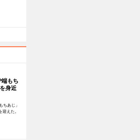
炉端もち
を身近
もちあじ」
年を迎えた。