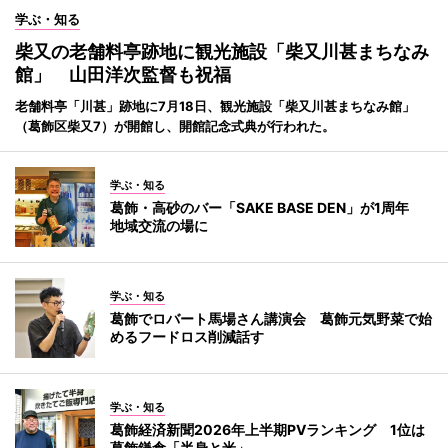
学ぶ・知る
柴又の老舗料亭跡地に観光施設「柴又川甚まちなみ
館」 山田洋次監督も祝福
老舗料亭「川甚」跡地に7月18日、観光施設「柴又川甚まちなみ館」
（葛飾区柴又7）が開館し、開館記念式典が行われた。
学ぶ・知る
葛飾・高砂のバー「SAKE BASE DEN」が1周年
地域交流の場に
学ぶ・知る
葛飾でロバート馬場さん講演会 葛飾元気野菜で始
めるフードロス削減話す
学ぶ・知る
葛飾経済新聞2026年上半期PVランキング 1位は
葛飾鎌倉「半身と米」