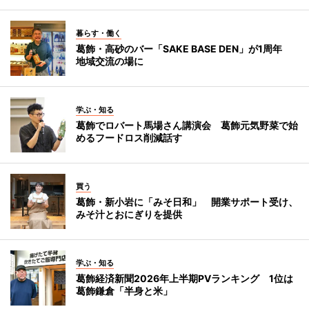
暮らす・働く
葛飾・高砂のバー「SAKE BASE DEN」が1周年
地域交流の場に
学ぶ・知る
葛飾でロバート馬場さん講演会 葛飾元気野菜で始
めるフードロス削減話す
買う
葛飾・新小岩に「みそ日和」 開業サポート受け、
みそ汁とおにぎりを提供
学ぶ・知る
葛飾経済新聞2026年上半期PVランキング 1位は
葛飾鎌倉「半身と米」