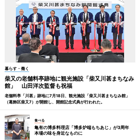
暮らす・働く
柴又の老舗料亭跡地に観光施設「柴又川甚まちなみ
館」 山田洋次監督も祝福
老舗料亭「川甚」跡地に7月18日、観光施設「柴又川甚まちなみ館」
（葛飾区柴又7）が開館し、開館記念式典が行われた。
食べる
亀有の博多料理店「博多炉端もちあじ」が3周年
本場の味を身近なものに