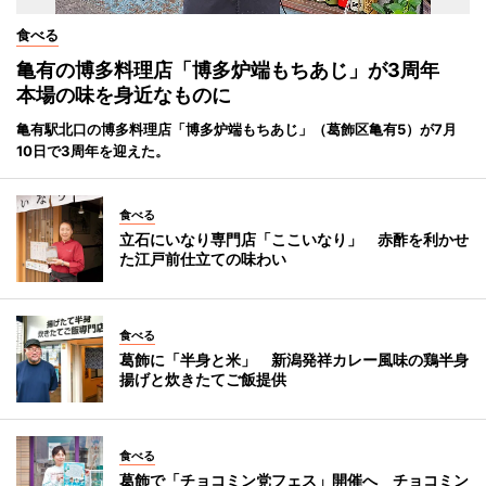
食べる
亀有の博多料理店「博多炉端もちあじ」が3周年
本場の味を身近なものに
亀有駅北口の博多料理店「博多炉端もちあじ」（葛飾区亀有5）が7月
10日で3周年を迎えた。
食べる
立石にいなり専門店「ここいなり」 赤酢を利かせ
た江戸前仕立ての味わい
食べる
葛飾に「半身と米」 新潟発祥カレー風味の鶏半身
揚げと炊きたてご飯提供
食べる
葛飾で「チョコミン党フェス」開催へ チョコミン