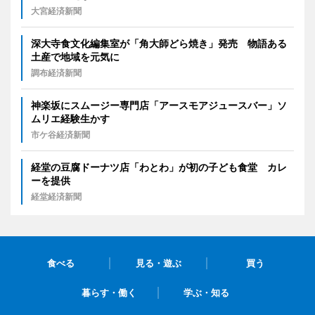
大宮経済新聞
深大寺食文化編集室が「角大師どら焼き」発売 物語ある
土産で地域を元気に
調布経済新聞
神楽坂にスムージー専門店「アースモアジュースバー」ソ
ムリエ経験生かす
市ケ谷経済新聞
経堂の豆腐ドーナツ店「わとわ」が初の子ども食堂 カレ
ーを提供
経堂経済新聞
食べる
見る・遊ぶ
買う
暮らす・働く
学ぶ・知る