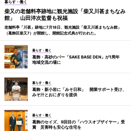
暮らす・働く
柴又の老舗料亭跡地に観光施設「柴又川甚まちなみ
館」 山田洋次監督も祝福
老舗料亭「川甚」跡地に7月18日、観光施設「柴又川甚まちなみ館」
（葛飾区柴又7）が開館し、開館記念式典が行われた。
暮らす・働く
葛飾・高砂のバー「SAKE BASE DEN」が1周年
地域交流の場に
暮らす・働く
葛飾・新小岩に「みそ日和」 開業サポート受け、
みそ汁とおにぎりを提供
暮らす・働く
葛飾のセイズ、9回目の「ハウスオブザイヤー」受
賞 災害時も安心な住宅を