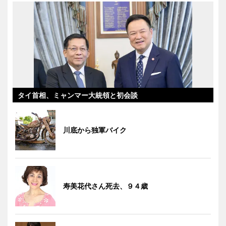
タイ首相、ミャンマー大統領と初会談
川底から独軍バイク
寿美花代さん死去、９４歳