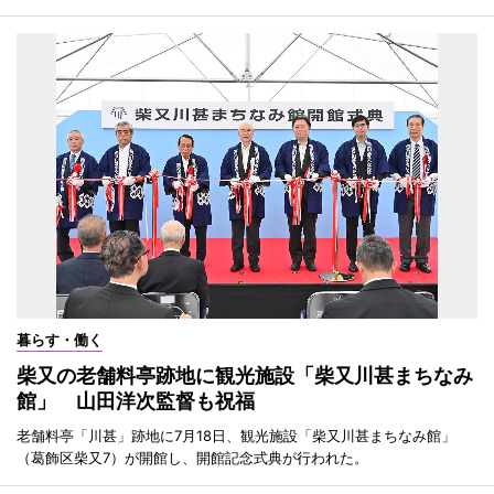
暮らす・働く
柴又の老舗料亭跡地に観光施設「柴又川甚まちなみ
館」 山田洋次監督も祝福
老舗料亭「川甚」跡地に7月18日、観光施設「柴又川甚まちなみ館」
（葛飾区柴又7）が開館し、開館記念式典が行われた。