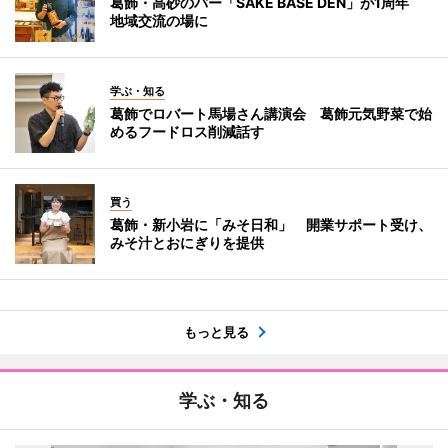
葛飾・高砂のバー「SAKE BASE DEN」が1周年
地域交流の場に
学ぶ・知る
葛飾でロバート馬場さん講演会 葛飾元気野菜で始
めるフードロス削減話す
買う
葛飾・新小岩に「みそ日和」 開業サポート受け、
みそ汁とおにぎりを提供
もっと見る
学ぶ・知る