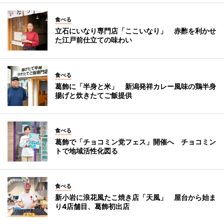
食べる
立石にいなり専門店「ここいなり」 赤酢を利かせ
た江戸前仕立ての味わい
食べる
葛飾に「半身と米」 新潟発祥カレー風味の鶏半身
揚げと炊きたてご飯提供
食べる
葛飾で「チョコミン党フェス」開催へ チョコミン
トで地域活性化図る
食べる
新小岩に浪花風たこ焼き店「天風」 屋台から始ま
り4店舗目、葛飾初出店