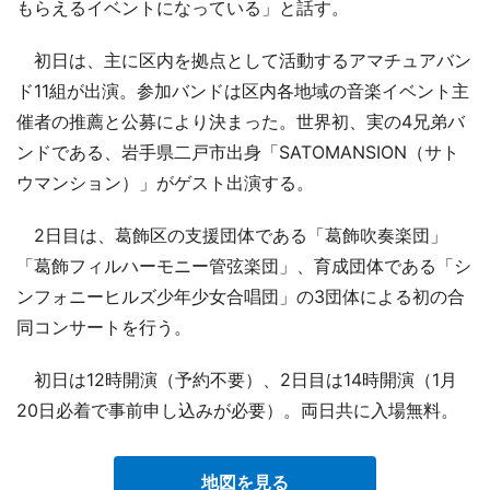
もらえるイベントになっている」と話す。
初日は、主に区内を拠点として活動するアマチュアバン
ド11組が出演。参加バンドは区内各地域の音楽イベント主
催者の推薦と公募により決まった。世界初、実の4兄弟バ
ンドである、岩手県二戸市出身「SATOMANSION（サト
ウマンション）」がゲスト出演する。
2日目は、葛飾区の支援団体である「葛飾吹奏楽団」
「葛飾フィルハーモニー管弦楽団」、育成団体である「シ
ンフォニーヒルズ少年少女合唱団」の3団体による初の合
同コンサートを行う。
初日は12時開演（予約不要）、2日目は14時開演（1月
20日必着で事前申し込みが必要）。両日共に入場無料。
地図を見る