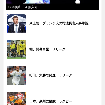
張本美和、４強入り
米上院、ブランチ氏の司法長官人事承認
柏、開幕白星 Ｊリーグ
町田、大勝で発進 Ｊリーグ
日本、豪州に惜敗 ラグビー