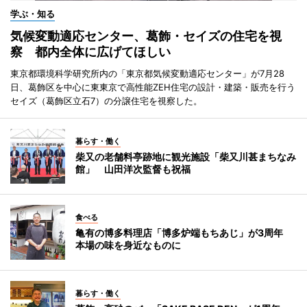
学ぶ・知る
気候変動適応センター、葛飾・セイズの住宅を視
察 都内全体に広げてほしい
東京都環境科学研究所内の「東京都気候変動適応センター」が7月28
日、葛飾区を中心に東東京で高性能ZEH住宅の設計・建築・販売を行う
セイズ（葛飾区立石7）の分譲住宅を視察した。
暮らす・働く
柴又の老舗料亭跡地に観光施設「柴又川甚まちなみ
館」 山田洋次監督も祝福
食べる
亀有の博多料理店「博多炉端もちあじ」が3周年
本場の味を身近なものに
暮らす・働く