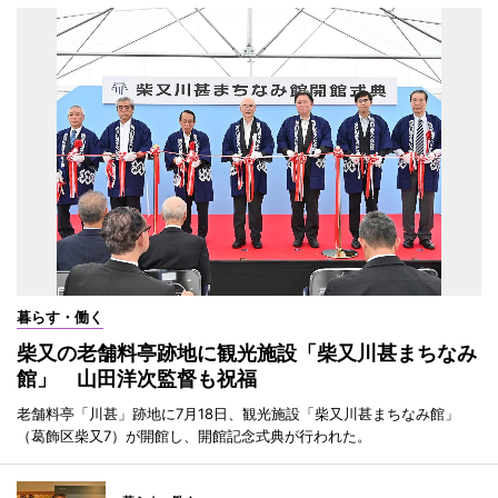
暮らす・働く
柴又の老舗料亭跡地に観光施設「柴又川甚まちなみ
館」 山田洋次監督も祝福
老舗料亭「川甚」跡地に7月18日、観光施設「柴又川甚まちなみ館」
（葛飾区柴又7）が開館し、開館記念式典が行われた。