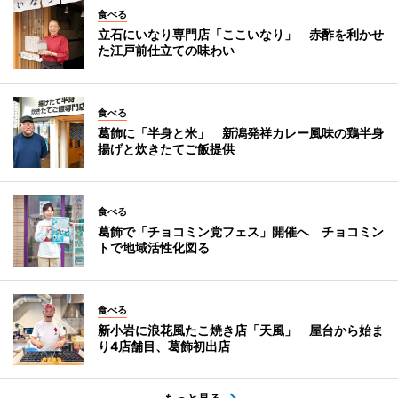
食べる
立石にいなり専門店「ここいなり」 赤酢を利かせ
た江戸前仕立ての味わい
食べる
葛飾に「半身と米」 新潟発祥カレー風味の鶏半身
揚げと炊きたてご飯提供
食べる
葛飾で「チョコミン党フェス」開催へ チョコミン
トで地域活性化図る
食べる
新小岩に浪花風たこ焼き店「天風」 屋台から始ま
り4店舗目、葛飾初出店
もっと見る