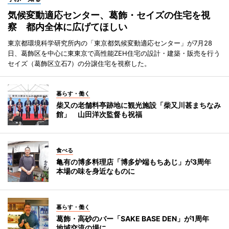
気候変動適応センター、葛飾・セイズの住宅を視
察 都内全体に広げてほしい
東京都環境科学研究所内の「東京都気候変動適応センター」が7月28
日、葛飾区を中心に東東京で高性能ZEH住宅の設計・建築・販売を行う
セイズ（葛飾区立石7）の分譲住宅を視察した。
暮らす・働く
柴又の老舗料亭跡地に観光施設「柴又川甚まちなみ
館」 山田洋次監督も祝福
食べる
亀有の博多料理店「博多炉端もちあじ」が3周年
本場の味を身近なものに
暮らす・働く
葛飾・高砂のバー「SAKE BASE DEN」が1周年
地域交流の場に