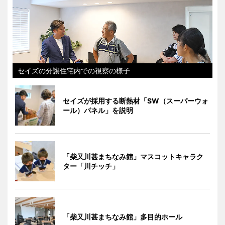
セイズの分譲住宅内での視察の様子
セイズが採用する断熱材「SW（スーパーウォ
ール）パネル」を説明
「柴又川甚まちなみ館」マスコットキャラク
ター「川チッチ」
「柴又川甚まちなみ館」多目的ホール