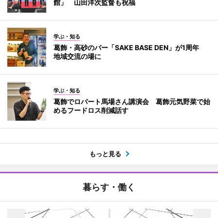
館」 山田洋次監督も祝福
学ぶ・知る
葛飾・高砂のバー「SAKE BASE DEN」が1周年
地域交流の場に
学ぶ・知る
葛飾でロバート馬場さん講演会 葛飾元気野菜で始
めるフードロス削減話す
もっと見る
暮らす・働く