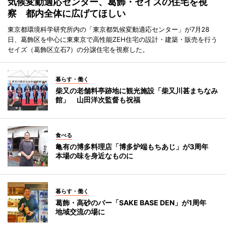
気候変動適応センター、葛飾・セイズの住宅を視
察 都内全体に広げてほしい
東京都環境科学研究所内の「東京都気候変動適応センター」が7月28
日、葛飾区を中心に東東京で高性能ZEH住宅の設計・建築・販売を行う
セイズ（葛飾区立石7）の分譲住宅を視察した。
暮らす・働く
柴又の老舗料亭跡地に観光施設「柴又川甚まちなみ
館」 山田洋次監督も祝福
食べる
亀有の博多料理店「博多炉端もちあじ」が3周年
本場の味を身近なものに
暮らす・働く
葛飾・高砂のバー「SAKE BASE DEN」が1周年
地域交流の場に