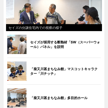
セイズの分譲住宅内での視察の様子
セイズが採用する断熱材「SW（スーパーウォ
ール）パネル」を説明
「柴又川甚まちなみ館」マスコットキャラク
ター「川チッチ」
「柴又川甚まちなみ館」多目的ホール