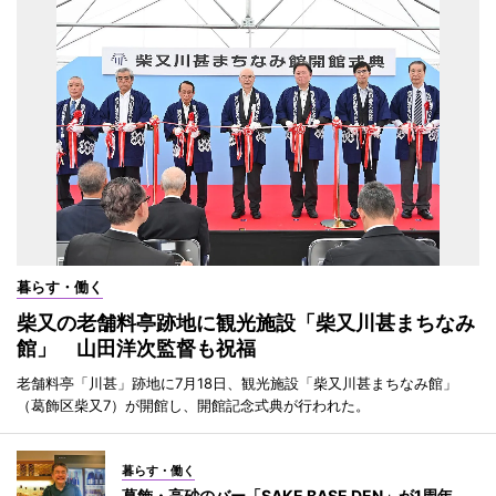
暮らす・働く
柴又の老舗料亭跡地に観光施設「柴又川甚まちなみ
館」 山田洋次監督も祝福
老舗料亭「川甚」跡地に7月18日、観光施設「柴又川甚まちなみ館」
（葛飾区柴又7）が開館し、開館記念式典が行われた。
暮らす・働く
葛飾・高砂のバー「SAKE BASE DEN」が1周年