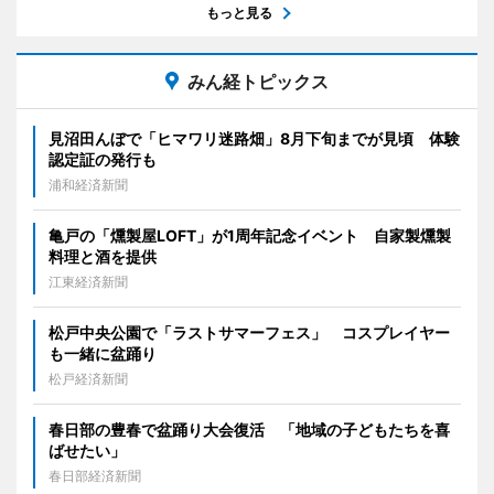
もっと見る
みん経トピックス
見沼田んぼで「ヒマワリ迷路畑」8月下旬までが見頃 体験
認定証の発行も
浦和経済新聞
亀戸の「燻製屋LOFT」が1周年記念イベント 自家製燻製
料理と酒を提供
江東経済新聞
松戸中央公園で「ラストサマーフェス」 コスプレイヤー
も一緒に盆踊り
松戸経済新聞
春日部の豊春で盆踊り大会復活 「地域の子どもたちを喜
ばせたい」
春日部経済新聞