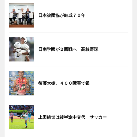
日本被団協が結成７０年
日南学園が２回戦へ 高校野球
後藤大樹、４００障害で銀
上田綺世は後半途中交代 サッカー