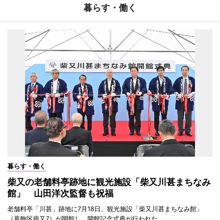
暮らす・働く
暮らす・働く
柴又の老舗料亭跡地に観光施設「柴又川甚まちなみ
館」 山田洋次監督も祝福
老舗料亭「川甚」跡地に7月18日、観光施設「柴又川甚まちなみ館」
（葛飾区柴又7）が開館し、開館記念式典が行われた。