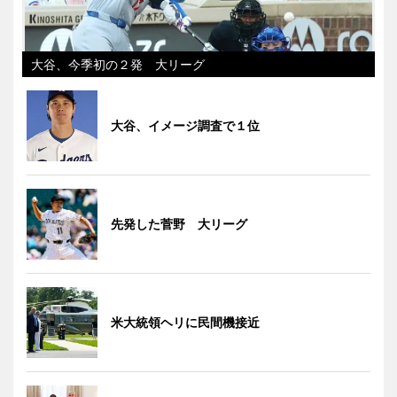
大谷、今季初の２発 大リーグ
大谷、イメージ調査で１位
先発した菅野 大リーグ
米大統領ヘリに民間機接近