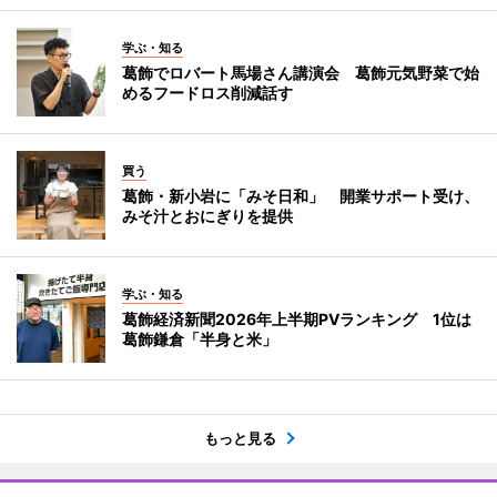
学ぶ・知る
葛飾でロバート馬場さん講演会 葛飾元気野菜で始
めるフードロス削減話す
買う
葛飾・新小岩に「みそ日和」 開業サポート受け、
みそ汁とおにぎりを提供
学ぶ・知る
葛飾経済新聞2026年上半期PVランキング 1位は
葛飾鎌倉「半身と米」
もっと見る