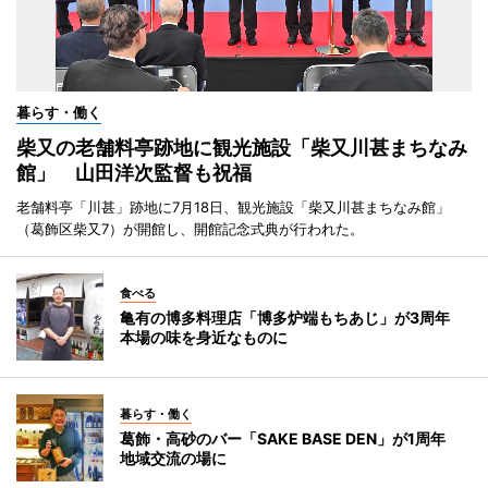
暮らす・働く
柴又の老舗料亭跡地に観光施設「柴又川甚まちなみ
館」 山田洋次監督も祝福
老舗料亭「川甚」跡地に7月18日、観光施設「柴又川甚まちなみ館」
（葛飾区柴又7）が開館し、開館記念式典が行われた。
食べる
亀有の博多料理店「博多炉端もちあじ」が3周年
本場の味を身近なものに
暮らす・働く
葛飾・高砂のバー「SAKE BASE DEN」が1周年
地域交流の場に