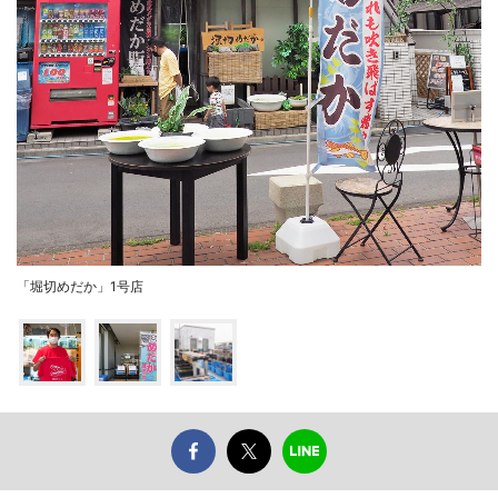
「堀切めだか」1号店