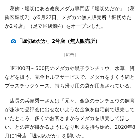
葛飾・堀切にある改良メダカ専門店「堀切めだか」（葛
飾区堀切7）が5月27日、メダカの無人販売所「堀切めだ
か2号店」（足立区綾瀬4）をオープンした。
「堀切めだか」2号店（無人販売所）
［広告］
1匹100円～500円のメダカや黒子ランチュウ、水草、餌
などを扱う。完全セルフサービスで、メダカをすくう網と
プラスチックケース、持ち帰り用の袋が用意されている。
店長の兵頭秀一さんは「元々、金魚のランチュウの飼育
が趣味で品評会に出せないような金魚を自宅前で販売して
いたところ、多くのお客さまからメダカを販売してほし
い、との声が掛かるようになり興味を持ち始め、2020年8
月に1号店「堀切めだか」を開いた。