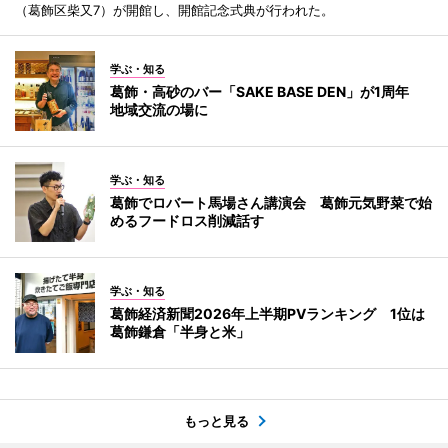
（葛飾区柴又7）が開館し、開館記念式典が行われた。
学ぶ・知る
葛飾・高砂のバー「SAKE BASE DEN」が1周年
地域交流の場に
学ぶ・知る
葛飾でロバート馬場さん講演会 葛飾元気野菜で始
めるフードロス削減話す
学ぶ・知る
葛飾経済新聞2026年上半期PVランキング 1位は
葛飾鎌倉「半身と米」
もっと見る