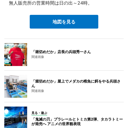
無人販売所の営業時間は日の出～24時。
地図を見る
「堀切めだか」店長の兵頭秀一さん
関連画像
「堀切めだか」屋上でメダカの稚魚に餌をやる兵頭さ
ん
関連画像
見る・遊ぶ
「鬼滅の刃」プラレールとトミカ第2弾、タカラトミー
が発売へ アニメの世界観表現