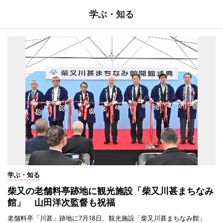
学ぶ・知る
学ぶ・知る
柴又の老舗料亭跡地に観光施設「柴又川甚まちなみ
館」 山田洋次監督も祝福
老舗料亭「川甚」跡地に7月18日、観光施設「柴又川甚まちなみ館」