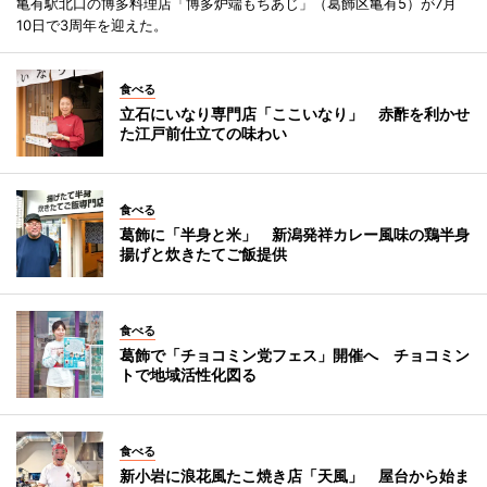
亀有駅北口の博多料理店「博多炉端もちあじ」（葛飾区亀有5）が7月
10日で3周年を迎えた。
食べる
立石にいなり専門店「ここいなり」 赤酢を利かせ
た江戸前仕立ての味わい
食べる
葛飾に「半身と米」 新潟発祥カレー風味の鶏半身
揚げと炊きたてご飯提供
食べる
葛飾で「チョコミン党フェス」開催へ チョコミン
トで地域活性化図る
食べる
新小岩に浪花風たこ焼き店「天風」 屋台から始ま