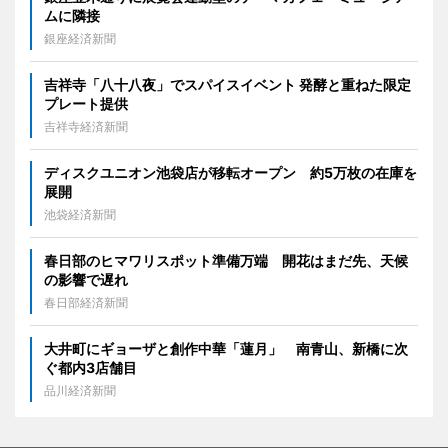
ムに隣接
銀座経済新聞
吉祥寺「八十八夜」でスパイスイベント 発酵と重ねた限定
プレート提供
吉祥寺経済新聞
ディスクユニオン池袋店が移転オープン 約5万枚の在庫を
展開
池袋経済新聞
春日部のヒマワリスポット準備万端 開花はまだ先、天候
の影響で遅れ
春日部経済新聞
大井町にギョーザと創作中華「蓮月」 南青山、新橋に次
ぐ都内3店舗目
品川経済新聞