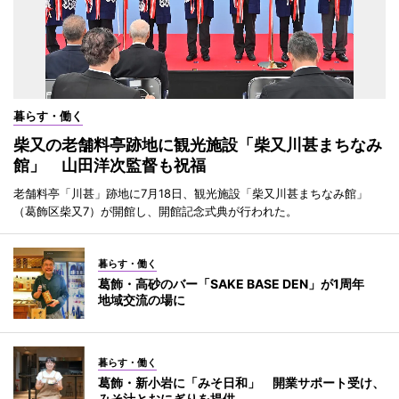
暮らす・働く
柴又の老舗料亭跡地に観光施設「柴又川甚まちなみ
館」 山田洋次監督も祝福
老舗料亭「川甚」跡地に7月18日、観光施設「柴又川甚まちなみ館」
（葛飾区柴又7）が開館し、開館記念式典が行われた。
暮らす・働く
葛飾・高砂のバー「SAKE BASE DEN」が1周年
地域交流の場に
暮らす・働く
葛飾・新小岩に「みそ日和」 開業サポート受け、
みそ汁とおにぎりを提供