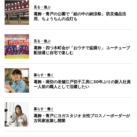
見る・遊ぶ
葛飾・青戸の公園で「絵の中の納涼祭」 防災備品活
用、ちょうちんの点灯も
見る・遊ぶ
葛飾・四つ木町会が「おウチで盆踊り」 ユーチューブ
配信通じ自宅で楽しむ
暮らす・働く
葛飾・堀切の老舗江戸切子工房に30年ぶりの新入社員
一人前の職人として活躍したい
暮らす・働く
葛飾・青戸にヨガスタジオ 女性プロスノーボーダーが
古民家改築し開業