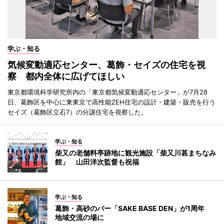
学ぶ・知る
気候変動適応センター、葛飾・セイズの住宅を視
察 都内全体に広げてほしい
東京都環境科学研究所内の「東京都気候変動適応センター」が7月28
日、葛飾区を中心に東東京で高性能ZEH住宅の設計・建築・販売を行う
セイズ（葛飾区立石7）の分譲住宅を視察した。
学ぶ・知る
柴又の老舗料亭跡地に観光施設「柴又川甚まちなみ
館」 山田洋次監督も祝福
学ぶ・知る
葛飾・高砂のバー「SAKE BASE DEN」が1周年
地域交流の場に