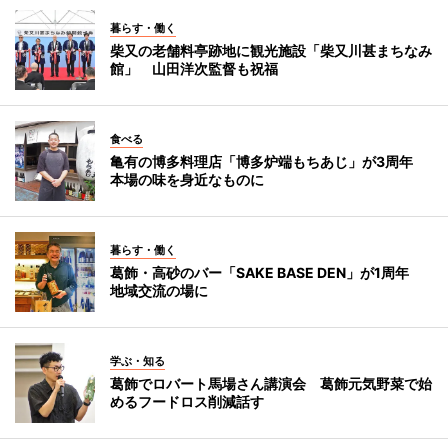
暮らす・働く
柴又の老舗料亭跡地に観光施設「柴又川甚まちなみ
館」 山田洋次監督も祝福
食べる
亀有の博多料理店「博多炉端もちあじ」が3周年
本場の味を身近なものに
暮らす・働く
葛飾・高砂のバー「SAKE BASE DEN」が1周年
地域交流の場に
学ぶ・知る
葛飾でロバート馬場さん講演会 葛飾元気野菜で始
めるフードロス削減話す