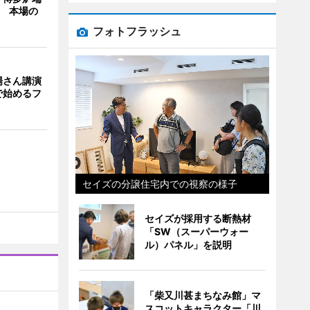
年 本場の
フォトフラッシュ
場さん講演
で始めるフ
セイズの分譲住宅内での視察の様子
セイズが採用する断熱材
「SW（スーパーウォー
ル）パネル」を説明
「柴又川甚まちなみ館」マ
スコットキャラクター「川