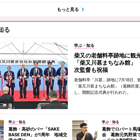
もっと見る
知る
学ぶ・知る
柴又の老舗料亭跡地に観
「柴又川甚まちなみ館」
次監督も祝福
老舗料亭「川甚」跡地に7月18日、
「柴又川甚まちなみ館」（葛飾区柴
し、開館記念式典が行われた。
学ぶ・知る
学ぶ・知る
葛飾・高砂のバー「SAKE
葛飾でロバート馬
BASE DEN」が1周年 地域交
会 葛飾元気野菜