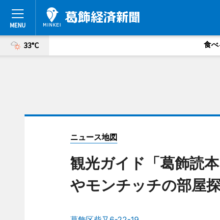
食べ
33°C
ニュース地図
観光ガイド「葛飾読本
やモンチッチの部屋
葛飾区柴又6-22-19