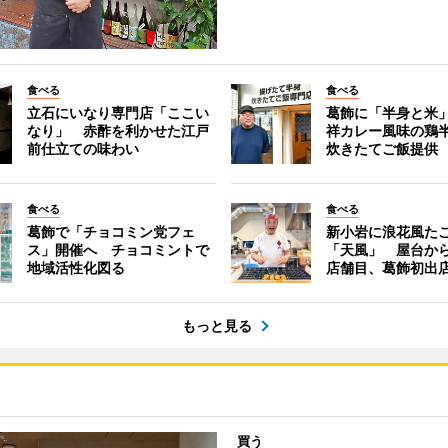
食べる
食べる
立石にいなり専門店「ここい
葛飾に「半身と米
なり」 赤酢を利かせた江戸
祥カレー風味の鶏
前仕立ての味わい
炊きたてご飯提供
食べる
食べる
葛飾で「チョコミン党フェ
新小岩に浪花風た
ス」開催へ チョコミントで
「天風」 屋台か
地域活性化図る
店舗目、葛飾初出
もっと見る
買う