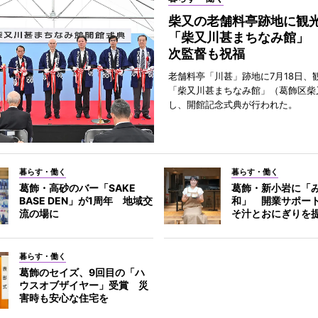
柴又の老舗料亭跡地に観
「柴又川甚まちなみ館」
次監督も祝福
老舗料亭「川甚」跡地に7月18日、
「柴又川甚まちなみ館」（葛飾区柴
し、開館記念式典が行われた。
暮らす・働く
暮らす・働く
葛飾・高砂のバー「SAKE
葛飾・新小岩に「
BASE DEN」が1周年 地域交
和」 開業サポー
流の場に
そ汁とおにぎりを
暮らす・働く
葛飾のセイズ、9回目の「ハ
ウスオブザイヤー」受賞 災
害時も安心な住宅を