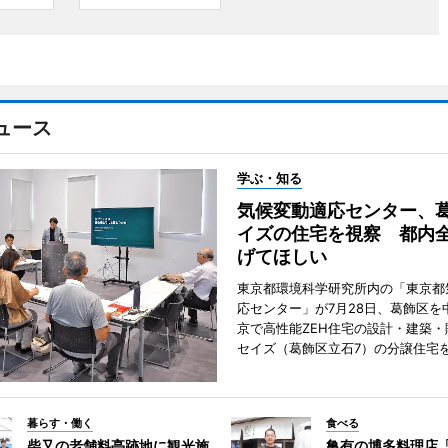
ュース
学ぶ・知る
気候変動適応センター、
イズの住宅を視察 都内
げてほしい
東京都環境科学研究所内の「東京都
応センター」が7月28日、葛飾区を
京で高性能ZEH住宅の設計・建築・
セイズ（葛飾区立石7）の分譲住宅
暮らす・働く
食べる
柴又の老舗料亭跡地に観光施
亀有の博多料理店