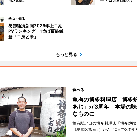
流の場に
ードロス削減話す
学ぶ・知る
葛飾経済新聞2026年上半期
PVランキング 1位は葛飾鎌
倉「半身と米」
もっと見る
食べる
亀有の博多料理店「博多
あじ」が3周年 本場の味
なものに
亀有駅北口の博多料理店「博多炉端
（葛飾区亀有5）が7月10日で3周