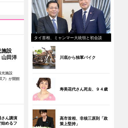
タイ首相、ミャンマー大統領と初会談
光施設
 山田洋
川底から独軍バイク
観光施設
又7）が開館
寿美花代さん死去、９４歳
場さん講演
高市首相、非核三原則「政
で始めるフ
策上堅持」