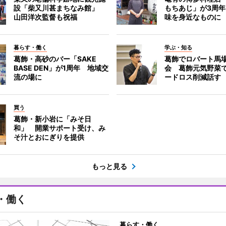
設「柴又川甚まちなみ館」
もちあじ」が3周
山田洋次監督も祝福
味を身近なものに
暮らす・働く
学ぶ・知る
葛飾・高砂のバー「SAKE
葛飾でロバート馬
BASE DEN」が1周年 地域交
会 葛飾元気野菜
流の場に
ードロス削減話す
買う
葛飾・新小岩に「みそ日
和」 開業サポート受け、み
そ汁とおにぎりを提供
もっと見る
・働く
暮らす・働く