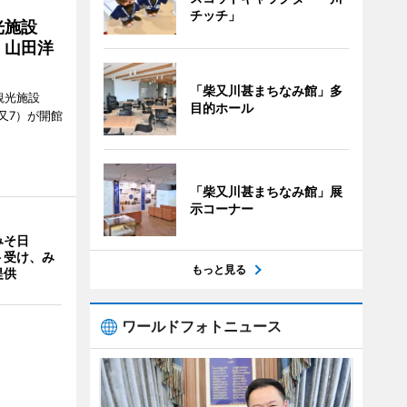
チッチ」
光施設
 山田洋
「柴又川甚まちなみ館」多
観光施設
目的ホール
又7）が開館
「柴又川甚まちなみ館」展
示コーナー
みそ日
ト受け、み
もっと見る
提供
ワールドフォトニュース