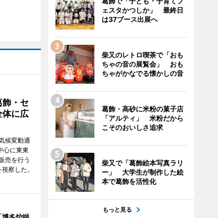
葛飾で「子ども・子育てフ
ェスタかつしか」 最終日
は37ブース出展へ
柴又のレトロ喫茶で「おも
ちゃの音の展覧会」 おも
ちゃがかなでる懐かしの音
葛飾・セ
葛飾・高砂に米粉の菓子店
全体に広
「アルティ」 米粉だから
こそのおいしさ追求
気候変動適
中心に東東
販売を行う
柴又で「葛飾絵本写真ラリ
を視察した。
ー」 大学生が制作した絵
本で葛飾を活性化
もっと見る
「博多炉端