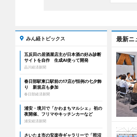
みん経トピックス
最新ニ
五反田の居酒屋店主が日本酒の好み診断
サイトを自作 生成AI使って開発
品川経済新聞
春日部駅東口駅前の17店が恒例の七夕飾
り 新規店も参加
春日部経済新聞
浦安・境川で「かわまちマルシェ」 初の
夜開催、フリマやキッチンカーなど
浦安経済新聞
さいたま市の安楽寺ギャラリーで「照沼