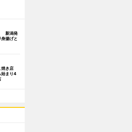
」 新潟発
半身揚げと
こ焼き店
ら始まり4
店