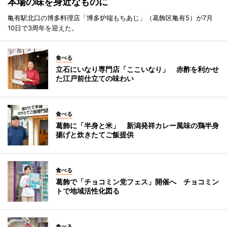
本場の味を身近なものに
亀有駅北口の博多料理店「博多炉端もちあじ」（葛飾区亀有5）が7月
10日で3周年を迎えた。
食べる
立石にいなり専門店「ここいなり」 赤酢を利かせ
た江戸前仕立ての味わい
食べる
葛飾に「半身と米」 新潟発祥カレー風味の鶏半身
揚げと炊きたてご飯提供
食べる
葛飾で「チョコミン党フェス」開催へ チョコミン
トで地域活性化図る
食べる