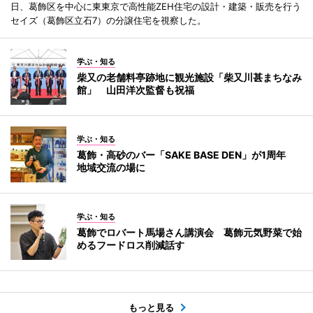
日、葛飾区を中心に東東京で高性能ZEH住宅の設計・建築・販売を行う
セイズ（葛飾区立石7）の分譲住宅を視察した。
学ぶ・知る
柴又の老舗料亭跡地に観光施設「柴又川甚まちなみ
館」 山田洋次監督も祝福
学ぶ・知る
葛飾・高砂のバー「SAKE BASE DEN」が1周年
地域交流の場に
学ぶ・知る
葛飾でロバート馬場さん講演会 葛飾元気野菜で始
めるフードロス削減話す
もっと見る