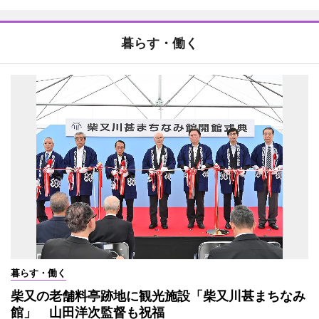
暮らす・働く
暮らす・働く
柴又の老舗料亭跡地に観光施設「柴又川甚まちなみ
館」 山田洋次監督も祝福