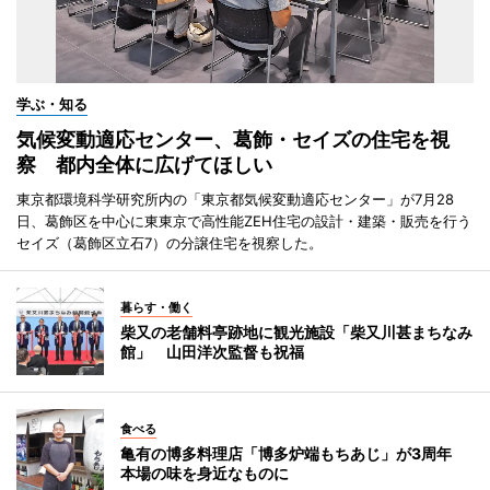
学ぶ・知る
気候変動適応センター、葛飾・セイズの住宅を視
察 都内全体に広げてほしい
東京都環境科学研究所内の「東京都気候変動適応センター」が7月28
日、葛飾区を中心に東東京で高性能ZEH住宅の設計・建築・販売を行う
セイズ（葛飾区立石7）の分譲住宅を視察した。
暮らす・働く
柴又の老舗料亭跡地に観光施設「柴又川甚まちなみ
館」 山田洋次監督も祝福
食べる
亀有の博多料理店「博多炉端もちあじ」が3周年
本場の味を身近なものに