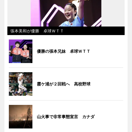
張本美和が優勝 卓球ＷＴＴ
優勝の張本兄妹 卓球ＷＴＴ
霞ケ浦が２回戦へ 高校野球
山火事で非常事態宣言 カナダ