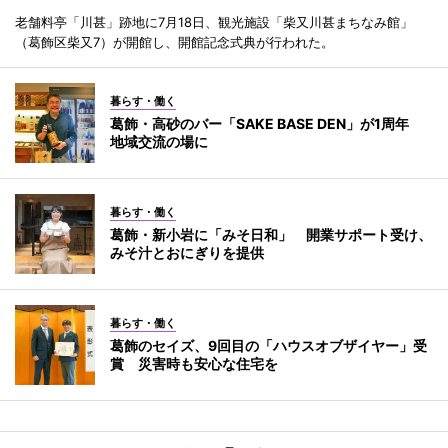
老舗料亭「川甚」跡地に7月18日、観光施設「柴又川甚まちなみ館」
（葛飾区柴又7）が開館し、開館記念式典が行われた。
暮らす・働く
葛飾・高砂のバー「SAKE BASE DEN」が1周年
地域交流の場に
暮らす・働く
葛飾・新小岩に「みそ日和」 開業サポート受け、
みそ汁とおにぎりを提供
暮らす・働く
葛飾のセイズ、9回目の「ハウスオブザイヤー」受
賞 災害時も安心な住宅を