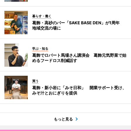
暮らす・働く
葛飾・高砂のバー「SAKE BASE DEN」が1周年
地域交流の場に
学ぶ・知る
葛飾でロバート馬場さん講演会 葛飾元気野菜で始
めるフードロス削減話す
買う
葛飾・新小岩に「みそ日和」 開業サポート受け、
みそ汁とおにぎりを提供
もっと見る