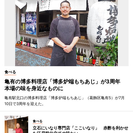
食べる
亀有の博多料理店「博多炉端もちあじ」が3周年
本場の味を身近なものに
亀有駅北口の博多料理店「博多炉端もちあじ」（葛飾区亀有5）が7月
10日で3周年を迎えた。
食べる
立石にいなり専門店「ここいなり」 赤酢を利かせ