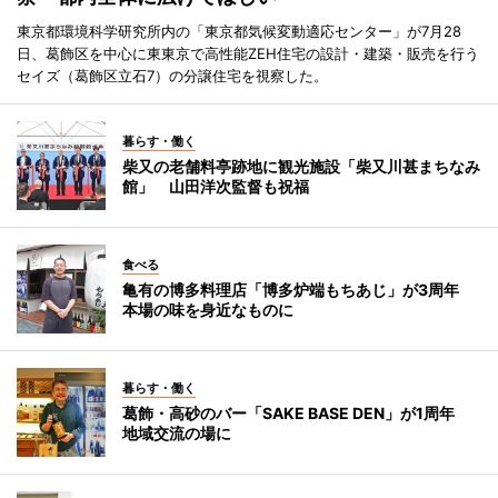
東京都環境科学研究所内の「東京都気候変動適応センター」が7月28
日、葛飾区を中心に東東京で高性能ZEH住宅の設計・建築・販売を行う
セイズ（葛飾区立石7）の分譲住宅を視察した。
暮らす・働く
柴又の老舗料亭跡地に観光施設「柴又川甚まちなみ
館」 山田洋次監督も祝福
食べる
亀有の博多料理店「博多炉端もちあじ」が3周年
本場の味を身近なものに
暮らす・働く
葛飾・高砂のバー「SAKE BASE DEN」が1周年
地域交流の場に