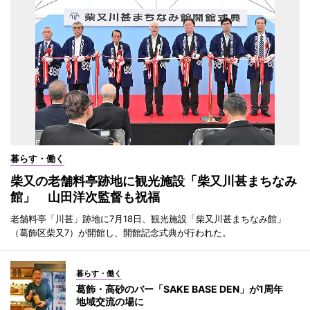
暮らす・働く
柴又の老舗料亭跡地に観光施設「柴又川甚まちなみ
館」 山田洋次監督も祝福
老舗料亭「川甚」跡地に7月18日、観光施設「柴又川甚まちなみ館」
（葛飾区柴又7）が開館し、開館記念式典が行われた。
暮らす・働く
葛飾・高砂のバー「SAKE BASE DEN」が1周年
地域交流の場に