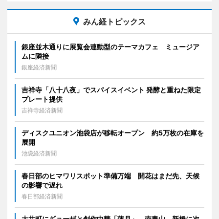
みん経トピックス
銀座並木通りに展覧会連動型のテーマカフェ ミュージア
ムに隣接
銀座経済新聞
吉祥寺「八十八夜」でスパイスイベント 発酵と重ねた限定
プレート提供
吉祥寺経済新聞
ディスクユニオン池袋店が移転オープン 約5万枚の在庫を
展開
池袋経済新聞
春日部のヒマワリスポット準備万端 開花はまだ先、天候
の影響で遅れ
春日部経済新聞
大井町にギョーザと創作中華「蓮月」 南青山、新橋に次