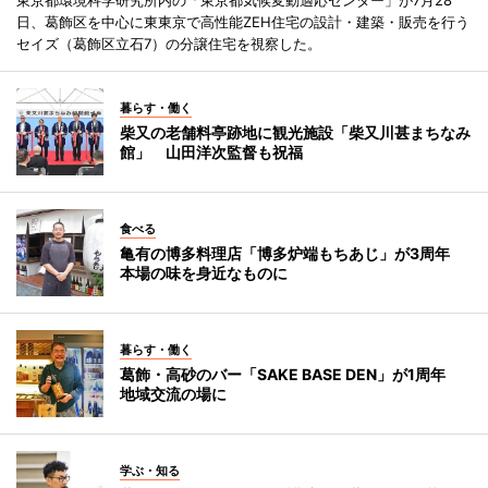
日、葛飾区を中心に東東京で高性能ZEH住宅の設計・建築・販売を行う
セイズ（葛飾区立石7）の分譲住宅を視察した。
暮らす・働く
柴又の老舗料亭跡地に観光施設「柴又川甚まちなみ
館」 山田洋次監督も祝福
食べる
亀有の博多料理店「博多炉端もちあじ」が3周年
本場の味を身近なものに
暮らす・働く
葛飾・高砂のバー「SAKE BASE DEN」が1周年
地域交流の場に
学ぶ・知る