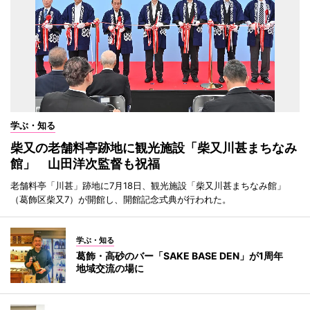
学ぶ・知る
柴又の老舗料亭跡地に観光施設「柴又川甚まちなみ
館」 山田洋次監督も祝福
老舗料亭「川甚」跡地に7月18日、観光施設「柴又川甚まちなみ館」
（葛飾区柴又7）が開館し、開館記念式典が行われた。
学ぶ・知る
葛飾・高砂のバー「SAKE BASE DEN」が1周年
地域交流の場に