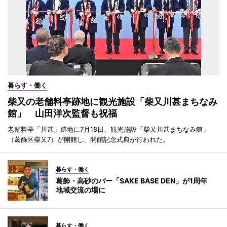
暮らす・働く
柴又の老舗料亭跡地に観光施設「柴又川甚まちなみ
館」 山田洋次監督も祝福
老舗料亭「川甚」跡地に7月18日、観光施設「柴又川甚まちなみ館」
（葛飾区柴又7）が開館し、開館記念式典が行われた。
暮らす・働く
葛飾・高砂のバー「SAKE BASE DEN」が1周年
地域交流の場に
暮らす・働く