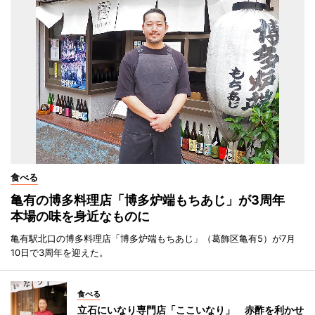
食べる
亀有の博多料理店「博多炉端もちあじ」が3周年
本場の味を身近なものに
亀有駅北口の博多料理店「博多炉端もちあじ」（葛飾区亀有5）が7月
10日で3周年を迎えた。
食べる
立石にいなり専門店「ここいなり」 赤酢を利かせ