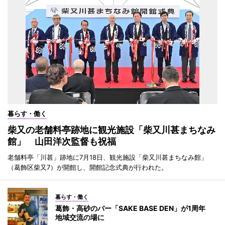
暮らす・働く
柴又の老舗料亭跡地に観光施設「柴又川甚まちなみ
館」 山田洋次監督も祝福
老舗料亭「川甚」跡地に7月18日、観光施設「柴又川甚まちなみ館」
（葛飾区柴又7）が開館し、開館記念式典が行われた。
暮らす・働く
葛飾・高砂のバー「SAKE BASE DEN」が1周年
地域交流の場に