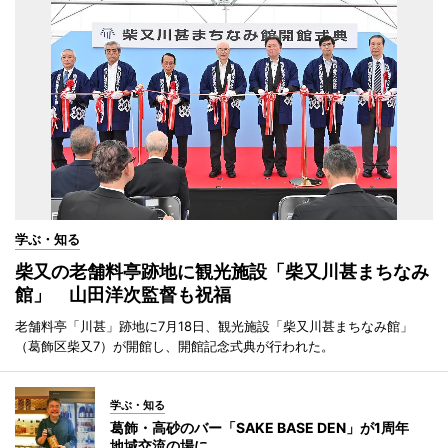
学ぶ・知る
柴又の老舗料亭跡地に観光施設「柴又川甚まちなみ
館」 山田洋次監督も祝福
老舗料亭「川甚」跡地に7月18日、観光施設「柴又川甚まちなみ館」
（葛飾区柴又7）が開館し、開館記念式典が行われた。
学ぶ・知る
葛飾・高砂のバー「SAKE BASE DEN」が1周年
地域交流の場に