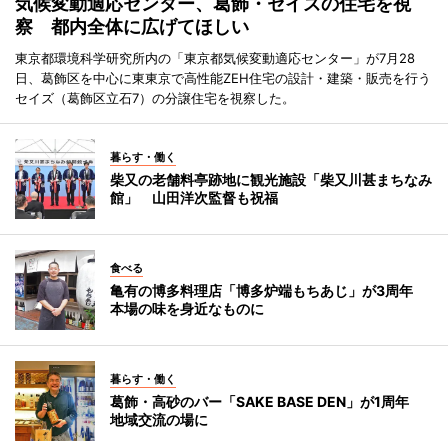
気候変動適応センター、葛飾・セイズの住宅を視
察 都内全体に広げてほしい
東京都環境科学研究所内の「東京都気候変動適応センター」が7月28
日、葛飾区を中心に東東京で高性能ZEH住宅の設計・建築・販売を行う
セイズ（葛飾区立石7）の分譲住宅を視察した。
暮らす・働く
柴又の老舗料亭跡地に観光施設「柴又川甚まちなみ
館」 山田洋次監督も祝福
食べる
亀有の博多料理店「博多炉端もちあじ」が3周年
本場の味を身近なものに
暮らす・働く
葛飾・高砂のバー「SAKE BASE DEN」が1周年
地域交流の場に