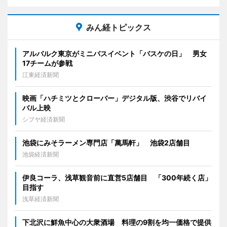
みん経トピックス
アルバルク東京がミニバスイベント「バスケの日」 男女
17チームが参戦
江東経済新聞
映画「ハチミツとクローバー」デジタル版、渋谷でリバイ
バル上映
シブヤ経済新聞
池袋にみそラーメン専門店「萬馬軒」 池袋2店舗目
池袋経済新聞
伊良コーラ、浅草観音前に直営5店舗目 「300年続く店」
目指す
浅草経済新聞
下北沢に鮮魚中心の大衆酒場 料理の9割を均一価格で提供