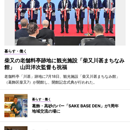
暮らす・働く
柴又の老舗料亭跡地に観光施設「柴又川甚まちなみ
館」 山田洋次監督も祝福
老舗料亭「川甚」跡地に7月18日、観光施設「柴又川甚まちなみ館」
（葛飾区柴又7）が開館し、開館記念式典が行われた。
暮らす・働く
葛飾・高砂のバー「SAKE BASE DEN」が1周年
地域交流の場に