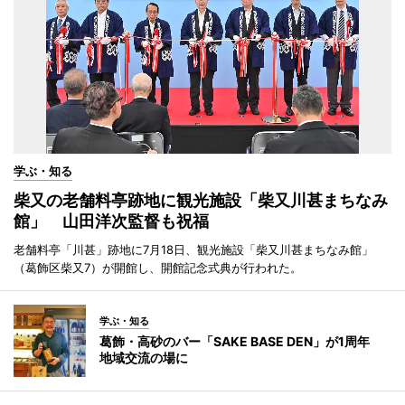
学ぶ・知る
柴又の老舗料亭跡地に観光施設「柴又川甚まちなみ
館」 山田洋次監督も祝福
老舗料亭「川甚」跡地に7月18日、観光施設「柴又川甚まちなみ館」
（葛飾区柴又7）が開館し、開館記念式典が行われた。
学ぶ・知る
葛飾・高砂のバー「SAKE BASE DEN」が1周年
地域交流の場に