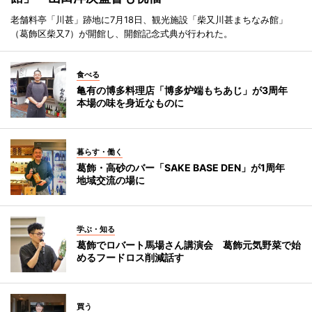
老舗料亭「川甚」跡地に7月18日、観光施設「柴又川甚まちなみ館」
（葛飾区柴又7）が開館し、開館記念式典が行われた。
食べる
亀有の博多料理店「博多炉端もちあじ」が3周年
本場の味を身近なものに
暮らす・働く
葛飾・高砂のバー「SAKE BASE DEN」が1周年
地域交流の場に
学ぶ・知る
葛飾でロバート馬場さん講演会 葛飾元気野菜で始
めるフードロス削減話す
買う