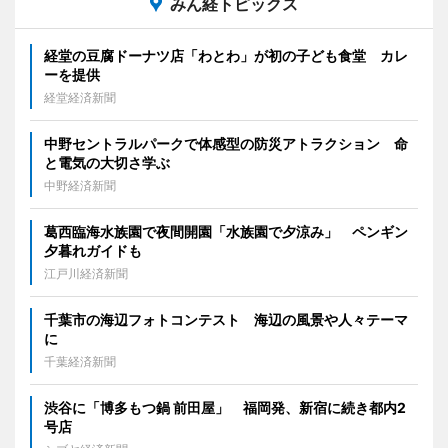
みん経トピックス
経堂の豆腐ドーナツ店「わとわ」が初の子ども食堂 カレ
ーを提供
経堂経済新聞
中野セントラルパークで体感型の防災アトラクション 命
と電気の大切さ学ぶ
中野経済新聞
葛西臨海水族園で夜間開園「水族園で夕涼み」 ペンギン
夕暮れガイドも
江戸川経済新聞
千葉市の海辺フォトコンテスト 海辺の風景や人々テーマ
に
千葉経済新聞
渋谷に「博多もつ鍋 前田屋」 福岡発、新宿に続き都内2
号店