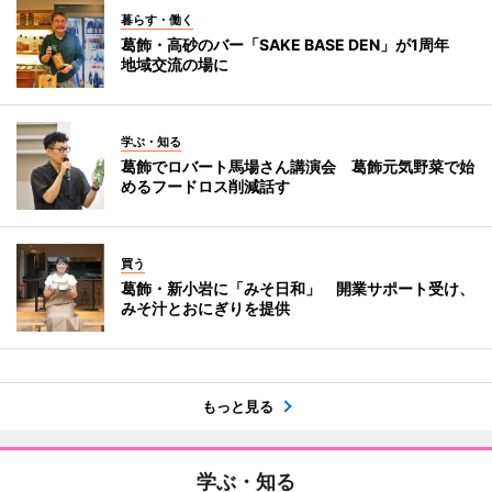
暮らす・働く
葛飾・高砂のバー「SAKE BASE DEN」が1周年
地域交流の場に
学ぶ・知る
葛飾でロバート馬場さん講演会 葛飾元気野菜で始
めるフードロス削減話す
買う
葛飾・新小岩に「みそ日和」 開業サポート受け、
みそ汁とおにぎりを提供
もっと見る
学ぶ・知る