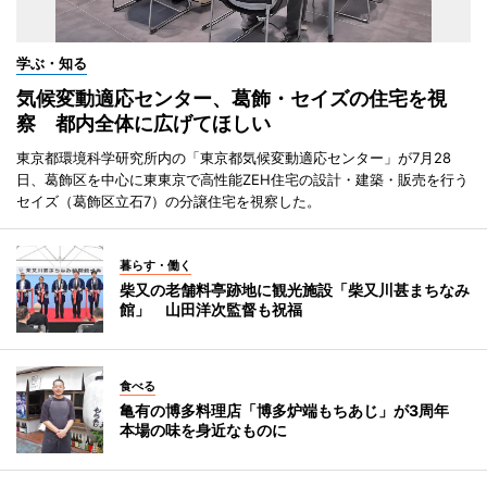
学ぶ・知る
気候変動適応センター、葛飾・セイズの住宅を視
察 都内全体に広げてほしい
東京都環境科学研究所内の「東京都気候変動適応センター」が7月28
日、葛飾区を中心に東東京で高性能ZEH住宅の設計・建築・販売を行う
セイズ（葛飾区立石7）の分譲住宅を視察した。
暮らす・働く
柴又の老舗料亭跡地に観光施設「柴又川甚まちなみ
館」 山田洋次監督も祝福
食べる
亀有の博多料理店「博多炉端もちあじ」が3周年
本場の味を身近なものに