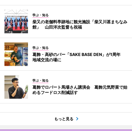
学ぶ・知る
柴又の老舗料亭跡地に観光施設「柴又川甚まちなみ
館」 山田洋次監督も祝福
学ぶ・知る
葛飾・高砂のバー「SAKE BASE DEN」が1周年
地域交流の場に
学ぶ・知る
葛飾でロバート馬場さん講演会 葛飾元気野菜で始
めるフードロス削減話す
もっと見る