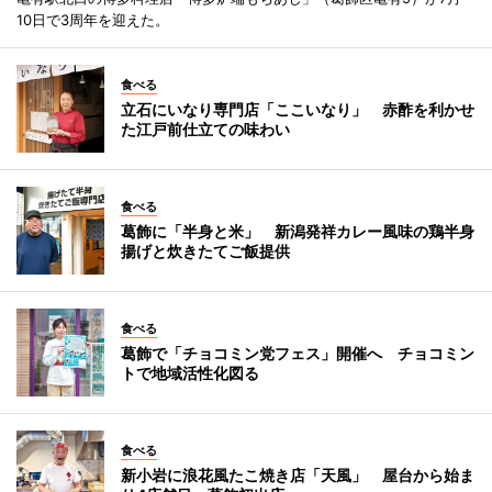
10日で3周年を迎えた。
食べる
立石にいなり専門店「ここいなり」 赤酢を利かせ
た江戸前仕立ての味わい
食べる
葛飾に「半身と米」 新潟発祥カレー風味の鶏半身
揚げと炊きたてご飯提供
食べる
葛飾で「チョコミン党フェス」開催へ チョコミン
トで地域活性化図る
食べる
新小岩に浪花風たこ焼き店「天風」 屋台から始ま