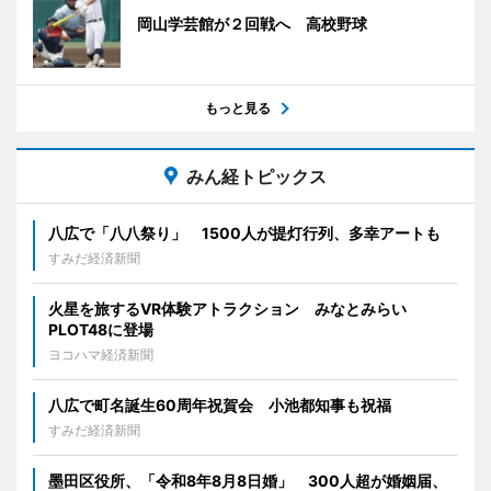
岡山学芸館が２回戦へ 高校野球
もっと見る
みん経トピックス
八広で「八八祭り」 1500人が提灯行列、多幸アートも
すみだ経済新聞
火星を旅するVR体験アトラクション みなとみらい
PLOT48に登場
ヨコハマ経済新聞
八広で町名誕生60周年祝賀会 小池都知事も祝福
すみだ経済新聞
墨田区役所、「令和8年8月8日婚」 300人超が婚姻届、