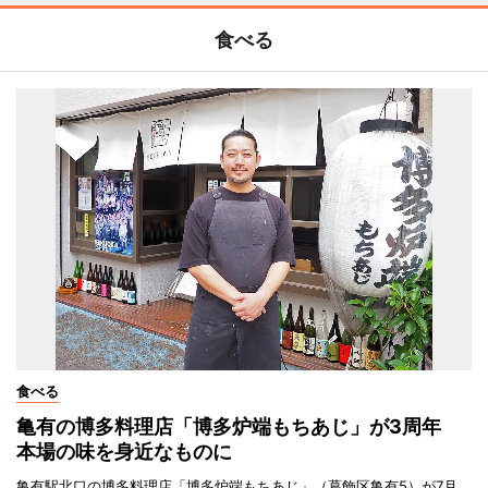
食べる
食べる
亀有の博多料理店「博多炉端もちあじ」が3周年
本場の味を身近なものに
亀有駅北口の博多料理店「博多炉端もちあじ」（葛飾区亀有5）が7月