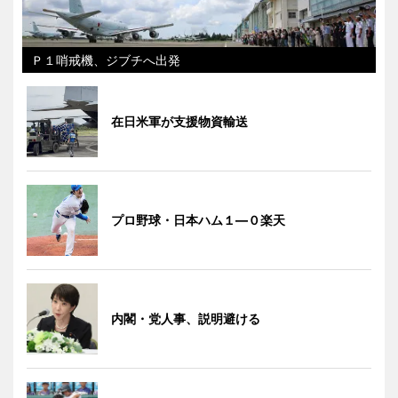
Ｐ１哨戒機、ジブチへ出発
在日米軍が支援物資輸送
プロ野球・日本ハム１―０楽天
内閣・党人事、説明避ける