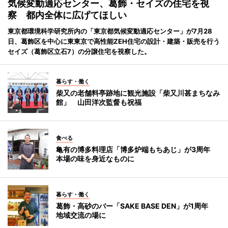
気候変動適応センター、葛飾・セイズの住宅を視
察 都内全体に広げてほしい
東京都環境科学研究所内の「東京都気候変動適応センター」が7月28
日、葛飾区を中心に東東京で高性能ZEH住宅の設計・建築・販売を行う
セイズ（葛飾区立石7）の分譲住宅を視察した。
暮らす・働く
柴又の老舗料亭跡地に観光施設「柴又川甚まちなみ
館」 山田洋次監督も祝福
食べる
亀有の博多料理店「博多炉端もちあじ」が3周年
本場の味を身近なものに
暮らす・働く
葛飾・高砂のバー「SAKE BASE DEN」が1周年
地域交流の場に