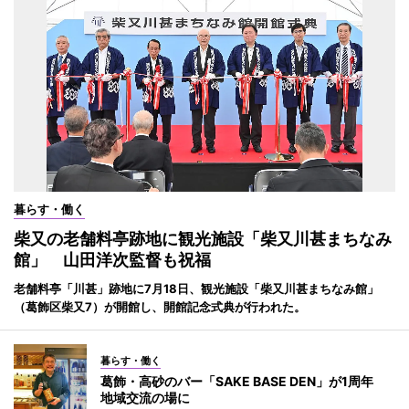
暮らす・働く
柴又の老舗料亭跡地に観光施設「柴又川甚まちなみ
館」 山田洋次監督も祝福
老舗料亭「川甚」跡地に7月18日、観光施設「柴又川甚まちなみ館」
（葛飾区柴又7）が開館し、開館記念式典が行われた。
暮らす・働く
葛飾・高砂のバー「SAKE BASE DEN」が1周年
地域交流の場に