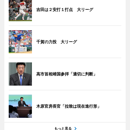
吉田は２安打１打点 大リーグ
千賀の力投 大リーグ
高市首相靖国参拝「適切に判断」
木原官房長官「拉致は現在進行形」
もっと見る