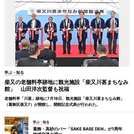
学ぶ・知る
柴又の老舗料亭跡地に観光施設「柴又川甚まちなみ
館」 山田洋次監督も祝福
老舗料亭「川甚」跡地に7月18日、観光施設「柴又川甚まちなみ館」
（葛飾区柴又7）が開館し、開館記念式典が行われた。
学ぶ・知る
葛飾・高砂のバー「SAKE BASE DEN」が1周年