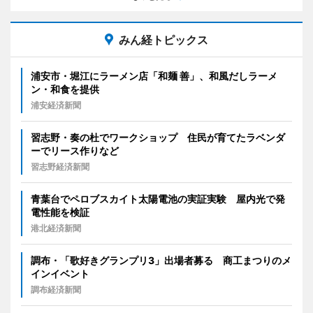
みん経トピックス
浦安市・堀江にラーメン店「和麺 善」、和風だしラーメ
ン・和食を提供
浦安経済新聞
習志野・奏の杜でワークショップ 住民が育てたラベンダ
ーでリース作りなど
習志野経済新聞
青葉台でペロブスカイト太陽電池の実証実験 屋内光で発
電性能を検証
港北経済新聞
調布・「歌好きグランプリ3」出場者募る 商工まつりのメ
インイベント
調布経済新聞