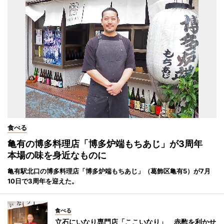
食べる
亀有の博多料理店「博多炉端もちあじ」が3周年
本場の味を身近なものに
亀有駅北口の博多料理店「博多炉端もちあじ」（葛飾区亀有5）が7月
10日で3周年を迎えた。
食べる
立石にいなり専門店「ここいなり」 赤酢を利かせ