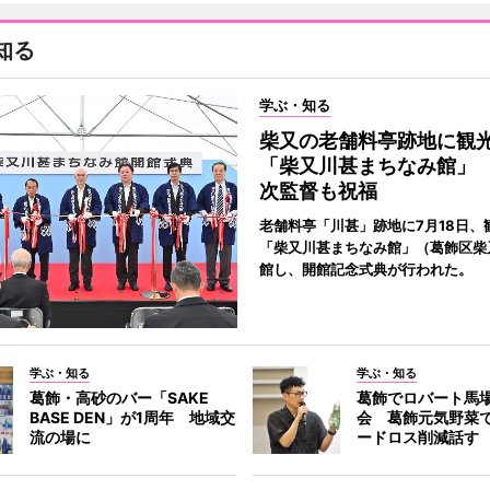
知る
学ぶ・知る
柴又の老舗料亭跡地に観
「柴又川甚まちなみ館」
次監督も祝福
老舗料亭「川甚」跡地に7月18日、
「柴又川甚まちなみ館」（葛飾区柴
館し、開館記念式典が行われた。
学ぶ・知る
学ぶ・知る
葛飾・高砂のバー「SAKE
葛飾でロバート馬
BASE DEN」が1周年 地域交
会 葛飾元気野菜
流の場に
ードロス削減話す