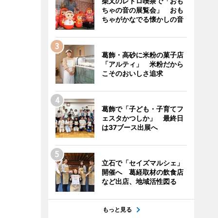
柴又のレトロ喫茶で「おも
ちゃの音の展覧会」 おも
ちゃがかなでる懐かしの音
葛飾・高砂に米粉の菓子店
「アルティ」 米粉だから
こそのおいしさ追求
葛飾で「子ども・子育てフ
ェスタかつしか」 最終日
は37ブース出展へ
立石で「セイズマルシェ」
開催へ 葛経取材の飲食店
など出店、地域活性図る
もっと見る