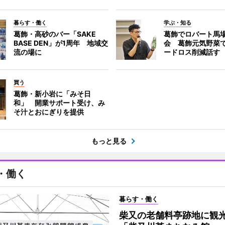
暮らす・働く
学ぶ・知る
葛飾・高砂のバー「SAKE
葛飾でロバート馬
BASE DEN」が1周年 地域交
会 葛飾元気野菜
流の場に
ードロス削減話す
買う
葛飾・新小岩に「みそ日
和」 開業サポート受け、み
そ汁とおにぎりを提供
もっと見る
・働く
暮らす・働く
柴又の老舗料亭跡地に観