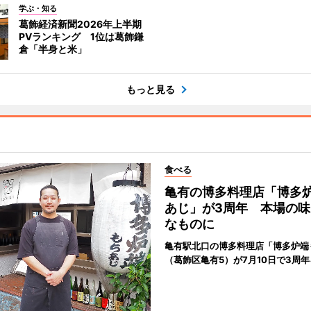
学ぶ・知る
葛飾経済新聞2026年上半期
PVランキング 1位は葛飾鎌
倉「半身と米」
もっと見る
食べる
亀有の博多料理店「博多
あじ」が3周年 本場の味
なものに
亀有駅北口の博多料理店「博多炉端
（葛飾区亀有5）が7月10日で3周