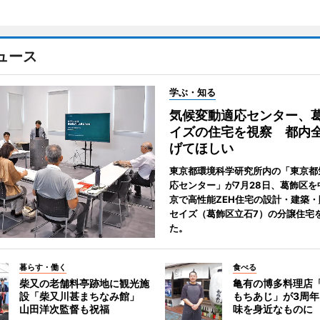
ュース
学ぶ・知る
気候変動適応センター、
イズの住宅を視察 都内
げてほしい
東京都環境科学研究所内の「東京都
応センター」が7月28日、葛飾区を
京で高性能ZEH住宅の設計・建築
セイズ（葛飾区立石7）の分譲住宅
た。
暮らす・働く
食べる
柴又の老舗料亭跡地に観光施
亀有の博多料理店
設「柴又川甚まちなみ館」
もちあじ」が3周
山田洋次監督も祝福
味を身近なものに