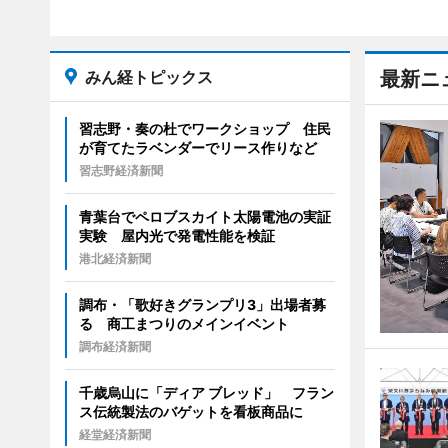
みん経トピックス
最新ニ
習志野・奏の杜でワークショップ 住民
が育てたラベンダーでリース作りなど
習志野経済新聞
青葉台でペロブスカイト太陽電池の実証
実験 屋内光で発電性能を検証
港北経済新聞
調布・「歌好きグランプリ3」出場者募
る 商工まつりのメインイベント
調布経済新聞
千歳烏山に「ディア ブレッド」 フラン
ス伝統製法のバゲットを看板商品に
経堂経済新聞