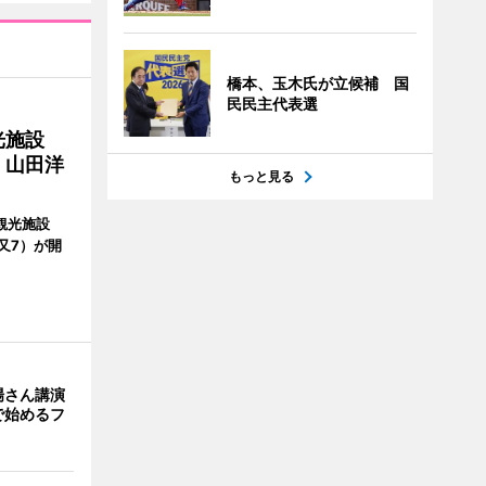
橋本、玉木氏が立候補 国
民民主代表選
光施設
 山田洋
もっと見る
観光施設
又7）が開
場さん講演
で始めるフ