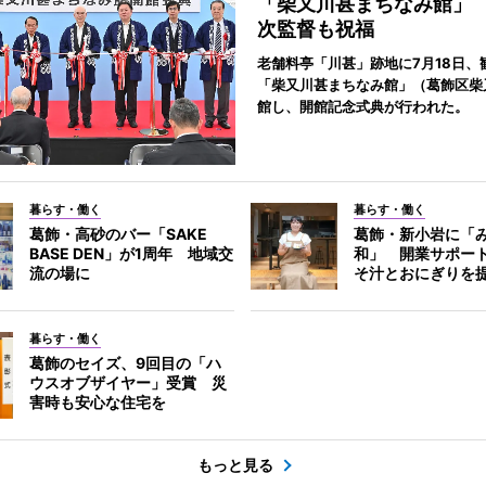
「柴又川甚まちなみ館」
次監督も祝福
老舗料亭「川甚」跡地に7月18日、
「柴又川甚まちなみ館」（葛飾区柴
館し、開館記念式典が行われた。
暮らす・働く
暮らす・働く
葛飾・高砂のバー「SAKE
葛飾・新小岩に「
BASE DEN」が1周年 地域交
和」 開業サポー
流の場に
そ汁とおにぎりを
暮らす・働く
葛飾のセイズ、9回目の「ハ
ウスオブザイヤー」受賞 災
害時も安心な住宅を
もっと見る