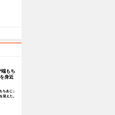
炉端もち
を身近
もちあじ」
年を迎えた。