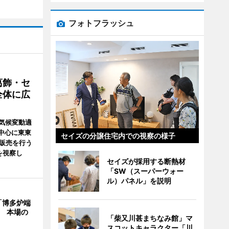
フォトフラッシュ
葛飾・セ
全体に広
気候変動適
中心に東東
セイズの分譲住宅内での視察の様子
・販売を行う
を視察し
セイズが採用する断熱材
「SW（スーパーウォー
ル）パネル」を説明
「博多炉端
年 本場の
「柴又川甚まちなみ館」マ
スコットキャラクター「川