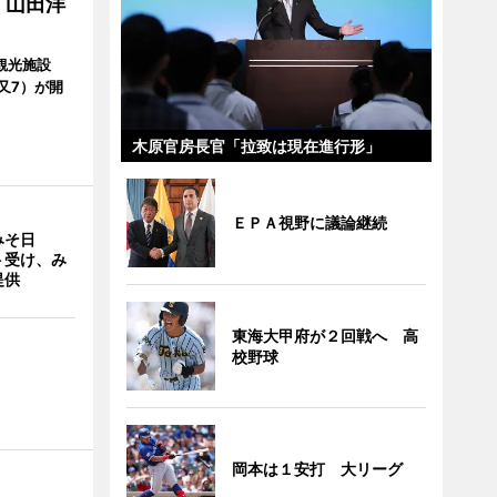
 山田洋
観光施設
又7）が開
木原官房長官「拉致は現在進行形」
ＥＰＡ視野に議論継続
みそ日
ト受け、み
提供
東海大甲府が２回戦へ 高
校野球
岡本は１安打 大リーグ