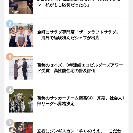
ン「私がもし区長だったら」
金町にサラダ専門店「ザ・クラフトサラダ」
海外で経験積んだシェフが出店
葛飾のセイズ、3年連続エコビルダーズアワー
ド受賞 高性能住宅の普及評価
葛飾のサッカーチーム南葛SC 来期、社会人1
部リーグへ昇格決定
立石にジンギスカン「羊 いのうえ」 こだわ