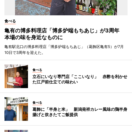
食べる
亀有の博多料理店「博多炉端もちあじ」が3周年
本場の味を身近なものに
亀有駅北口の博多料理店「博多炉端もちあじ」（葛飾区亀有5）が7月
10日で3周年を迎えた。
食べる
立石にいなり専門店「ここいなり」 赤酢を利かせ
た江戸前仕立ての味わい
食べる
葛飾に「半身と米」 新潟発祥カレー風味の鶏半身
揚げと炊きたてご飯提供