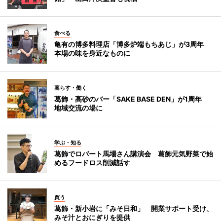
食べる
亀有の博多料理店「博多炉端もちあじ」が3周年
本場の味を身近なものに
暮らす・働く
葛飾・高砂のバー「SAKE BASE DEN」が1周年
地域交流の場に
学ぶ・知る
葛飾でロバート馬場さん講演会 葛飾元気野菜で始
めるフードロス削減話す
買う
葛飾・新小岩に「みそ日和」 開業サポート受け、
みそ汁とおにぎりを提供