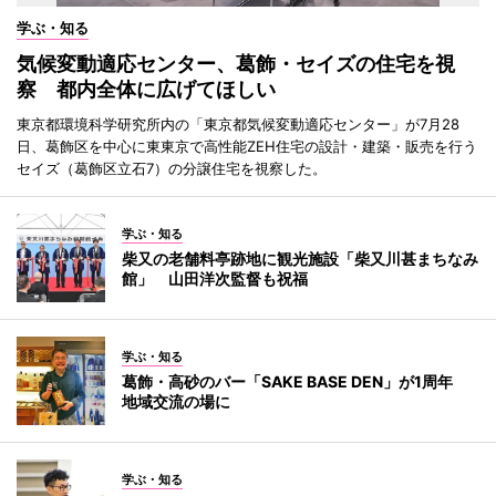
学ぶ・知る
気候変動適応センター、葛飾・セイズの住宅を視
察 都内全体に広げてほしい
東京都環境科学研究所内の「東京都気候変動適応センター」が7月28
日、葛飾区を中心に東東京で高性能ZEH住宅の設計・建築・販売を行う
セイズ（葛飾区立石7）の分譲住宅を視察した。
学ぶ・知る
柴又の老舗料亭跡地に観光施設「柴又川甚まちなみ
館」 山田洋次監督も祝福
学ぶ・知る
葛飾・高砂のバー「SAKE BASE DEN」が1周年
地域交流の場に
学ぶ・知る