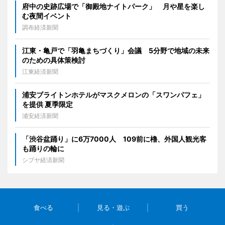
府中の史跡広場で「御殿地ナイトパーク」 月や星を楽し
む夜間イベント
調布経済新聞
江東・亀戸で「羽亀まちづくり」会議 5分野で地域の未来
のための具体策検討
江東経済新聞
浦安ブライトンホテルがマスクメロンの「スワンパフェ」
を提供 夏季限定
浦安経済新聞
「渋谷盆踊り」に6万7000人 109前に櫓、外国人観光客
も踊りの輪に
シブヤ経済新聞
食べる
見る・遊ぶ
買う