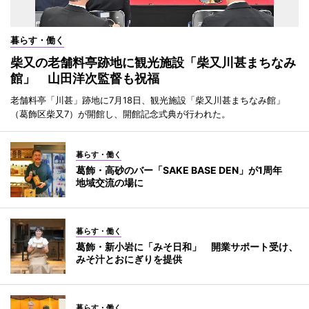
暮らす・働く
柴又の老舗料亭跡地に観光施設「柴又川甚まちなみ
館」 山田洋次監督も祝福
老舗料亭「川甚」跡地に7月18日、観光施設「柴又川甚まちなみ館」
（葛飾区柴又7）が開館し、開館記念式典が行われた。
暮らす・働く
葛飾・高砂のバー「SAKE BASE DEN」が1周年
地域交流の場に
暮らす・働く
葛飾・新小岩に「みそ日和」 開業サポート受け、
みそ汁とおにぎりを提供
暮らす・働く