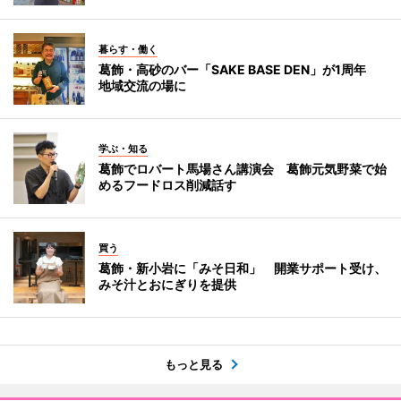
暮らす・働く
葛飾・高砂のバー「SAKE BASE DEN」が1周年
地域交流の場に
学ぶ・知る
葛飾でロバート馬場さん講演会 葛飾元気野菜で始
めるフードロス削減話す
買う
葛飾・新小岩に「みそ日和」 開業サポート受け、
みそ汁とおにぎりを提供
もっと見る