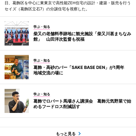
日、葛飾区を中心に東東京で高性能ZEH住宅の設計・建築・販売を行う
セイズ（葛飾区立石7）の分譲住宅を視察した。
学ぶ・知る
柴又の老舗料亭跡地に観光施設「柴又川甚まちなみ
館」 山田洋次監督も祝福
学ぶ・知る
葛飾・高砂のバー「SAKE BASE DEN」が1周年
地域交流の場に
学ぶ・知る
葛飾でロバート馬場さん講演会 葛飾元気野菜で始
めるフードロス削減話す
もっと見る