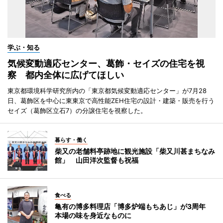
学ぶ・知る
気候変動適応センター、葛飾・セイズの住宅を視
察 都内全体に広げてほしい
東京都環境科学研究所内の「東京都気候変動適応センター」が7月28
日、葛飾区を中心に東東京で高性能ZEH住宅の設計・建築・販売を行う
セイズ（葛飾区立石7）の分譲住宅を視察した。
暮らす・働く
柴又の老舗料亭跡地に観光施設「柴又川甚まちなみ
館」 山田洋次監督も祝福
食べる
亀有の博多料理店「博多炉端もちあじ」が3周年
本場の味を身近なものに