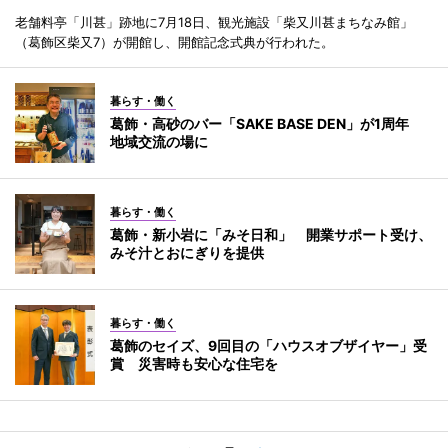
老舗料亭「川甚」跡地に7月18日、観光施設「柴又川甚まちなみ館」
（葛飾区柴又7）が開館し、開館記念式典が行われた。
暮らす・働く
葛飾・高砂のバー「SAKE BASE DEN」が1周年
地域交流の場に
暮らす・働く
葛飾・新小岩に「みそ日和」 開業サポート受け、
みそ汁とおにぎりを提供
暮らす・働く
葛飾のセイズ、9回目の「ハウスオブザイヤー」受
賞 災害時も安心な住宅を