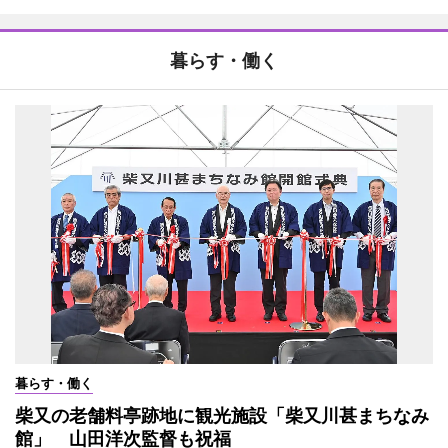
暮らす・働く
暮らす・働く
柴又の老舗料亭跡地に観光施設「柴又川甚まちなみ
館」 山田洋次監督も祝福