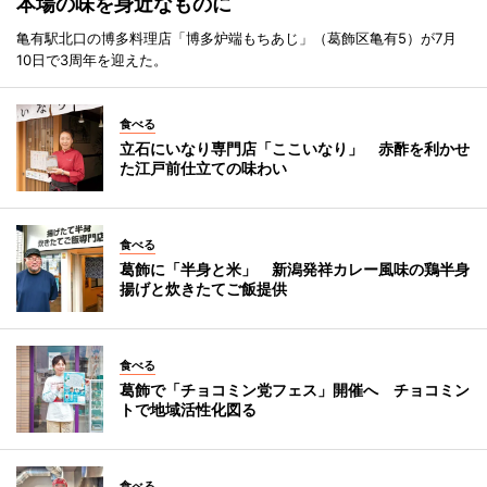
本場の味を身近なものに
亀有駅北口の博多料理店「博多炉端もちあじ」（葛飾区亀有5）が7月
10日で3周年を迎えた。
食べる
立石にいなり専門店「ここいなり」 赤酢を利かせ
た江戸前仕立ての味わい
食べる
葛飾に「半身と米」 新潟発祥カレー風味の鶏半身
揚げと炊きたてご飯提供
食べる
葛飾で「チョコミン党フェス」開催へ チョコミン
トで地域活性化図る
食べる