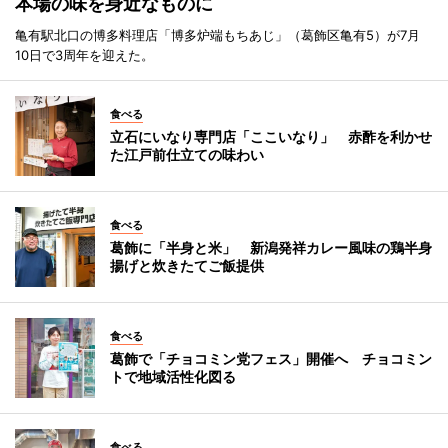
本場の味を身近なものに
亀有駅北口の博多料理店「博多炉端もちあじ」（葛飾区亀有5）が7月
10日で3周年を迎えた。
食べる
立石にいなり専門店「ここいなり」 赤酢を利かせ
た江戸前仕立ての味わい
食べる
葛飾に「半身と米」 新潟発祥カレー風味の鶏半身
揚げと炊きたてご飯提供
食べる
葛飾で「チョコミン党フェス」開催へ チョコミン
トで地域活性化図る
食べる