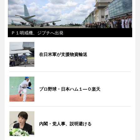
Ｐ１哨戒機、ジブチへ出発
在日米軍が支援物資輸送
プロ野球・日本ハム１―０楽天
内閣・党人事、説明避ける