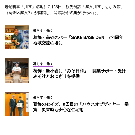
老舗料亭「川甚」跡地に7月18日、観光施設「柴又川甚まちなみ館」
（葛飾区柴又7）が開館し、開館記念式典が行われた。
暮らす・働く
葛飾・高砂のバー「SAKE BASE DEN」が1周年
地域交流の場に
暮らす・働く
葛飾・新小岩に「みそ日和」 開業サポート受け、
みそ汁とおにぎりを提供
暮らす・働く
葛飾のセイズ、9回目の「ハウスオブザイヤー」受
賞 災害時も安心な住宅を