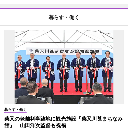
暮らす・働く
暮らす・働く
柴又の老舗料亭跡地に観光施設「柴又川甚まちなみ
館」 山田洋次監督も祝福