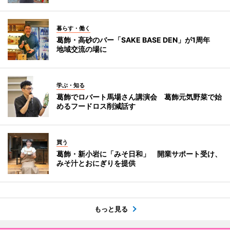
暮らす・働く
葛飾・高砂のバー「SAKE BASE DEN」が1周年
地域交流の場に
学ぶ・知る
葛飾でロバート馬場さん講演会 葛飾元気野菜で始
めるフードロス削減話す
買う
葛飾・新小岩に「みそ日和」 開業サポート受け、
みそ汁とおにぎりを提供
もっと見る