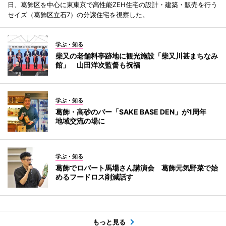
日、葛飾区を中心に東東京で高性能ZEH住宅の設計・建築・販売を行う
セイズ（葛飾区立石7）の分譲住宅を視察した。
学ぶ・知る
柴又の老舗料亭跡地に観光施設「柴又川甚まちなみ
館」 山田洋次監督も祝福
学ぶ・知る
葛飾・高砂のバー「SAKE BASE DEN」が1周年
地域交流の場に
学ぶ・知る
葛飾でロバート馬場さん講演会 葛飾元気野菜で始
めるフードロス削減話す
もっと見る