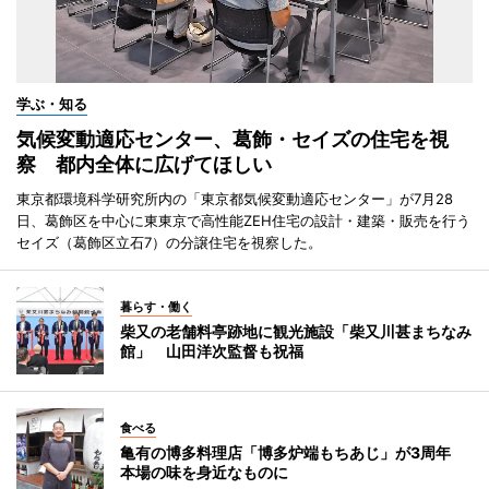
学ぶ・知る
気候変動適応センター、葛飾・セイズの住宅を視
察 都内全体に広げてほしい
東京都環境科学研究所内の「東京都気候変動適応センター」が7月28
日、葛飾区を中心に東東京で高性能ZEH住宅の設計・建築・販売を行う
セイズ（葛飾区立石7）の分譲住宅を視察した。
暮らす・働く
柴又の老舗料亭跡地に観光施設「柴又川甚まちなみ
館」 山田洋次監督も祝福
食べる
亀有の博多料理店「博多炉端もちあじ」が3周年
本場の味を身近なものに