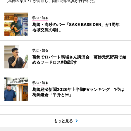
（葛飾区柴又7）が開館し、開館記念式典が行われた。
学ぶ・知る
葛飾・高砂のバー「SAKE BASE DEN」が1周年
地域交流の場に
学ぶ・知る
葛飾でロバート馬場さん講演会 葛飾元気野菜で始
めるフードロス削減話す
学ぶ・知る
葛飾経済新聞2026年上半期PVランキング 1位は
葛飾鎌倉「半身と米」
もっと見る