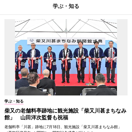
学ぶ・知る
学ぶ・知る
柴又の老舗料亭跡地に観光施設「柴又川甚まちなみ
館」 山田洋次監督も祝福
老舗料亭「川甚」跡地に7月18日、観光施設「柴又川甚まちなみ館」