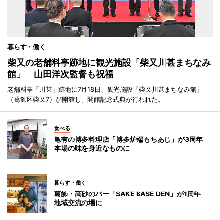
暮らす・働く
柴又の老舗料亭跡地に観光施設「柴又川甚まちなみ
館」 山田洋次監督も祝福
老舗料亭「川甚」跡地に7月18日、観光施設「柴又川甚まちなみ館」
（葛飾区柴又7）が開館し、開館記念式典が行われた。
食べる
亀有の博多料理店「博多炉端もちあじ」が3周年
本場の味を身近なものに
暮らす・働く
葛飾・高砂のバー「SAKE BASE DEN」が1周年
地域交流の場に