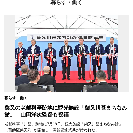
暮らす・働く
暮らす・働く
柴又の老舗料亭跡地に観光施設「柴又川甚まちなみ
館」 山田洋次監督も祝福
老舗料亭「川甚」跡地に7月18日、観光施設「柴又川甚まちなみ館」
（葛飾区柴又7）が開館し、開館記念式典が行われた。