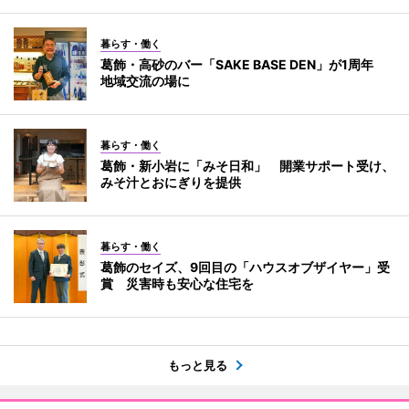
暮らす・働く
葛飾・高砂のバー「SAKE BASE DEN」が1周年
地域交流の場に
暮らす・働く
葛飾・新小岩に「みそ日和」 開業サポート受け、
みそ汁とおにぎりを提供
暮らす・働く
葛飾のセイズ、9回目の「ハウスオブザイヤー」受
賞 災害時も安心な住宅を
もっと見る