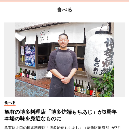
食べる
食べる
亀有の博多料理店「博多炉端もちあじ」が3周年
本場の味を身近なものに
亀有駅北口の博多料理店「博多炉端もちあじ」（葛飾区亀有5）が7月