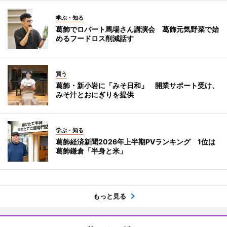
学ぶ・知る
葛飾でロバート馬場さん講演会 葛飾元気野菜で始
めるフードロス削減話す
買う
葛飾・新小岩に「みそ日和」 開業サポート受け、
みそ汁とおにぎりを提供
学ぶ・知る
葛飾経済新聞2026年上半期PVランキング 1位は
葛飾鎌倉「半身と米」
もっと見る