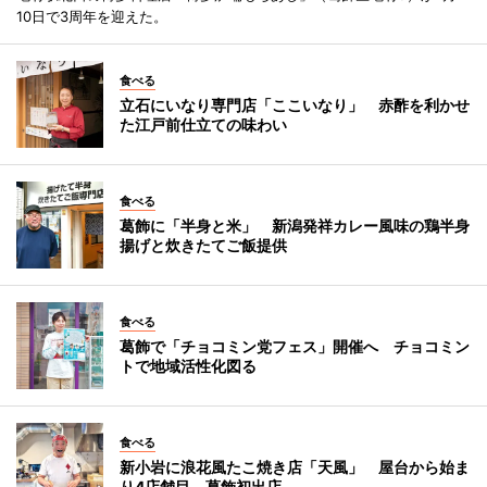
10日で3周年を迎えた。
食べる
立石にいなり専門店「ここいなり」 赤酢を利かせ
た江戸前仕立ての味わい
食べる
葛飾に「半身と米」 新潟発祥カレー風味の鶏半身
揚げと炊きたてご飯提供
食べる
葛飾で「チョコミン党フェス」開催へ チョコミン
トで地域活性化図る
食べる
新小岩に浪花風たこ焼き店「天風」 屋台から始ま
り4店舗目、葛飾初出店