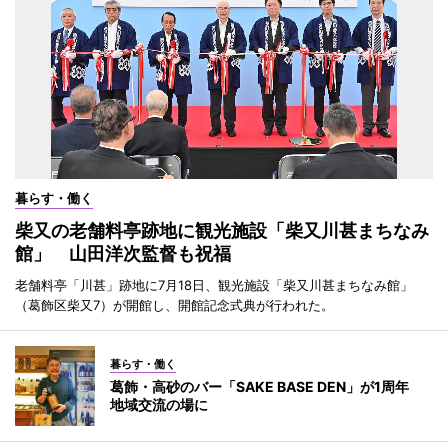
暮らす・働く
柴又の老舗料亭跡地に観光施設「柴又川甚まちなみ
館」 山田洋次監督も祝福
老舗料亭「川甚」跡地に7月18日、観光施設「柴又川甚まちなみ館」
（葛飾区柴又7）が開館し、開館記念式典が行われた。
暮らす・働く
葛飾・高砂のバー「SAKE BASE DEN」が1周年
地域交流の場に