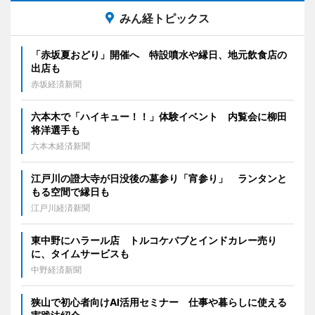
みん経トピックス
「赤坂夏おどり」開催へ 特設噴水や縁日、地元飲食店の
出店も
赤坂経済新聞
六本木で「ハイキュー！！」体験イベント 内覧会に柳田
将洋選手も
六本木経済新聞
江戸川の證大寺が日没後の墓参り「宵参り」 ランタンと
もる空間で縁日も
江戸川経済新聞
東中野にハラール店 トルコケバブとインドカレー売り
に、タイムサービスも
中野経済新聞
狭山で初心者向けAI活用セミナー 仕事や暮らしに使える