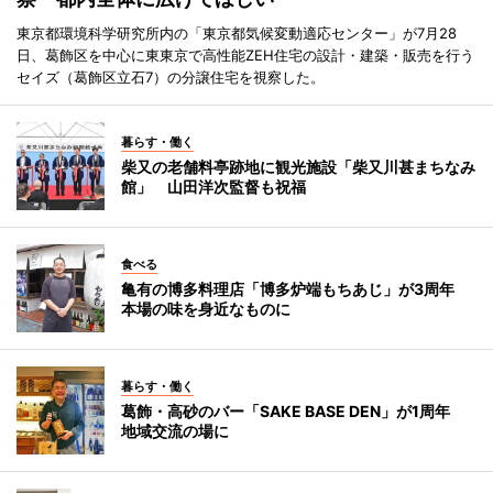
東京都環境科学研究所内の「東京都気候変動適応センター」が7月28
日、葛飾区を中心に東東京で高性能ZEH住宅の設計・建築・販売を行う
セイズ（葛飾区立石7）の分譲住宅を視察した。
暮らす・働く
柴又の老舗料亭跡地に観光施設「柴又川甚まちなみ
館」 山田洋次監督も祝福
食べる
亀有の博多料理店「博多炉端もちあじ」が3周年
本場の味を身近なものに
暮らす・働く
葛飾・高砂のバー「SAKE BASE DEN」が1周年
地域交流の場に