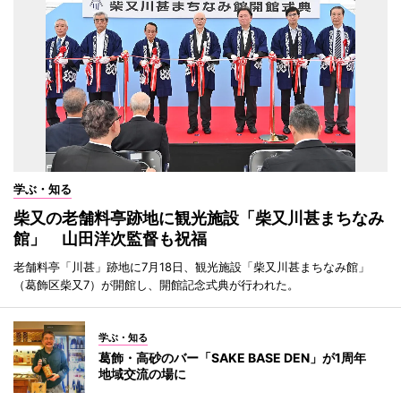
学ぶ・知る
柴又の老舗料亭跡地に観光施設「柴又川甚まちなみ
館」 山田洋次監督も祝福
老舗料亭「川甚」跡地に7月18日、観光施設「柴又川甚まちなみ館」
（葛飾区柴又7）が開館し、開館記念式典が行われた。
学ぶ・知る
葛飾・高砂のバー「SAKE BASE DEN」が1周年
地域交流の場に