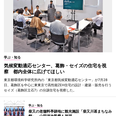
学ぶ・知る
気候変動適応センター、葛飾・セイズの住宅を視
察 都内全体に広げてほしい
東京都環境科学研究所内の「東京都気候変動適応センター」が7月28
日、葛飾区を中心に東東京で高性能ZEH住宅の設計・建築・販売を行う
セイズ（葛飾区立石7）の分譲住宅を視察した。
学ぶ・知る
柴又の老舗料亭跡地に観光施設「柴又川甚まちなみ
館」 山田洋次監督も祝福