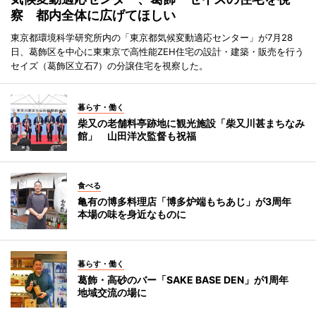
察 都内全体に広げてほしい
東京都環境科学研究所内の「東京都気候変動適応センター」が7月28
日、葛飾区を中心に東東京で高性能ZEH住宅の設計・建築・販売を行う
セイズ（葛飾区立石7）の分譲住宅を視察した。
暮らす・働く
柴又の老舗料亭跡地に観光施設「柴又川甚まちなみ
館」 山田洋次監督も祝福
食べる
亀有の博多料理店「博多炉端もちあじ」が3周年
本場の味を身近なものに
暮らす・働く
葛飾・高砂のバー「SAKE BASE DEN」が1周年
地域交流の場に