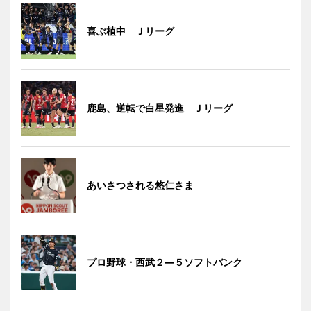
喜ぶ植中 Ｊリーグ
鹿島、逆転で白星発進 Ｊリーグ
あいさつされる悠仁さま
プロ野球・西武２―５ソフトバンク