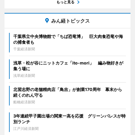
もっと見る
みん経トピックス
千葉県立中央博物館で「ちば恐竜博」 巨大肉食恐竜や海
の捕食者も
千葉経済新聞
浅草・松が谷にニットカフェ「ito-mori」 編み物好きが
集う場に
浅草経済新聞
北習志野の老舗精肉店「鳥吉」が創業170周年 幕末から
続くのれん守る
船橋経済新聞
3年連続甲子園出場の関東一高を応援 グリーンパレスが特
別ランチ
江戸川経済新聞