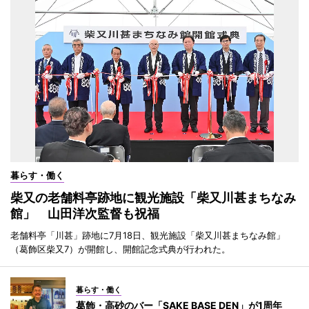
暮らす・働く
柴又の老舗料亭跡地に観光施設「柴又川甚まちなみ
館」 山田洋次監督も祝福
老舗料亭「川甚」跡地に7月18日、観光施設「柴又川甚まちなみ館」
（葛飾区柴又7）が開館し、開館記念式典が行われた。
暮らす・働く
葛飾・高砂のバー「SAKE BASE DEN」が1周年