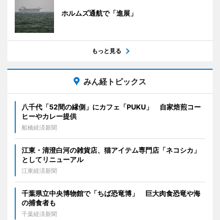
ホルムズ通航で「進展」
もっと見る
みん経トピックス
八千代「52間の縁側」にカフェ「PUKU」 自家焙煎コー
ヒーやカレー提供
船橋経済新聞
江東・清澄白河の雑貨店、猫アイテム専門店「ネコシカ」
としてリニューアル
江東経済新聞
千葉県立中央博物館で「ちば恐竜博」 巨大肉食恐竜や海
の捕食者も
千葉経済新聞