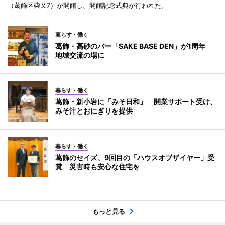
（葛飾区柴又7）が開館し、開館記念式典が行われた。
暮らす・働く
葛飾・高砂のバー「SAKE BASE DEN」が1周年
地域交流の場に
暮らす・働く
葛飾・新小岩に「みそ日和」 開業サポート受け、
みそ汁とおにぎりを提供
暮らす・働く
葛飾のセイズ、9回目の「ハウスオブザイヤー」受
賞 災害時も安心な住宅を
もっと見る