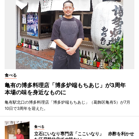
食べる
亀有の博多料理店「博多炉端もちあじ」が3周年
本場の味を身近なものに
亀有駅北口の博多料理店「博多炉端もちあじ」（葛飾区亀有5）が7月
10日で3周年を迎えた。
食べる
立石にいなり専門店「ここいなり」 赤酢を利かせ