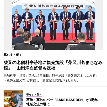
暮らす・働く
柴又の老舗料亭跡地に観光施設「柴又川甚まちなみ
館」 山田洋次監督も祝福
老舗料亭「川甚」跡地に7月18日、観光施設「柴又川甚まちなみ館」
（葛飾区柴又7）が開館し、開館記念式典が行われた。
暮らす・働く
葛飾・高砂のバー「SAKE BASE DEN」が1周年
地域交流の場に