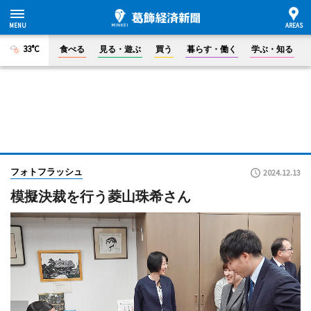
33°C
食べる
見る・遊ぶ
買う
暮らす・働く
学ぶ・知る
フォトフラッシュ
2024.12.13
模擬決裁を行う菱山珠希さん