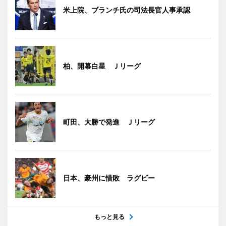
米上院、ブランチ氏の司法長官人事承認
柏、開幕白星 Ｊリーグ
町田、大勝で発進 Ｊリーグ
日本、豪州に惜敗 ラグビー
もっと見る