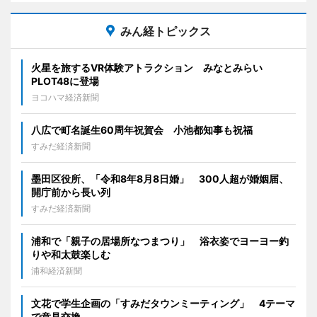
みん経トピックス
火星を旅するVR体験アトラクション みなとみらい
PLOT48に登場
ヨコハマ経済新聞
八広で町名誕生60周年祝賀会 小池都知事も祝福
すみだ経済新聞
墨田区役所、「令和8年8月8日婚」 300人超が婚姻届、
開庁前から長い列
すみだ経済新聞
浦和で「親子の居場所なつまつり」 浴衣姿でヨーヨー釣
りや和太鼓楽しむ
浦和経済新聞
文花で学生企画の「すみだタウンミーティング」 4テーマ
で意見交換