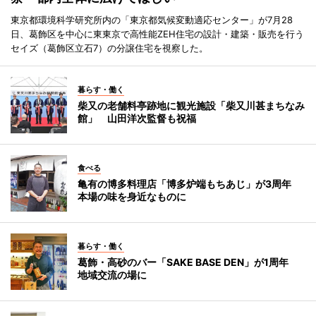
東京都環境科学研究所内の「東京都気候変動適応センター」が7月28
日、葛飾区を中心に東東京で高性能ZEH住宅の設計・建築・販売を行う
セイズ（葛飾区立石7）の分譲住宅を視察した。
暮らす・働く
柴又の老舗料亭跡地に観光施設「柴又川甚まちなみ
館」 山田洋次監督も祝福
食べる
亀有の博多料理店「博多炉端もちあじ」が3周年
本場の味を身近なものに
暮らす・働く
葛飾・高砂のバー「SAKE BASE DEN」が1周年
地域交流の場に